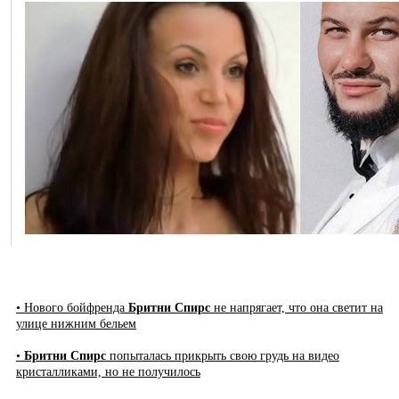
• Нового бойфренда
Бритни Спирс
не напрягает, что она светит на
улице нижним бельем
•
Бритни Спирс
попыталась прикрыть свою грудь на видео
кристалликами, но не получилось