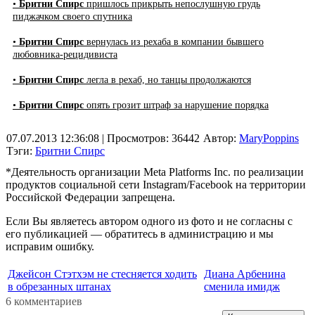
•
Бритни Спирс
пришлось прикрыть непослушную грудь
пиджачком своего спутника
•
Бритни Спирс
вернулась из рехаба в компании бывшего
любовника-рецидивиста
•
Бритни Спирс
легла в рехаб, но танцы продолжаются
•
Бритни Спирс
опять грозит штраф за нарушение порядка
07.07.2013 12:36:08
| Просмотров: 36442
Автор:
MaryPoppins
Тэги:
Бритни Спирс
*Деятельность организации Meta Platforms Inc. по реализации
продуктов социальной сети Instagram/Facebook на территории
Российской Федерации запрещена.
Если Вы являетесь автором одного из фото и не согласны с
его публикацией — обратитесь в администрацию и мы
исправим ошибку.
Джейсон Стэтхэм не стесняется ходить
Диана Арбенина
в обрезанных штанах
сменила имидж
6 комментариев