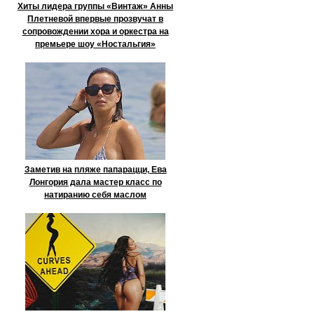
Хиты лидера группы «Винтаж» Анны
Плетневой впервые прозвучат в
сопровождении хора и оркестра на
премьере шоу «Ностальгия»
Заметив на пляже папарацци, Ева
Лонгория дала мастер класс по
натиранию себя маслом