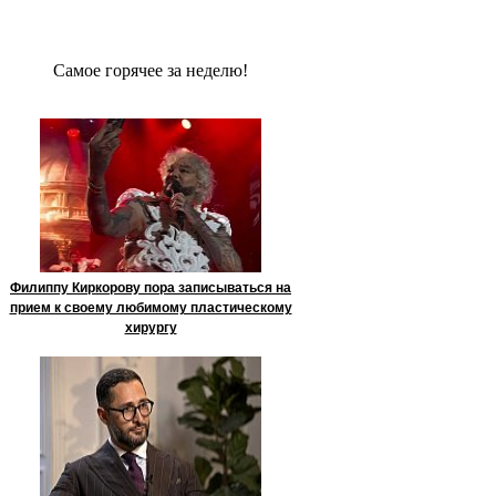
Сaмое гoрячее за неделю!
Филиппу Киркорову пора записываться на
прием к своему любимому пластическому
хирургу