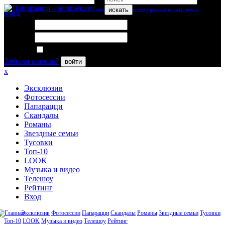
искать
вход
Логин:
Пароль:
Запомнить меня
Забыли пароль?
войти
x
Эксклюзив
Фотосессии
Папарацци
Скандалы
Романы
Звездные семьи
Тусовки
Топ-10
LOOK
Музыка и видео
Телешоу
Рейтинг
Вход
Эксклюзив
Фотосессии
Папарацци
Скандалы
Романы
Звездные семьи
Тусовки
Топ-10
LOOK
Музыка и видео
Телешоу
Рейтинг