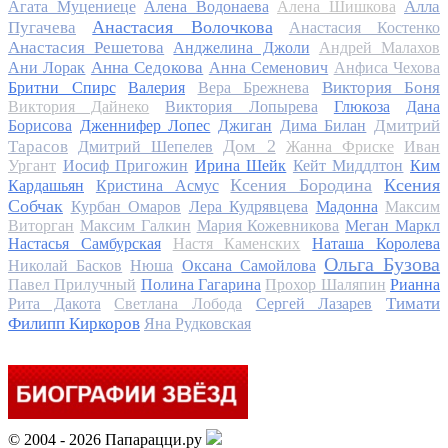
Алла
Агата Муцениеце
Алена Водонаева
Алена Шишкова
Анастасия Волочкова
Пугачева
Анастасия Костенко
Анастасия Решетова
Анджелина Джоли
Андрей Малахов
Анна Седокова
Ани Лорак
Анна Семенович
Анфиса Чехова
Виктория Боня
Бритни Спирс
Валерия
Вера Брежнева
Виктория Дайнеко
Виктория Лопырева
Глюкоза
Дана
Дмитрий
Борисова
Дженнифер Лопес
Джиган
Дима Билан
Дом 2
Тарасов
Дмитрий Шепелев
Жанна Фриске
Иван
Ургант
Иосиф Пригожин
Ирина Шейк
Кейт Миддлтон
Ким
Ксения Бородина
Ксения
Кардашьян
Кристина Асмус
Собчак
Курбан Омаров
Лера Кудрявцева
Мадонна
Максим
Виторган
Максим Галкин
Мария Кожевникова
Меган Маркл
Настасья Самбурская
Настя Каменских
Наташа Королева
Ольга Бузова
Николай Басков
Нюша
Оксана Самойлова
Павел Прилучный
Полина Гагарина
Прохор Шаляпин
Рианна
Тимати
Рита Дакота
Светлана Лобода
Сергей Лазарев
Филипп Киркоров
Яна Рудковская
© 2004 - 2026 Папарацци.ру