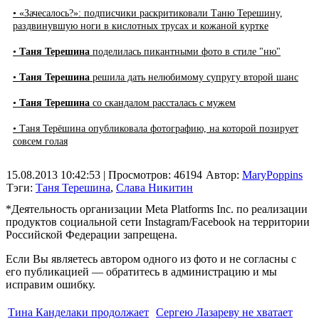
• «Зачесалось?»: подписчики раскритиковали Таню Терешину,
раздвинувшую ноги в кислотных трусах и кожаной куртке
•
Таня Терешина
поделилась пикантными фото в стиле "ню"
•
Таня Терешина
решила дать нелюбимому супругу второй шанс
•
Таня Терешина
со скандалом рассталась с мужем
• Таня Терёшина опубликовала фотографию, на которой позирует
совсем голая
15.08.2013 10:42:53
| Просмотров: 46194
Автор:
MaryPoppins
Тэги:
Таня Терешина
,
Слава Никитин
*Деятельность организации Meta Platforms Inc. по реализации
продуктов социальной сети Instagram/Facebook на территории
Российской Федерации запрещена.
Если Вы являетесь автором одного из фото и не согласны с
его публикацией — обратитесь в администрацию и мы
исправим ошибку.
Тина Канделаки продолжает
Сергею Лазареву не хватает