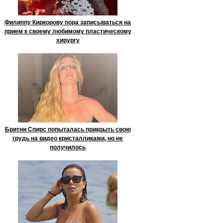
Филиппу Киркорову пора записываться на
прием к своему любимому пластическому
хирургу
Бритни Спирс попыталась прикрыть свою
грудь на видео кристалликами, но не
получилось