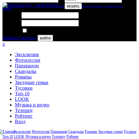
искать
вход
Логин:
Пароль:
Запомнить меня
Забыли пароль?
войти
x
Эксклюзив
Фотосессии
Папарацци
Скандалы
Романы
Звездные семьи
Тусовки
Топ-10
LOOK
Музыка и видео
Телешоу
Рейтинг
Вход
Эксклюзив
Фотосессии
Папарацци
Скандалы
Романы
Звездные семьи
Тусовки
Топ-10
LOOK
Музыка и видео
Телешоу
Рейтинг