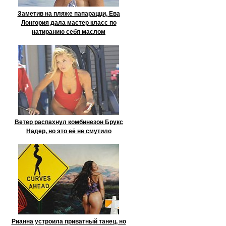
Заметив на пляже папарацци, Ева
Лонгория дала мастер класс по
натиранию себя маслом
Ветер распахнул комбинезон Брукс
Надер, но это её не смутило
Рианна устроила приватный танец, но