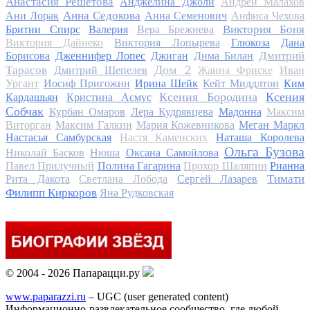
Анастасия Решетова
Анджелина Джоли
Андрей Малахов
Анна Седокова
Ани Лорак
Анна Семенович
Анфиса Чехова
Виктория Боня
Бритни Спирс
Валерия
Вера Брежнева
Виктория Дайнеко
Виктория Лопырева
Глюкоза
Дана
Дмитрий
Борисова
Дженнифер Лопес
Джиган
Дима Билан
Дом 2
Тарасов
Дмитрий Шепелев
Жанна Фриске
Иван
Ургант
Иосиф Пригожин
Ирина Шейк
Кейт Миддлтон
Ким
Ксения Бородина
Ксения
Кардашьян
Кристина Асмус
Собчак
Курбан Омаров
Лера Кудрявцева
Мадонна
Максим
Виторган
Максим Галкин
Мария Кожевникова
Меган Маркл
Настасья Самбурская
Настя Каменских
Наташа Королева
Ольга Бузова
Николай Басков
Нюша
Оксана Самойлова
Павел Прилучный
Полина Гагарина
Прохор Шаляпин
Рианна
Тимати
Рита Дакота
Светлана Лобода
Сергей Лазарев
Филипп Киркоров
Яна Рудковская
© 2004 - 2026 Папарацци.ру
www.paparazzi.ru
– UGC (user generated content)
Информационно-развлекательное сообщество, где любой