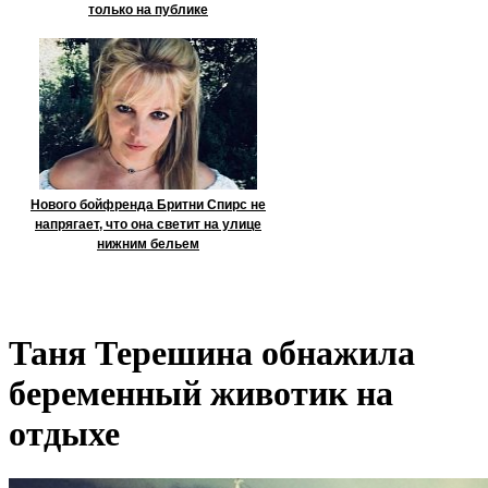
только на публике
Нового бойфренда Бритни Спирс не
напрягает, что она светит на улице
нижним бельем
Таня Терешина обнажила
беременный животик на
отдыхе