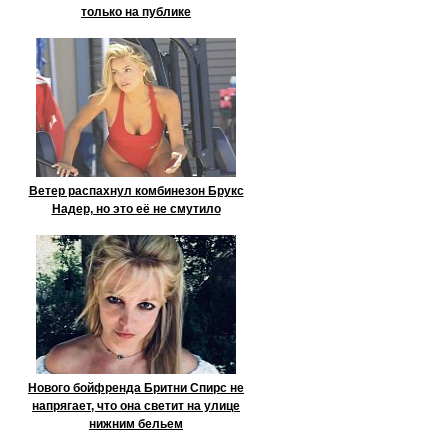
только на публике
Ветер распахнул комбинезон Брукс
Надер, но это её не смутило
Нового бойфренда Бритни Спирс не
напрягает, что она светит на улице
нижним бельем