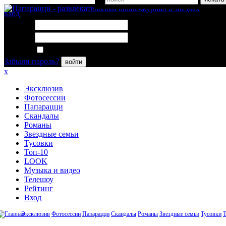
вход
Логин:
Пароль:
Запомнить меня
Забыли пароль?
войти
x
Эксклюзив
Фотосессии
Папарацци
Скандалы
Романы
Звездные семьи
Тусовки
Топ-10
LOOK
Музыка и видео
Телешоу
Рейтинг
Вход
Эксклюзив
Фотосессии
Папарацци
Скандалы
Романы
Звездные семьи
Тусовки
Т