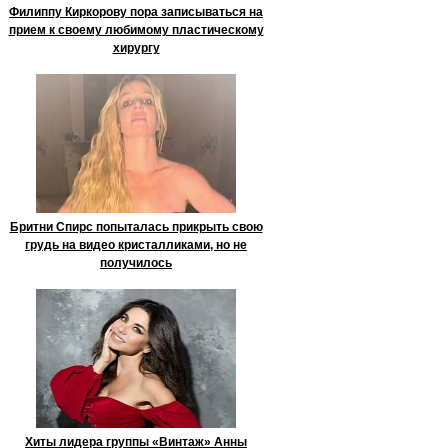
Филиппу Киркорову пора записываться на
прием к своему любимому пластическому
хирургу
Бритни Спирс попыталась прикрыть свою
грудь на видео кристалликами, но не
получилось
Хиты лидера группы «Винтаж» Анны