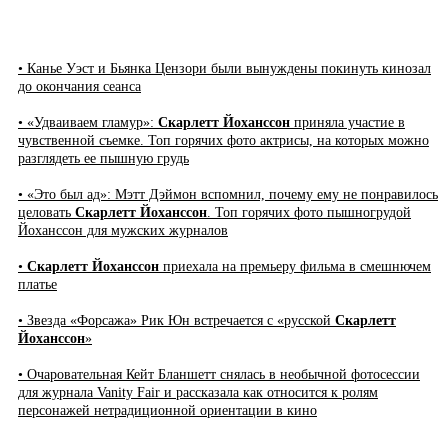
• Канье Уэст и Бьянка Цензори были вынуждены покинуть кинозал
до окончания сеанса
• «Удваиваем гламур»:
Скарлетт Йоханссон
приняла участие в
чувственной съемке. Топ горячих фото актрисы, на которых можно
разглядеть ее пышную грудь
• «Это был ад»: Мэтт Дэймон вспомнил, почему ему не понравилось
целовать
Скарлетт Йоханссон
. Топ горячих фото пышногрудой
Йоханссон для мужских журналов
•
Скарлетт Йоханссон
приехала на премьеру фильма в смешнючем
платье
• Звезда «Форсажа» Рик Юн встречается с «русской
Скарлетт
Йоханссон
»
• Очаровательная Кейт Бланшетт снялась в необычной фотосессии
для журнала Vanity Fair и рассказала как относится к ролям
персонажей нетрадиционной ориентации в кино