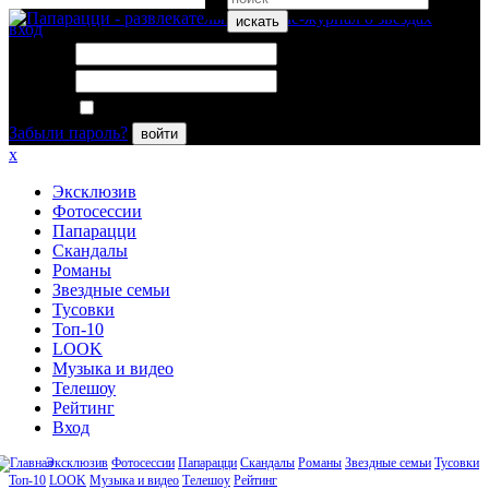
искать
вход
Логин:
Пароль:
Запомнить меня
Забыли пароль?
войти
x
Эксклюзив
Фотосессии
Папарацци
Скандалы
Романы
Звездные семьи
Тусовки
Топ-10
LOOK
Музыка и видео
Телешоу
Рейтинг
Вход
Эксклюзив
Фотосессии
Папарацци
Скандалы
Романы
Звездные семьи
Тусовки
Топ-10
LOOK
Музыка и видео
Телешоу
Рейтинг