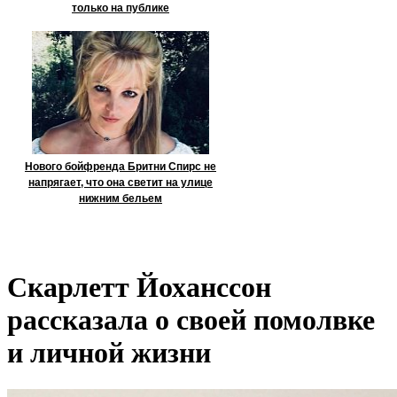
только на публике
Нового бойфренда Бритни Спирс не
напрягает, что она светит на улице
нижним бельем
Скарлетт Йоханссон
рассказала о своей помолвке
и личной жизни