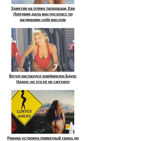
Заметив на пляже папарацци, Ева
Лонгория дала мастер класс по
натиранию себя маслом
Ветер распахнул комбинезон Брукс
Надер, но это её не смутило
Рианна устроила приватный танец, но