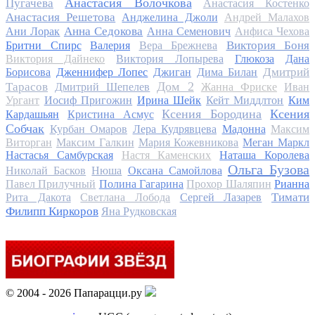
Анастасия Волочкова
Пугачева
Анастасия Костенко
Анастасия Решетова
Анджелина Джоли
Андрей Малахов
Анна Седокова
Ани Лорак
Анна Семенович
Анфиса Чехова
Виктория Боня
Бритни Спирс
Валерия
Вера Брежнева
Виктория Дайнеко
Виктория Лопырева
Глюкоза
Дана
Дмитрий
Борисова
Дженнифер Лопес
Джиган
Дима Билан
Дом 2
Тарасов
Дмитрий Шепелев
Жанна Фриске
Иван
Ургант
Иосиф Пригожин
Ирина Шейк
Кейт Миддлтон
Ким
Ксения Бородина
Ксения
Кардашьян
Кристина Асмус
Собчак
Курбан Омаров
Лера Кудрявцева
Мадонна
Максим
Виторган
Максим Галкин
Мария Кожевникова
Меган Маркл
Настасья Самбурская
Настя Каменских
Наташа Королева
Ольга Бузова
Николай Басков
Нюша
Оксана Самойлова
Павел Прилучный
Полина Гагарина
Прохор Шаляпин
Рианна
Тимати
Рита Дакота
Светлана Лобода
Сергей Лазарев
Филипп Киркоров
Яна Рудковская
© 2004 - 2026 Папарацци.ру