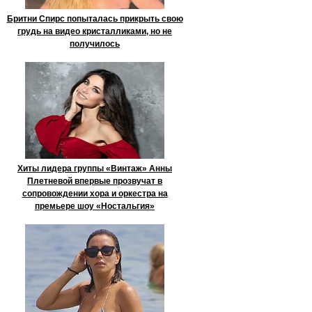
Бритни Спирс попыталась прикрыть свою
грудь на видео кристалликами, но не
получилось
Хиты лидера группы «Винтаж» Анны
Плетневой впервые прозвучат в
сопровождении хора и оркестра на
премьере шоу «Ностальгия»