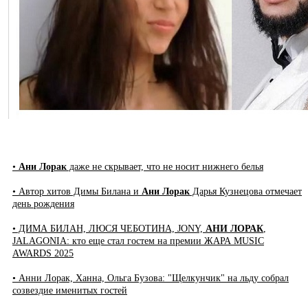
•
Ани Лорак
даже не скрывает, что не носит нижнего белья
• Автор хитов Димы Билана и
Ани Лорак
Дарья Кузнецова отмечает
день рождения
• ДИМА БИЛАН, ЛЮСЯ ЧЕБОТИНА, JONY,
АНИ ЛОРАК
,
JALAGONIA: кто еще стал гостем на премии ЖАРА MUSIC
AWARDS 2025
• Анни Лорак, Ханна, Ольга Бузова: "Щелкунчик" на льду собрал
созвездие именитых гостей