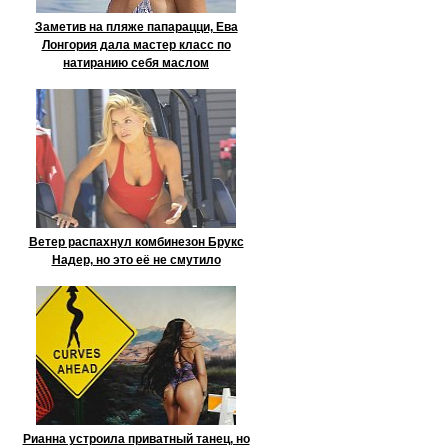
Заметив на пляже папарацци, Ева
Лонгория дала мастер класс по
натиранию себя маслом
Ветер распахнул комбинезон Брукс
Надер, но это её не смутило
Рианна устроила приватный танец, но