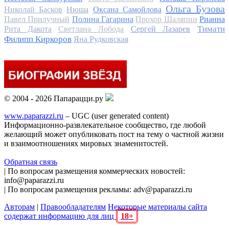
Ольга Бузова
Николай Басков
Нюша
Оксана Самойлова
Павел Прилучный
Полина Гагарина
Прохор Шаляпин
Рианна
Тимати
Рита Дакота
Светлана Лобода
Сергей Лазарев
Филипп Киркоров
Яна Рудковская
© 2004 - 2026 Папарацци.ру
www.paparazzi.ru
– UGC (user generated content)
Информационно-развлекательное сообщество, где любой
желающий может опубликовать пост на тему о частной жизни
и взаимоотношениях мировых знаменитостей.
Обратная связь
| По вопросам размещения коммерческих новостей:
info@paparazzi.ru
| По вопросам размещения рекламы: adv@paparazzi.ru
Авторам
|
Правообладателям
Некоторые материалы сайта
содержат информацию для лиц
18+