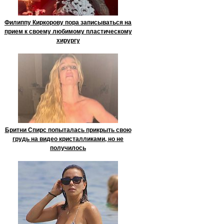
Филиппу Киркорову пора записываться на
прием к своему любимому пластическому
хирургу
Бритни Спирс попыталась прикрыть свою
грудь на видео кристалликами, но не
получилось