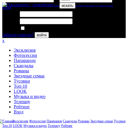
искать
вход
Логин:
Пароль:
Запомнить меня
Забыли пароль?
войти
x
Эксклюзив
Фотосессии
Папарацци
Скандалы
Романы
Звездные семьи
Тусовки
Топ-10
LOOK
Музыка и видео
Телешоу
Рейтинг
Вход
Эксклюзив
Фотосессии
Папарацци
Скандалы
Романы
Звездные семьи
Тусовки
Топ-10
LOOK
Музыка и видео
Телешоу
Рейтинг