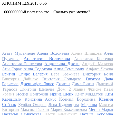
АНОНИМ
12.9.2013 0:56
1000000000-й пост про это .. Сколько уже можно?
Алла
Агата Муцениеце
Алена Водонаева
Алена Шишкова
Анастасия Волочкова
Пугачева
Анастасия Костенко
Анастасия Решетова
Анджелина Джоли
Андрей Малахов
Анна Седокова
Ани Лорак
Анна Семенович
Анфиса Чехова
Виктория Боня
Бритни Спирс
Валерия
Вера Брежнева
Виктория Дайнеко
Виктория Лопырева
Глюкоза
Дана
Дмитрий
Борисова
Дженнифер Лопес
Джиган
Дима Билан
Дом 2
Тарасов
Дмитрий Шепелев
Жанна Фриске
Иван
Ургант
Иосиф Пригожин
Ирина Шейк
Кейт Миддлтон
Ким
Ксения Бородина
Ксения
Кардашьян
Кристина Асмус
Собчак
Курбан Омаров
Лера Кудрявцева
Мадонна
Максим
Виторган
Максим Галкин
Мария Кожевникова
Меган Маркл
Настасья Самбурская
Настя Каменских
Наташа Королева