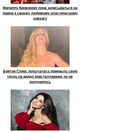
Филиппу Киркорову пора записываться на
прием к своему любимому пластическому
хирургу
Бритни Спирс попыталась прикрыть свою
грудь на видео кристалликами, но не
получилось