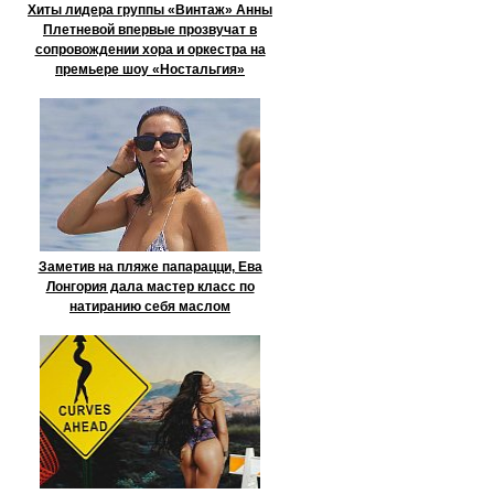
Хиты лидера группы «Винтаж» Анны
Плетневой впервые прозвучат в
сопровождении хора и оркестра на
премьере шоу «Ностальгия»
Заметив на пляже папарацци, Ева
Лонгория дала мастер класс по
натиранию себя маслом