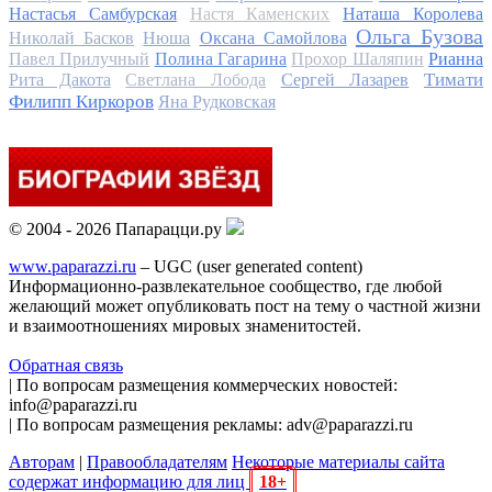
Настасья Самбурская
Настя Каменских
Наташа Королева
Ольга Бузова
Николай Басков
Нюша
Оксана Самойлова
Павел Прилучный
Полина Гагарина
Прохор Шаляпин
Рианна
Тимати
Рита Дакота
Светлана Лобода
Сергей Лазарев
Филипп Киркоров
Яна Рудковская
© 2004 - 2026 Папарацци.ру
www.paparazzi.ru
– UGC (user generated content)
Информационно-развлекательное сообщество, где любой
желающий может опубликовать пост на тему о частной жизни
и взаимоотношениях мировых знаменитостей.
Обратная связь
| По вопросам размещения коммерческих новостей:
info@paparazzi.ru
| По вопросам размещения рекламы: adv@paparazzi.ru
Авторам
|
Правообладателям
Некоторые материалы сайта
содержат информацию для лиц
18+