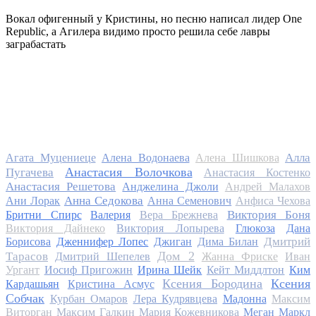
Вокал офигенный у Кристины, но песню написал лидер One
Republic, а Агилера видимо просто решила себе лавры
заграбастать
Алла
Агата Муцениеце
Алена Водонаева
Алена Шишкова
Анастасия Волочкова
Пугачева
Анастасия Костенко
Анастасия Решетова
Анджелина Джоли
Андрей Малахов
Анна Седокова
Ани Лорак
Анна Семенович
Анфиса Чехова
Виктория Боня
Бритни Спирс
Валерия
Вера Брежнева
Виктория Дайнеко
Виктория Лопырева
Глюкоза
Дана
Дмитрий
Борисова
Дженнифер Лопес
Джиган
Дима Билан
Дом 2
Тарасов
Дмитрий Шепелев
Жанна Фриске
Иван
Ургант
Иосиф Пригожин
Ирина Шейк
Кейт Миддлтон
Ким
Ксения Бородина
Ксения
Кардашьян
Кристина Асмус
Собчак
Курбан Омаров
Лера Кудрявцева
Мадонна
Максим
Виторган
Максим Галкин
Мария Кожевникова
Меган Маркл