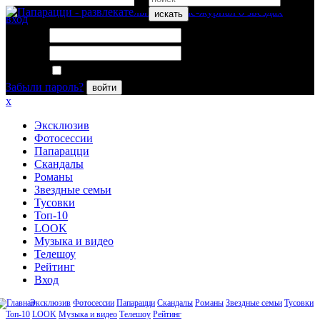
искать
вход
Логин:
Пароль:
Запомнить меня
Забыли пароль?
войти
x
Эксклюзив
Фотосессии
Папарацци
Скандалы
Романы
Звездные семьи
Тусовки
Топ-10
LOOK
Музыка и видео
Телешоу
Рейтинг
Вход
Эксклюзив
Фотосессии
Папарацци
Скандалы
Романы
Звездные семьи
Тусовки
Топ-10
LOOK
Музыка и видео
Телешоу
Рейтинг