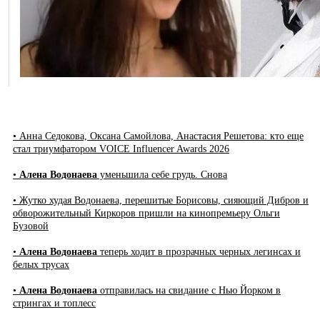
• Анна Седокова, Оксана Самойлова, Анастасия Решетова: кто еще
стал триумфатором VOICE Influencer Awards 2026
•
Алена Водонаева
уменьшила себе грудь. Снова
• Жутко худая Водонаева, перешитые Борисовы, сияющий Дибров и
обворожительный Киркоров пришли на кинопремьеру Ольги
Бузовой
•
Алена Водонаева
теперь ходит в прозрачных черных легинсах и
белых трусах
•
Алена Водонаева
отправилась на свидание с Нью Йорком в
стрингах и топлесс