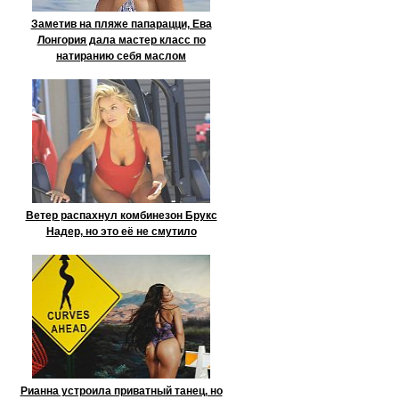
Заметив на пляже папарацци, Ева
Лонгория дала мастер класс по
натиранию себя маслом
Ветер распахнул комбинезон Брукс
Надер, но это её не смутило
Рианна устроила приватный танец, но