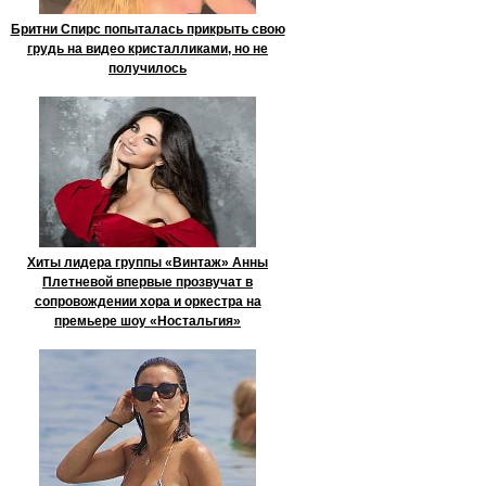
Бритни Спирс попыталась прикрыть свою
грудь на видео кристалликами, но не
получилось
Хиты лидера группы «Винтаж» Анны
Плетневой впервые прозвучат в
сопровождении хора и оркестра на
премьере шоу «Ностальгия»