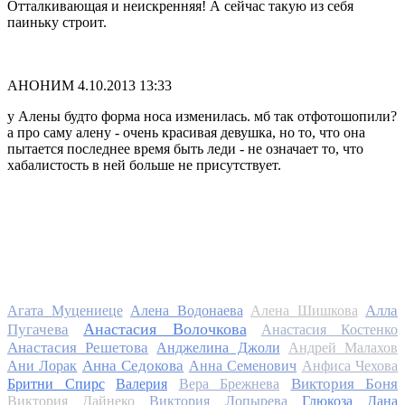
Отталкивающая и неискренняя! А сейчас такую из себя
паиньку строит.
АНОНИМ
4.10.2013 13:33
у Алены будто форма носа изменилась. мб так отфотошопили?
а про саму алену - очень красивая девушка, но то, что она
пытается последнее время быть леди - не означает то, что
хабалистость в ней больше не присутствует.
Алла
Агата Муцениеце
Алена Водонаева
Алена Шишкова
Анастасия Волочкова
Пугачева
Анастасия Костенко
Анастасия Решетова
Анджелина Джоли
Андрей Малахов
Анна Седокова
Ани Лорак
Анна Семенович
Анфиса Чехова
Виктория Боня
Бритни Спирс
Валерия
Вера Брежнева
Виктория Дайнеко
Виктория Лопырева
Глюкоза
Дана