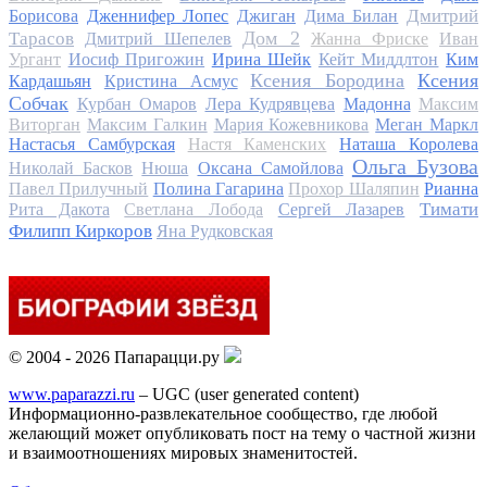
Дмитрий
Борисова
Дженнифер Лопес
Джиган
Дима Билан
Дом 2
Тарасов
Дмитрий Шепелев
Жанна Фриске
Иван
Ургант
Иосиф Пригожин
Ирина Шейк
Кейт Миддлтон
Ким
Ксения Бородина
Ксения
Кардашьян
Кристина Асмус
Собчак
Курбан Омаров
Лера Кудрявцева
Мадонна
Максим
Виторган
Максим Галкин
Мария Кожевникова
Меган Маркл
Настасья Самбурская
Настя Каменских
Наташа Королева
Ольга Бузова
Николай Басков
Нюша
Оксана Самойлова
Павел Прилучный
Полина Гагарина
Прохор Шаляпин
Рианна
Тимати
Рита Дакота
Светлана Лобода
Сергей Лазарев
Филипп Киркоров
Яна Рудковская
© 2004 - 2026 Папарацци.ру
www.paparazzi.ru
– UGC (user generated content)
Информационно-развлекательное сообщество, где любой
желающий может опубликовать пост на тему о частной жизни
и взаимоотношениях мировых знаменитостей.