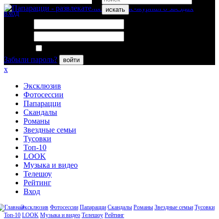
искать
вход
Логин:
Пароль:
Запомнить меня
Забыли пароль?
войти
x
Эксклюзив
Фотосессии
Папарацци
Скандалы
Романы
Звездные семьи
Тусовки
Топ-10
LOOK
Музыка и видео
Телешоу
Рейтинг
Вход
Эксклюзив
Фотосессии
Папарацци
Скандалы
Романы
Звездные семьи
Тусовки
Топ-10
LOOK
Музыка и видео
Телешоу
Рейтинг