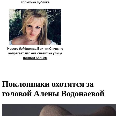
только на публике
Нового бойфренда Бритни Спирс не
напрягает, что она светит на улице
нижним бельем
Поклонники охотятся за
головой Алены Водонаевой