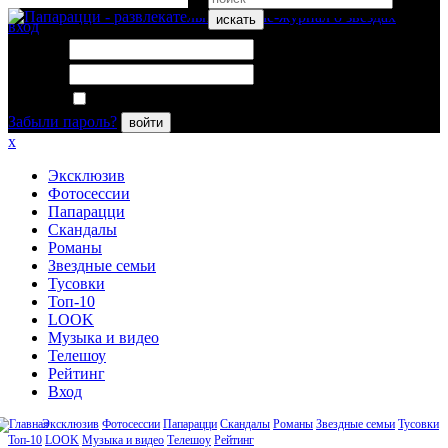
искать
вход
Логин:
Пароль:
Запомнить меня
Забыли пароль?
войти
x
Эксклюзив
Фотосессии
Папарацци
Скандалы
Романы
Звездные семьи
Тусовки
Топ-10
LOOK
Музыка и видео
Телешоу
Рейтинг
Вход
Эксклюзив
Фотосессии
Папарацци
Скандалы
Романы
Звездные семьи
Тусовки
Топ-10
LOOK
Музыка и видео
Телешоу
Рейтинг