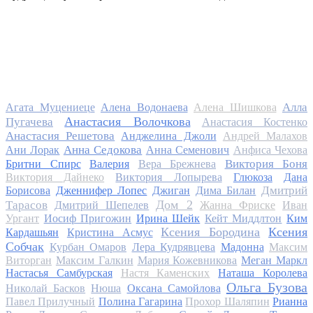
Алла
Агата Муцениеце
Алена Водонаева
Алена Шишкова
Анастасия Волочкова
Пугачева
Анастасия Костенко
Анастасия Решетова
Анджелина Джоли
Андрей Малахов
Анна Седокова
Ани Лорак
Анна Семенович
Анфиса Чехова
Виктория Боня
Бритни Спирс
Валерия
Вера Брежнева
Виктория Дайнеко
Виктория Лопырева
Глюкоза
Дана
Дмитрий
Борисова
Дженнифер Лопес
Джиган
Дима Билан
Дом 2
Тарасов
Дмитрий Шепелев
Жанна Фриске
Иван
Ургант
Иосиф Пригожин
Ирина Шейк
Кейт Миддлтон
Ким
Ксения Бородина
Ксения
Кардашьян
Кристина Асмус
Собчак
Курбан Омаров
Лера Кудрявцева
Мадонна
Максим
Виторган
Максим Галкин
Мария Кожевникова
Меган Маркл
Настасья Самбурская
Настя Каменских
Наташа Королева
Ольга Бузова
Николай Басков
Нюша
Оксана Самойлова
Павел Прилучный
Полина Гагарина
Прохор Шаляпин
Рианна