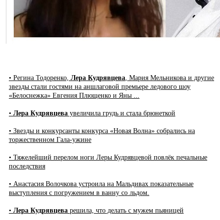
• Регина Тодоренко,
Лера Кудрявцева
, Мария Мельникова и другие
звезды стали гостями на аншлаговой премьере ледового шоу
«Белоснежка» Евгения Плющенко и Яны ...
•
Лера Кудрявцева
увеличила грудь и стала брюнеткой
• Звезды и конкурсанты конкурса «Новая Волна» собрались на
торжественном Гала-ужине
• Тяжелейший перелом ноги Леры Кудрявцевой повлёк печальные
последствия
• Анастасия Волочкова устроила на Мальдивах показательные
выступления с погружением в ванну со льдом.
•
Лера Кудрявцева
решила, что делать с мужем пьяницей