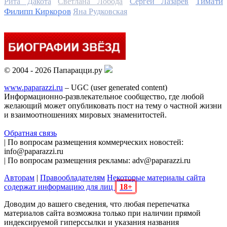
Тимати
Рита Дакота
Светлана Лобода
Сергей Лазарев
Филипп Киркоров
Яна Рудковская
© 2004 - 2026 Папарацци.ру
www.paparazzi.ru
– UGC (user generated content)
Информационно-развлекательное сообщество, где любой
желающий может опубликовать пост на тему о частной жизни
и взаимоотношениях мировых знаменитостей.
Обратная связь
| По вопросам размещения коммерческих новостей:
info@paparazzi.ru
| По вопросам размещения рекламы: adv@paparazzi.ru
Авторам
|
Правообладателям
Некоторые материалы сайта
содержат информацию для лиц
18+
Доводим до вашего сведения, что любая перепечатка
материалов сайта возможна только при наличии прямой
индексируемой гиперссылки и указания названия