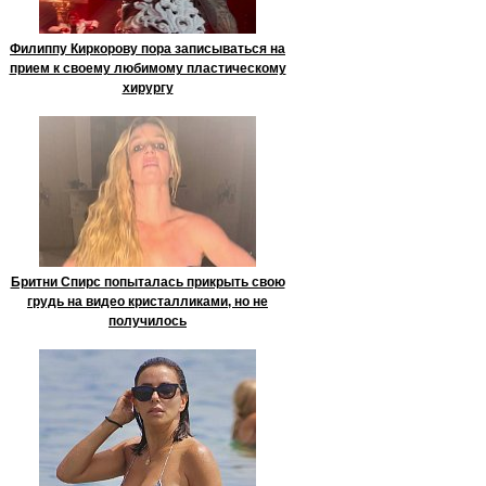
Филиппу Киркорову пора записываться на
прием к своему любимому пластическому
хирургу
Бритни Спирс попыталась прикрыть свою
грудь на видео кристалликами, но не
получилось