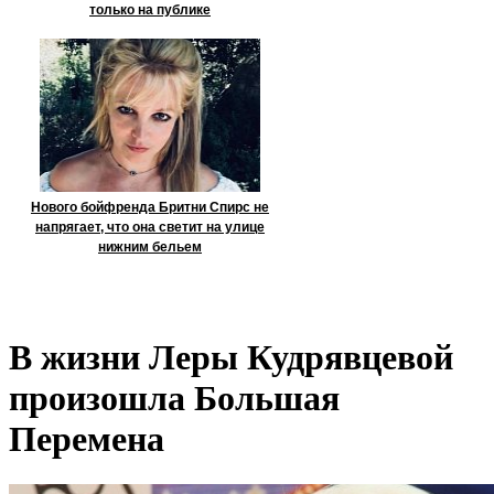
только на публике
Нового бойфренда Бритни Спирс не
напрягает, что она светит на улице
нижним бельем
В жизни Леры Кудрявцевой
произошла Большая
Перемена