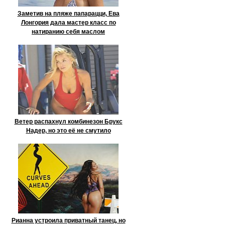
Заметив на пляже папарацци, Ева
Лонгория дала мастер класс по
натиранию себя маслом
Ветер распахнул комбинезон Брукс
Надер, но это её не смутило
Рианна устроила приватный танец, но