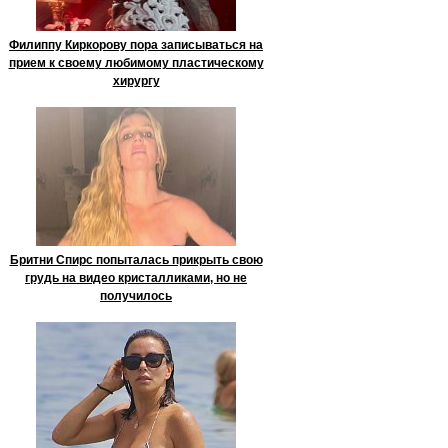
Филиппу Киркорову пора записываться на
прием к своему любимому пластическому
хирургу
Бритни Спирс попыталась прикрыть свою
грудь на видео кристалликами, но не
получилось