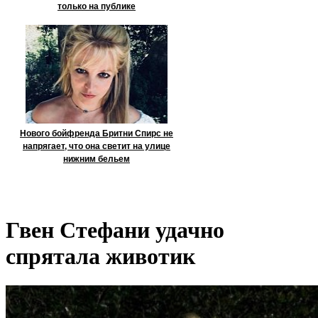
только на публике
Нового бойфренда Бритни Спирс не
напрягает, что она светит на улице
нижним бельем
Гвен Стефани удачно
спрятала животик