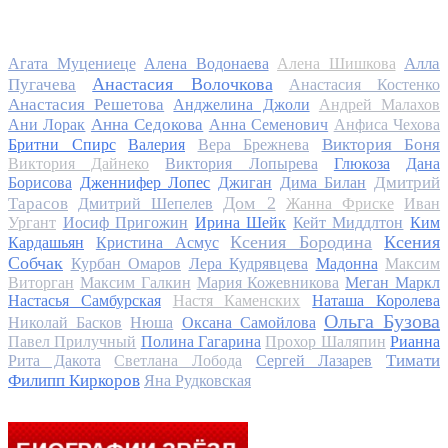
Алла
Агата Муцениеце
Алена Водонаева
Алена Шишкова
Анастасия Волочкова
Пугачева
Анастасия Костенко
Анастасия Решетова
Анджелина Джоли
Андрей Малахов
Анна Седокова
Ани Лорак
Анна Семенович
Анфиса Чехова
Виктория Боня
Бритни Спирс
Валерия
Вера Брежнева
Виктория Дайнеко
Виктория Лопырева
Глюкоза
Дана
Дмитрий
Борисова
Дженнифер Лопес
Джиган
Дима Билан
Дом 2
Тарасов
Дмитрий Шепелев
Жанна Фриске
Иван
Ургант
Иосиф Пригожин
Ирина Шейк
Кейт Миддлтон
Ким
Ксения Бородина
Ксения
Кардашьян
Кристина Асмус
Собчак
Курбан Омаров
Лера Кудрявцева
Мадонна
Максим
Виторган
Максим Галкин
Мария Кожевникова
Меган Маркл
Настасья Самбурская
Настя Каменских
Наташа Королева
Ольга Бузова
Николай Басков
Нюша
Оксана Самойлова
Павел Прилучный
Полина Гагарина
Прохор Шаляпин
Рианна
Тимати
Рита Дакота
Светлана Лобода
Сергей Лазарев
Филипп Киркоров
Яна Рудковская