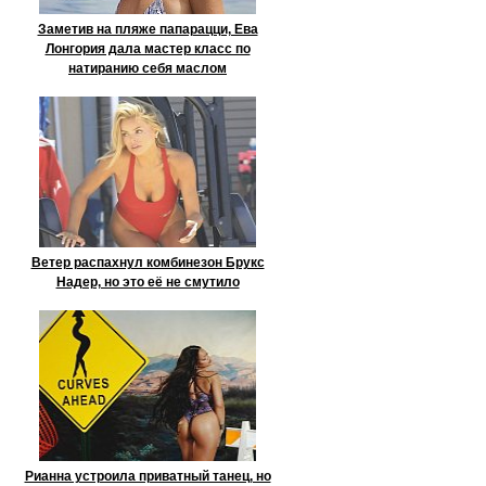
Заметив на пляже папарацци, Ева
Лонгория дала мастер класс по
натиранию себя маслом
Ветер распахнул комбинезон Брукс
Надер, но это её не смутило
Рианна устроила приватный танец, но