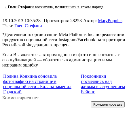
•
Гвен Стефани
восхитила, появившись в ярком наряде
19.10.2013 10:35:28
| Просмотров: 28253
Автор:
MaryPoppins
Тэги:
Гвен Стефани
*Деятельность организации Meta Platforms Inc. по реализации
продуктов социальной сети Instagram/Facebook на территории
Российской Федерации запрещена.
Если Вы являетесь автором одного из фото и не согласны с
его публикацией — обратитесь в администрацию и мы
исправим ошибку.
Полина Конкина обновила
Поклонники
фотографию на странице в
посмеялись над
социальной сети - Билана заменил
живым выступлением
Градский
Бейонс
Комментариев нет
Комментировать