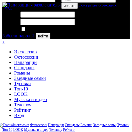
искать
вход
Логин:
Пароль:
Запомнить меня
Забыли пароль?
войти
x
Эксклюзив
Фотосессии
Папарацци
Скандалы
Романы
Звездные семьи
Тусовки
Топ-10
LOOK
Музыка и видео
Телешоу
Рейтинг
Вход
Эксклюзив
Фотосессии
Папарацци
Скандалы
Романы
Звездные семьи
Тусовки
Топ-10
LOOK
Музыка и видео
Телешоу
Рейтинг