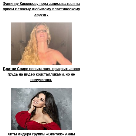
Филиппу Киркорову пора записываться на
прием к своему любимому пластическому
хирургу
Бритни Спирс попыталась прикрыть свою
грудь на видео кристалликами, но не
получилось
Хиты лидера группы «Винтаж» Анны