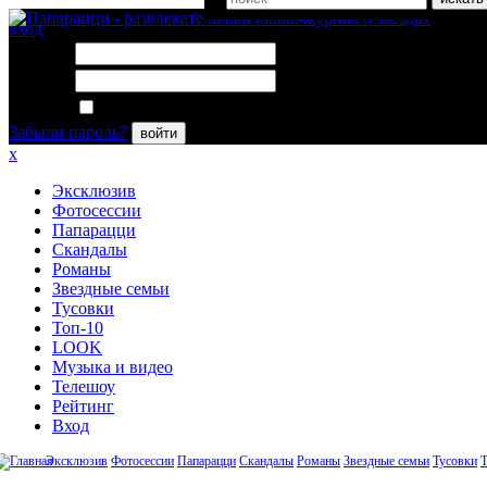
вход
Логин:
Пароль:
Запомнить меня
Забыли пароль?
войти
x
Эксклюзив
Фотосессии
Папарацци
Скандалы
Романы
Звездные семьи
Тусовки
Топ-10
LOOK
Музыка и видео
Телешоу
Рейтинг
Вход
Эксклюзив
Фотосессии
Папарацци
Скандалы
Романы
Звездные семьи
Тусовки
Т