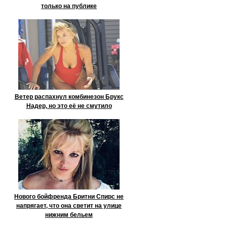
только на публике
Ветер распахнул комбинезон Брукс
Надер, но это её не смутило
Нового бойфренда Бритни Спирс не
напрягает, что она светит на улице
нижним бельем