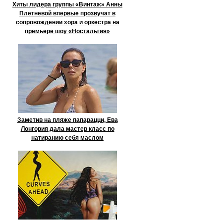
Хиты лидера группы «Винтаж» Анны
Плетневой впервые прозвучат в
сопровождении хора и оркестра на
премьере шоу «Ностальгия»
Заметив на пляже папарацци, Ева
Лонгория дала мастер класс по
натиранию себя маслом