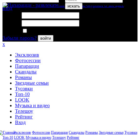
искать
вход
Логин:
Пароль:
Запомнить меня
Забыли пароль?
войти
x
Эксклюзив
Фотосессии
Папарацци
Скандалы
Романы
Звездные семьи
Тусовки
Топ-10
LOOK
Музыка и видео
Телешоу
Рейтинг
Вход
Эксклюзив
Фотосессии
Папарацци
Скандалы
Романы
Звездные семьи
Тусовки
Топ-10
LOOK
Музыка и видео
Телешоу
Рейтинг