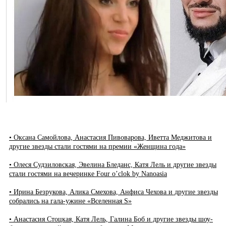
• Оксана Самойлова, Анастасия Пивоварова, Иветта Меджитова и
другие звезды стали гостями на премии «Женщина года»
• Олеся Судзиловская, Эвелина Бледанс, Катя Лель и другие звезды
стали гостями на вечеринке Four o’clok by Nanoasia
• Ирина Безрукова, Алика Смехова, Анфиса Чехова и другие звезды
собрались на гала-ужине «Вселенная S»
• Анастасия Стоцкая, Катя Лель, Галина Боб и другие звезды шоу-