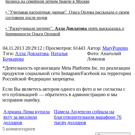
бизнеса на семейном летнем бранче в Москве
• "Учитывая паспортные данные": Ольга Орлова рассказала о своем
состоянии после родов
• "Раскручивали интерес":
Алла Довлатова
опять высказалась о
беременности Ольги Орловой
04.11.2013 20:29:12
| Просмотров: 61443
Автор:
MaryPoppins
Тэги:
Алла Довлатова
,
Наталья
Фото: Анатолий
Бочкарева
Ломохов
*Деятельность организации Meta Platforms Inc. по реализации
продуктов социальной сети Instagram/Facebook на территории
Российской Федерации запрещена.
Если Вы являетесь автором одного из фото и не согласны с
его публикацией — обратитесь в администрацию и мы
исправим ошибку.
Адриана Лима купила
Памела Андерсон собрала на
яхту за миллион
благотворительном марафоне 76
долларов
тысяч долларов
5 комментариев