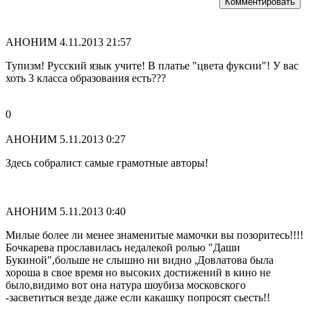
Комментировать
АНОНИМ
4.11.2013 21:57
Тупизм! Русский язык учите! В платье "цвета фуксии"! У вас
хоть 3 класса образования есть???
0
АНОНИМ
5.11.2013 0:27
Здесь собралист самые грамотные авторы!
АНОНИМ
5.11.2013 0:40
Милые более ли менее знаменитые мамочки вы позоритесь!!!!
Бочкарева прославилась недалекой ролью "Даши
Букиной",больше не слышно ни видно ,Довлатова была
хороша в свое время но высоких достижений в кино не
было,видимо вот она натура шоубиза московского
-засветиться везде даже если какашку попросят сьесть!!