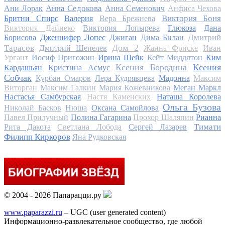
Анна Седокова
Ани Лорак
Анна Семенович
Анфиса Чехова
Виктория Боня
Бритни Спирс
Валерия
Вера Брежнева
Виктория Дайнеко
Виктория Лопырева
Глюкоза
Дана
Дмитрий
Борисова
Дженнифер Лопес
Джиган
Дима Билан
Дом 2
Тарасов
Дмитрий Шепелев
Жанна Фриске
Иван
Ургант
Иосиф Пригожин
Ирина Шейк
Кейт Миддлтон
Ким
Ксения Бородина
Ксения
Кардашьян
Кристина Асмус
Собчак
Курбан Омаров
Лера Кудрявцева
Мадонна
Максим
Виторган
Максим Галкин
Мария Кожевникова
Меган Маркл
Настасья Самбурская
Настя Каменских
Наташа Королева
Ольга Бузова
Николай Басков
Нюша
Оксана Самойлова
Павел Прилучный
Полина Гагарина
Прохор Шаляпин
Рианна
Тимати
Рита Дакота
Светлана Лобода
Сергей Лазарев
Филипп Киркоров
Яна Рудковская
© 2004 - 2026 Папарацци.ру
www.paparazzi.ru
– UGC (user generated content)
Информационно-развлекательное сообщество, где любой