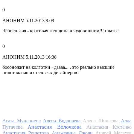
0
АНОНИМ
5.11.2013 9:09
Чёрненькая - красивая женщина в чудовищном!!! платье.
0
АНОНИМ
5.11.2013 16:38
босоножкт на колготки - даааа... , это реально высший
пилотаж наших невъе..х дизайнеров!
Алла
Агата Муцениеце
Алена Водонаева
Алена Шишкова
Анастасия Волочкова
Пугачева
Анастасия Костенко
Анастасия Решетова
Анджелина Джоли
Андрей Малахов