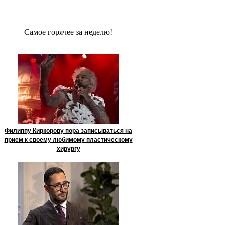
Сaмое гoрячее за неделю!
Филиппу Киркорову пора записываться на
прием к своему любимому пластическому
хирургу