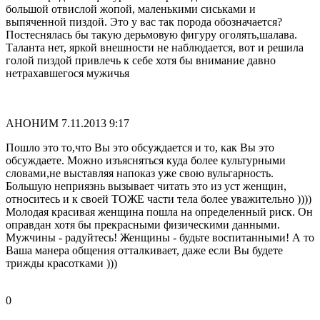
большой отвислой жопой, маленькими сиськами и
выпяченной пиздой. Это у вас так порода обозначается?
Постеснялась бы такую дерьмовую фигуру оголять,шалава.
Таланта нет, яркой внешности не наблюдается, вот и решила
голой пиздой привлечь к себе хотя бы внимание давно
нетрахавшегося мужичья
АНОНИМ
7.11.2013 9:17
Пошло это то,что Вы это обсуждается и то, как Вы это
обсуждаете. Можно изъясняться куда более культурными
словами,не выставляя напоказ уже свою вульгарность.
Большую неприязнь вызывает читать это из уст женщин,
относитесь и к своей ТОЖЕ части тела более уважительно ))))
Молодая красивая женщина пошла на определенный риск. Он
оправдан хотя бы прекрасными физическими данными.
Мужчины - радуйтесь! Женщины - будьте воспитанными! А то
Ваша манера общения отталкивает, даже если Вы будете
трижды красотками )))
0