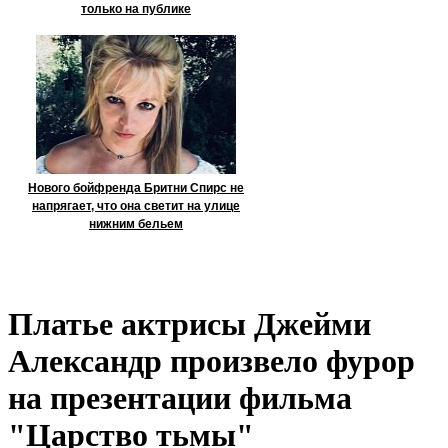
только на публике
Нового бойфренда Бритни Спирс не
напрягает, что она светит на улице
нижним бельем
Платье актрисы Джейми
Александр произвело фурор
на презентации фильма
"Царство тьмы"