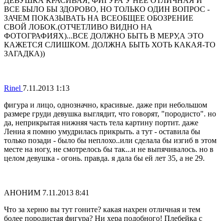
ДЕВУШКА КРАСИВАЯ, ФИГУРА У НЕЕ ОТЛИЧНАЯ И
ВСЕ БЫЛО БЫ ЗДОРОВО, НО ТОЛЬКО ОДИН ВОПРОС -
ЗАЧЕМ ПОКАЗЫВАТЬ НА ВСЕОБЩЕЕ ОБОЗРЕНИЕ
СВОЙ ЛОБОК.(ОТЧЕТЛИВО ВИДНО НА
ФОТОГРАФИЯХ)...ВСЕ ДОЛЖНО БЫТЬ В МЕРУ,А ЭТО
КАЖЕТСЯ СЛИШКОМ. ДОЛЖНА БЫТЬ ХОТЬ КАКАЯ-ТО
ЗАГАДКА))
Rinel
7.11.2013 1:13
фигура и лицо, однозначно, красивые. даже при небольшом
размере груди девушка выглядит, что говорят, "породисто". но
да, неприкрытая нижняя часть тела картину портит. даже
Лениа я помню умудрилась прикрыть. а тут - оставила бы
только позади - было бы неплохо..или сделала бы изгиб в этом
месте на ногу, не смотрелось бы так...и не выпячивалось. но в
целом девушка - огонь. правда. я дала бы ей лет 35, а не 29.
АНОНИМ
7.11.2013 8:41
Что за херню вы тут гоните? какая нахрен отличная и тем
более породистая фигура? Ни хера подобного! Плебейка с