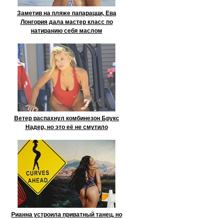
Заметив на пляже папарацци, Ева
Лонгория дала мастер класс по
натиранию себя маслом
Ветер распахнул комбинезон Брукс
Надер, но это её не смутило
Рианна устроила приватный танец, но