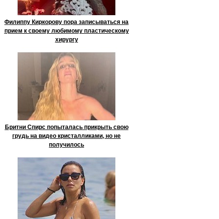
Филиппу Киркорову пора записываться на
прием к своему любимому пластическому
хирургу
Бритни Спирс попыталась прикрыть свою
грудь на видео кристалликами, но не
получилось