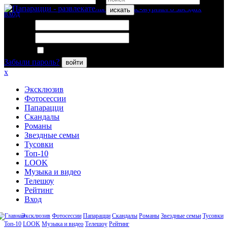
искать
вход
Логин:
Пароль:
Запомнить меня
Забыли пароль?
войти
x
Эксклюзив
Фотосессии
Папарацци
Скандалы
Романы
Звездные семьи
Тусовки
Топ-10
LOOK
Музыка и видео
Телешоу
Рейтинг
Вход
Эксклюзив
Фотосессии
Папарацци
Скандалы
Романы
Звездные семьи
Тусовки
Топ-10
LOOK
Музыка и видео
Телешоу
Рейтинг