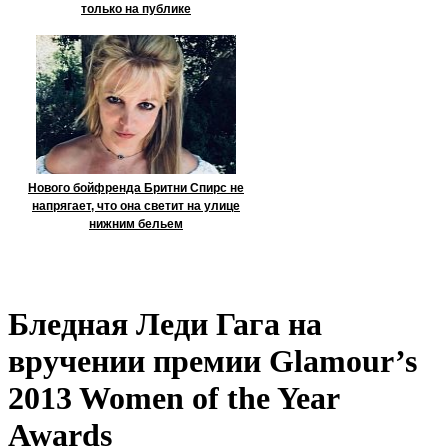
только на публике
Нового бойфренда Бритни Спирс не
напрягает, что она светит на улице
нижним бельем
Бледная Леди Гага на
вручении премии Glamour’s
2013 Women of the Year
Awards