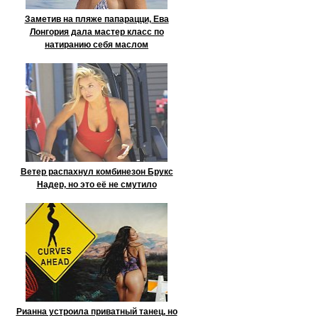
Заметив на пляже папарацци, Ева
Лонгория дала мастер класс по
натиранию себя маслом
Ветер распахнул комбинезон Брукс
Надер, но это её не смутило
Рианна устроила приватный танец, но