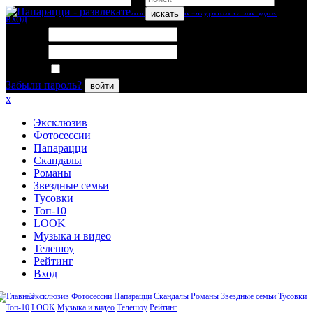
искать
вход
Логин:
Пароль:
Запомнить меня
Забыли пароль?
войти
x
Эксклюзив
Фотосессии
Папарацци
Скандалы
Романы
Звездные семьи
Тусовки
Топ-10
LOOK
Музыка и видео
Телешоу
Рейтинг
Вход
Эксклюзив
Фотосессии
Папарацци
Скандалы
Романы
Звездные семьи
Тусовки
Топ-10
LOOK
Музыка и видео
Телешоу
Рейтинг