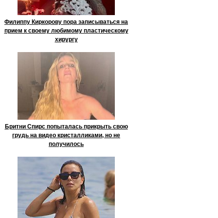
Филиппу Киркорову пора записываться на
прием к своему любимому пластическому
хирургу
Бритни Спирс попыталась прикрыть свою
грудь на видео кристалликами, но не
получилось