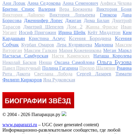
Анна Седокова
Ани Лорак
Анна Семенович
Анфиса Чехова
Виктория Боня
Бритни Спирс
Валерия
Вера Брежнева
Виктория Дайнеко
Виктория Лопырева
Глюкоза
Дана
Дмитрий
Борисова
Дженнифер Лопес
Джиган
Дима Билан
Дом 2
Тарасов
Дмитрий Шепелев
Жанна Фриске
Иван
Ургант
Иосиф Пригожин
Ирина Шейк
Кейт Миддлтон
Ким
Ксения Бородина
Ксения
Кардашьян
Кристина Асмус
Собчак
Курбан Омаров
Лера Кудрявцева
Мадонна
Максим
Виторган
Максим Галкин
Мария Кожевникова
Меган Маркл
Настасья Самбурская
Настя Каменских
Наташа Королева
Ольга Бузова
Николай Басков
Нюша
Оксана Самойлова
Павел Прилучный
Полина Гагарина
Прохор Шаляпин
Рианна
Тимати
Рита Дакота
Светлана Лобода
Сергей Лазарев
Филипп Киркоров
Яна Рудковская
© 2004 - 2026 Папарацци.ру
www.paparazzi.ru
– UGC (user generated content)
Информационно-развлекательное сообщество, где любой