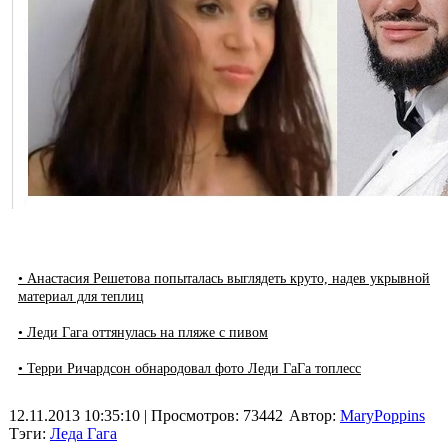
• Анастасия Решетова попыталась выглядеть круто, надев укрывной
материал для теплиц
• Леди Гага оттянулась на пляже с пивом
• Терри Ричардсон обнародовал фото Леди ГаГа топлесс
12.11.2013 10:35:10
| Просмотров: 73442
Автор:
MaryPoppins
Тэги:
Леда Гага