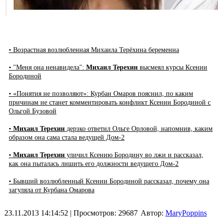
• Возрастная возлюбленная Михаила Терёхина беременна
• "Меня она ненавидела":
Михаил Терехин
высмеял курсы Ксении
Бородиной
• «Понятия не позволяют»: Курбан Омаров пояснил, по каким
причинам не станет комментировать конфликт Ксении Бородиной с
Ольгой Бузовой
•
Михаил Терехин
дерзко ответил Ольге Орловой, напомнив, каким
образом она сама стала ведущей Дом-2
•
Михаил Терехин
уличил Ксению Бородину во лжи и рассказал,
как она пыталась лишить его должности ведущего Дом-2
• Бывший возлюбленный Ксении Бородиной рассказал, почему она
загуляла от Курбана Омарова
23.11.2013 14:14:52
| Просмотров: 29687
Автор:
MaryPoppins