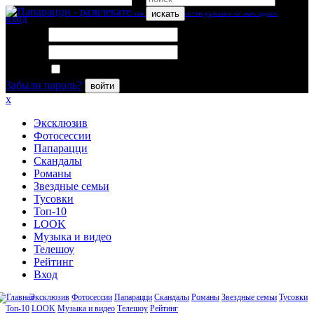
искать
вход
Логин:
Пароль:
Запомнить меня
Забыли пароль?
войти
x
Эксклюзив
Фотосессии
Папарацци
Скандалы
Романы
Звездные семьи
Тусовки
Топ-10
LOOK
Музыка и видео
Телешоу
Рейтинг
Вход
Эксклюзив
Фотосессии
Папарацци
Скандалы
Романы
Звездные семьи
Тусовки
Топ-10
LOOK
Музыка и видео
Телешоу
Рейтинг