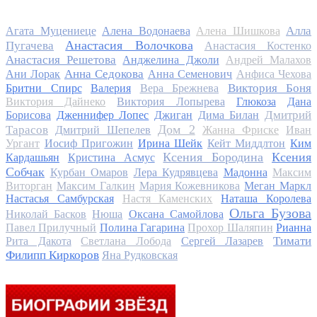
Алла
Агата Муцениеце
Алена Водонаева
Алена Шишкова
Анастасия Волочкова
Пугачева
Анастасия Костенко
Анастасия Решетова
Анджелина Джоли
Андрей Малахов
Анна Седокова
Ани Лорак
Анна Семенович
Анфиса Чехова
Виктория Боня
Бритни Спирс
Валерия
Вера Брежнева
Виктория Дайнеко
Виктория Лопырева
Глюкоза
Дана
Дмитрий
Борисова
Дженнифер Лопес
Джиган
Дима Билан
Дом 2
Тарасов
Дмитрий Шепелев
Жанна Фриске
Иван
Ургант
Иосиф Пригожин
Ирина Шейк
Кейт Миддлтон
Ким
Ксения Бородина
Ксения
Кардашьян
Кристина Асмус
Собчак
Курбан Омаров
Лера Кудрявцева
Мадонна
Максим
Виторган
Максим Галкин
Мария Кожевникова
Меган Маркл
Настасья Самбурская
Настя Каменских
Наташа Королева
Ольга Бузова
Николай Басков
Нюша
Оксана Самойлова
Павел Прилучный
Полина Гагарина
Прохор Шаляпин
Рианна
Тимати
Рита Дакота
Светлана Лобода
Сергей Лазарев
Филипп Киркоров
Яна Рудковская