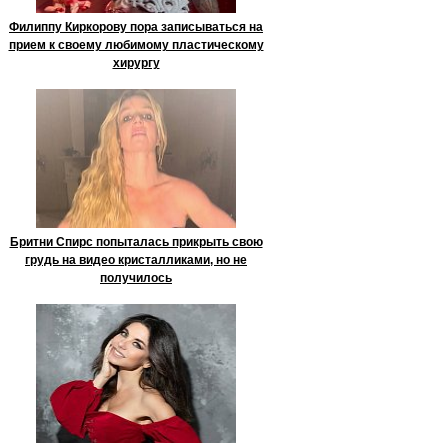
Филиппу Киркорову пора записываться на
прием к своему любимому пластическому
хирургу
Бритни Спирс попыталась прикрыть свою
грудь на видео кристалликами, но не
получилось