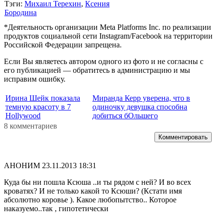
Тэги:
Михаил Терехин
,
Ксения
Бородина
*Деятельность организации Meta Platforms Inc. по реализации
продуктов социальной сети Instagram/Facebook на территории
Российской Федерации запрещена.
Если Вы являетесь автором одного из фото и не согласны с
его публикацией — обратитесь в администрацию и мы
исправим ошибку.
Ирина Шейк показала
Миранда Керр уверена, что в
темную красоту в 7
одиночку девушка способна
Hollywood
добиться бОльшего
8 комментариев
Комментировать
АНОНИМ
23.11.2013 18:31
Куда бы ни пошла Ксюша ..и ты рядом с ней? И во всех
кроватях? И не только какой то Ксюши? (Кстати имя
абсолютно коровье ). Какое любопытство.. Которое
наказуемо..так , гипотетически