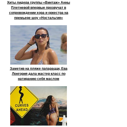
Хиты лидера группы «Винтаж» Анны
Плетневой впервые прозвучат в
сопровождении хора и оркестра на
премьере шоу «Ностальгия»
Заметив на пляже папарацци, Ева
Лонгория дала мастер класс по
натиранию себя маслом