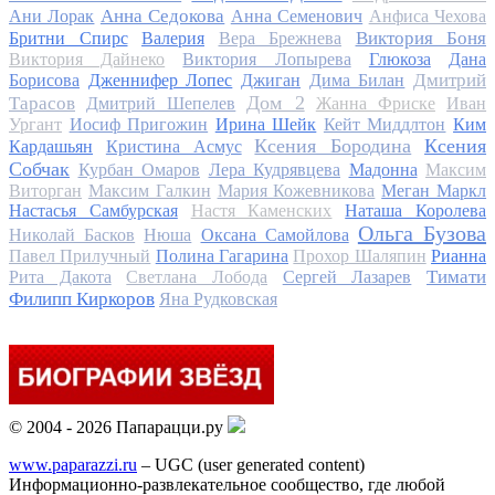
Анна Седокова
Ани Лорак
Анна Семенович
Анфиса Чехова
Виктория Боня
Бритни Спирс
Валерия
Вера Брежнева
Виктория Дайнеко
Виктория Лопырева
Глюкоза
Дана
Дмитрий
Борисова
Дженнифер Лопес
Джиган
Дима Билан
Дом 2
Тарасов
Дмитрий Шепелев
Жанна Фриске
Иван
Ургант
Иосиф Пригожин
Ирина Шейк
Кейт Миддлтон
Ким
Ксения Бородина
Ксения
Кардашьян
Кристина Асмус
Собчак
Курбан Омаров
Лера Кудрявцева
Мадонна
Максим
Виторган
Максим Галкин
Мария Кожевникова
Меган Маркл
Настасья Самбурская
Настя Каменских
Наташа Королева
Ольга Бузова
Николай Басков
Нюша
Оксана Самойлова
Павел Прилучный
Полина Гагарина
Прохор Шаляпин
Рианна
Тимати
Рита Дакота
Светлана Лобода
Сергей Лазарев
Филипп Киркоров
Яна Рудковская
© 2004 - 2026 Папарацци.ру
www.paparazzi.ru
– UGC (user generated content)
Информационно-развлекательное сообщество, где любой