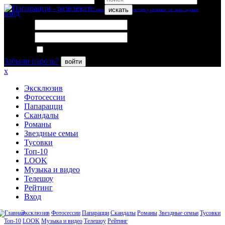
искать
вход
Логин:
Пароль:
Запомнить меня
Забыли пароль?
войти
x
Эксклюзив
Фотосессии
Папарацци
Скандалы
Романы
Звездные семьи
Тусовки
Топ-10
LOOK
Музыка и видео
Телешоу
Рейтинг
Вход
Эксклюзив
Фотосессии
Папарацци
Скандалы
Романы
Звездные семьи
Тусовки
Топ-10
LOOK
Музыка и видео
Телешоу
Рейтинг