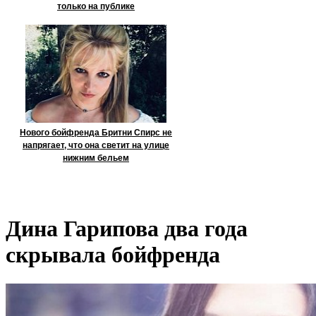
только на публике
Нового бойфренда Бритни Спирс не
напрягает, что она светит на улице
нижним бельем
Дина Гарипова два года
скрывала бойфренда