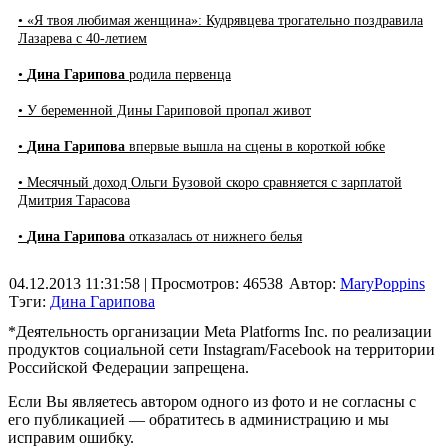
• «Я твоя любимая женщина»: Кудрявцева трогательно поздравила
Лазарева с 40-летием
•
Дина Гарипова
родила первенца
• У беременной Дины Гариповой пропал живот
•
Дина Гарипова
впервые вышла на сцены в короткой юбке
• Месячный доход Ольги Бузовой скоро сравняется с зарплатой
Дмитрия Тарасова
•
Дина Гарипова
отказалась от нижнего белья
04.12.2013 11:31:58
| Просмотров: 46538
Автор:
MaryPoppins
Тэги:
Дина Гарипова
*Деятельность организации Meta Platforms Inc. по реализации
продуктов социальной сети Instagram/Facebook на территории
Российской Федерации запрещена.
Если Вы являетесь автором одного из фото и не согласны с
его публикацией — обратитесь в администрацию и мы
исправим ошибку.