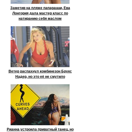
Заметив на пляже папарацци, Ева
Лонгория дала мастер класс по
натиранию себя маслом
Ветер распахнул комбинезон Брукс
Надер, но это её не смутило
Рианна устроила приватный танец, но