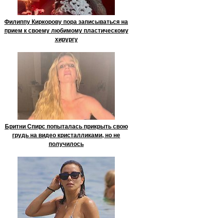
Филиппу Киркорову пора записываться на
прием к своему любимому пластическому
хирургу
Бритни Спирс попыталась прикрыть свою
грудь на видео кристалликами, но не
получилось