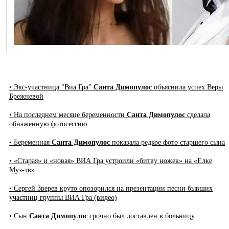
• Экс-участница "Виа Гра"
Санта Димопулос
объяснила успех Веры
Брежневой
• На последнем месяце беременности
Санта Димопулос
сделала
обнаженную фотосессию
• Беременная
Санта Димопулос
показала редкое фото старшего сына
• «Старая» и «новая» ВИА Гра устроили «битву ножек» на «Ёлке
Муз-тв»
• Сергей Зверев круто опозорился на презентации песни бывших
участниц группы ВИА Гра (видео)
• Сын
Санта Димопулос
срочно был доставлен в больницу