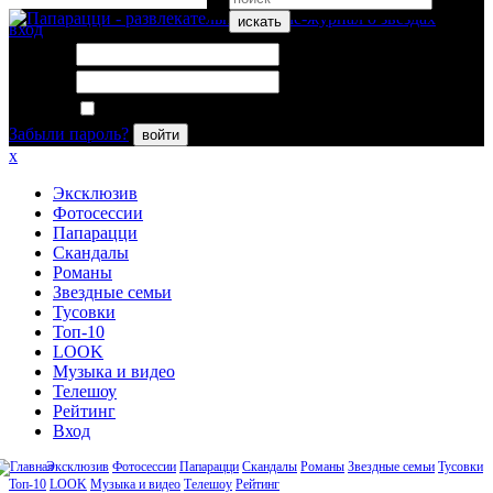
искать
вход
Логин:
Пароль:
Запомнить меня
Забыли пароль?
войти
x
Эксклюзив
Фотосессии
Папарацци
Скандалы
Романы
Звездные семьи
Тусовки
Топ-10
LOOK
Музыка и видео
Телешоу
Рейтинг
Вход
Эксклюзив
Фотосессии
Папарацци
Скандалы
Романы
Звездные семьи
Тусовки
Топ-10
LOOK
Музыка и видео
Телешоу
Рейтинг