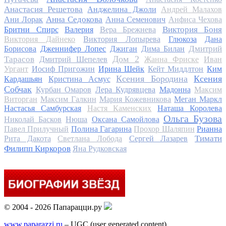
Анастасия Решетова
Анджелина Джоли
Андрей Малахов
Анна Седокова
Ани Лорак
Анна Семенович
Анфиса Чехова
Виктория Боня
Бритни Спирс
Валерия
Вера Брежнева
Виктория Дайнеко
Виктория Лопырева
Глюкоза
Дана
Дмитрий
Борисова
Дженнифер Лопес
Джиган
Дима Билан
Дом 2
Тарасов
Дмитрий Шепелев
Жанна Фриске
Иван
Ургант
Иосиф Пригожин
Ирина Шейк
Кейт Миддлтон
Ким
Ксения Бородина
Ксения
Кардашьян
Кристина Асмус
Собчак
Курбан Омаров
Лера Кудрявцева
Мадонна
Максим
Виторган
Максим Галкин
Мария Кожевникова
Меган Маркл
Настасья Самбурская
Настя Каменских
Наташа Королева
Ольга Бузова
Николай Басков
Нюша
Оксана Самойлова
Павел Прилучный
Полина Гагарина
Прохор Шаляпин
Рианна
Тимати
Рита Дакота
Светлана Лобода
Сергей Лазарев
Филипп Киркоров
Яна Рудковская
© 2004 - 2026 Папарацци.ру
www.paparazzi.ru
– UGC (user generated content)