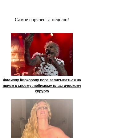
Сaмое гoрячее за неделю!
Филиппу Киркорову пора записываться на
прием к своему любимому пластическому
хирургу