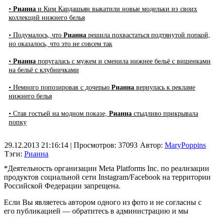
•
Рианна
и Ким Кардашьян выкатили новые модельки из своих
коллекций нижнего белья
• Подумалось, что
Рианна
решила похвастаться подтянутой попкой,
но оказалось, что это не совсем так
•
Рианна
поругалась с мужем и сменила нижнее бельё с вишенками
на бельё с клубничками
• Немного попозировав с дочерью
Рианна
вернулась к рекламе
нижнего белья
• Став гостьей на модном показе,
Рианна
стыдливо прикрывала
попку
29.12.2013 21:16:14
| Просмотров: 37093
Автор:
MaryPoppins
Тэги:
Рианна
*Деятельность организации Meta Platforms Inc. по реализации
продуктов социальной сети Instagram/Facebook на территории
Российской Федерации запрещена.
Если Вы являетесь автором одного из фото и не согласны с
его публикацией — обратитесь в администрацию и мы