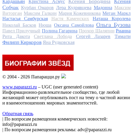
Ксения Бородина
Ксения
Кардашьян
Кристина Асмус
Собчак
Курбан Омаров
Лера Кудрявцева
Мадонна
Максим
Виторган
Максим Галкин
Мария Кожевникова
Меган Маркл
Настасья Самбурская
Настя Каменских
Наташа Королева
Ольга Бузова
Николай Басков
Нюша
Оксана Самойлова
Павел Прилучный
Полина Гагарина
Прохор Шаляпин
Рианна
Тимати
Рита Дакота
Светлана Лобода
Сергей Лазарев
Филипп Киркоров
Яна Рудковская
© 2004 - 2026 Папарацци.ру
www.paparazzi.ru
– UGC (user generated content)
Информационно-развлекательное сообщество, где любой
желающий может опубликовать пост на тему о частной жизни
и взаимоотношениях мировых знаменитостей.
Обратная связь
| По вопросам размещения коммерческих новостей:
info@paparazzi.ru
| По вопросам размещения рекламы: adv@paparazzi.ru