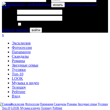
искать
вход
Логин:
Пароль:
Запомнить меня
Забыли пароль?
войти
x
Эксклюзив
Фотосессии
Папарацци
Скандалы
Романы
Звездные семьи
Тусовки
Топ-10
LOOK
Музыка и видео
Телешоу
Рейтинг
Вход
Эксклюзив
Фотосессии
Папарацци
Скандалы
Романы
Звездные семьи
Тусовки
Топ-10
LOOK
Музыка и видео
Телешоу
Рейтинг