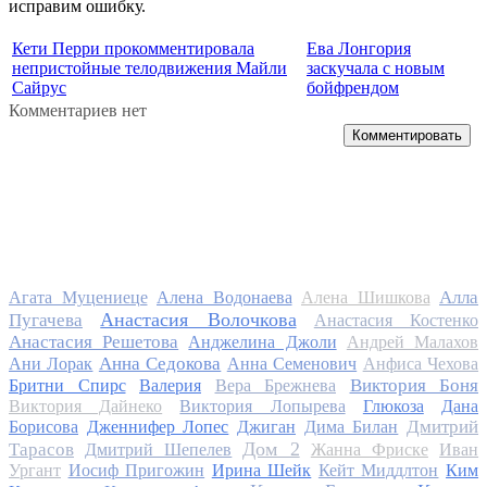
исправим ошибку.
Кети Перри прокомментировала
Ева Лонгория
непристойные телодвижения Майли
заскучала с новым
Сайрус
бойфрендом
Комментариев нет
Комментировать
Алла
Агата Муцениеце
Алена Водонаева
Алена Шишкова
Анастасия Волочкова
Пугачева
Анастасия Костенко
Анастасия Решетова
Анджелина Джоли
Андрей Малахов
Анна Седокова
Ани Лорак
Анна Семенович
Анфиса Чехова
Виктория Боня
Бритни Спирс
Валерия
Вера Брежнева
Виктория Дайнеко
Виктория Лопырева
Глюкоза
Дана
Дмитрий
Борисова
Дженнифер Лопес
Джиган
Дима Билан
Дом 2
Тарасов
Дмитрий Шепелев
Жанна Фриске
Иван
Ургант
Иосиф Пригожин
Ирина Шейк
Кейт Миддлтон
Ким