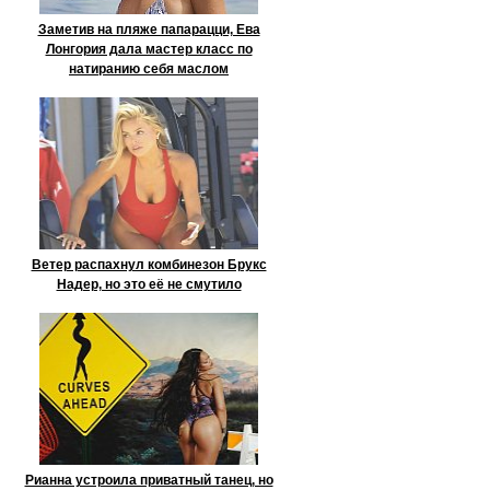
Заметив на пляже папарацци, Ева
Лонгория дала мастер класс по
натиранию себя маслом
Ветер распахнул комбинезон Брукс
Надер, но это её не смутило
Рианна устроила приватный танец, но