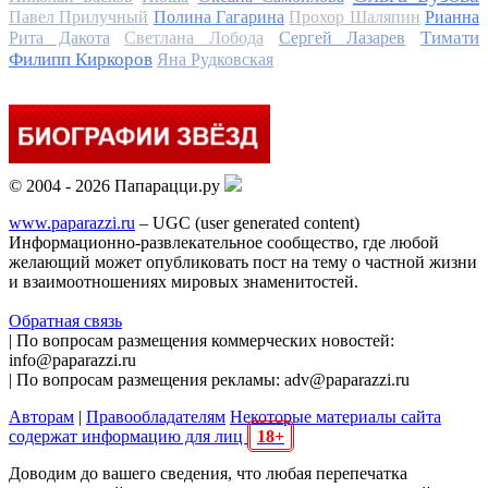
Павел Прилучный
Полина Гагарина
Прохор Шаляпин
Рианна
Тимати
Рита Дакота
Светлана Лобода
Сергей Лазарев
Филипп Киркоров
Яна Рудковская
© 2004 - 2026 Папарацци.ру
www.paparazzi.ru
– UGC (user generated content)
Информационно-развлекательное сообщество, где любой
желающий может опубликовать пост на тему о частной жизни
и взаимоотношениях мировых знаменитостей.
Обратная связь
| По вопросам размещения коммерческих новостей:
info@paparazzi.ru
| По вопросам размещения рекламы: adv@paparazzi.ru
Авторам
|
Правообладателям
Некоторые материалы сайта
содержат информацию для лиц
18+
Доводим до вашего сведения, что любая перепечатка