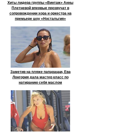
Хиты лидера группы «Винтаж» Анны
Плетневой впервые прозвучат в
сопровождении хора и оркестра на
премьере шоу «Ностальгия»
Заметив на пляже папарацци, Ева
Лонгория дала мастер класс по
натиранию себя маслом