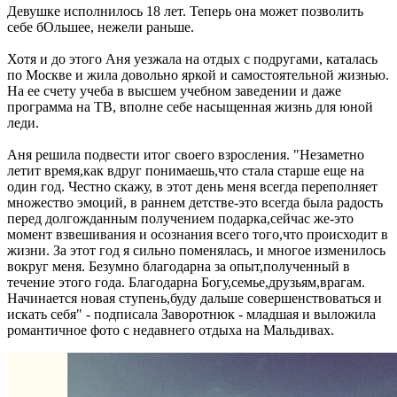
Девушке исполнилось 18 лет. Теперь она может позволить
себе бОльшее, нежели раньше.
Хотя и до этого Аня уезжала на отдых с подругами, каталась
по Москве и жила довольно яркой и самостоятельной жизнью.
На ее счету учеба в высшем учебном заведении и даже
программа на ТВ, вполне себе насыщенная жизнь для юной
леди.
Аня решила подвести итог своего взросления. "Незаметно
летит время,как вдруг понимаешь,что стала старше еще на
один год. Честно скажу, в этот день меня всегда переполняет
множество эмоций, в раннем детстве-это всегда была радость
перед долгожданным получением подарка,сейчас же-это
момент взвешивания и осознания всего того,что происходит в
жизни. За этот год я сильно поменялась, и многое изменилось
вокруг меня. Безумно благодарна за опыт,полученный в
течение этого года. Благодарна Богу,семье,друзьям,врагам.
Начинается новая ступень,буду дальше совершенствоваться и
искать себя" - подписала Заворотнюк - младшая и выложила
романтичное фото с недавнего отдыха на Мальдивах.