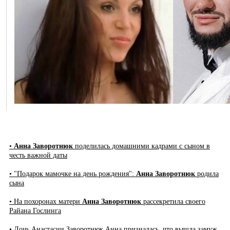
•
Анна Заворотнюк
поделилась домашними кадрами с сыном в
честь важной даты
• "Подарок мамочке на день рождения":
Анна Заворотнюк
родила
сына
• На похоронах матери
Анна Заворотнюк
рассекретила своего
Райана Гослинга
• Дочь Анастасии Заворотнюк Анна призналась, что вышла замуж,