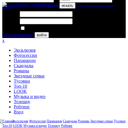
искать
вход
Логин:
Пароль:
Запомнить меня
Забыли пароль?
войти
x
Эксклюзив
Фотосессии
Папарацци
Скандалы
Романы
Звездные семьи
Тусовки
Топ-10
LOOK
Музыка и видео
Телешоу
Рейтинг
Вход
Эксклюзив
Фотосессии
Папарацци
Скандалы
Романы
Звездные семьи
Тусовки
Топ-10
LOOK
Музыка и видео
Телешоу
Рейтинг