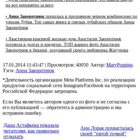
но вот непонятно за кого
•
Анна Заворотнюк
прошлась в прозрачном черном комбинезоне по
улицам Дубая. Топ самых ярких и смелых дубайских образов Анны
Заворотнюк
• Хвастающая красивой жизнью дочь Анастасии Заворотнюк
погрязла в долгах и кредитах. ТОП жарких фото Анастасии
Заворотнюк в бикини, оседлавшей своего любовника Жигунова
17.01.2014 11:43:47
| Просмотров: 40050
Автор:
MaryPoppins
Тэги:
Анна Заворотнюк
*Деятельность организации Meta Platforms Inc. по реализации
продуктов социальной сети Instagram/Facebook на территории
Российской Федерации запрещена.
Если Вы являетесь автором одного из фото и не согласны с
его публикацией — обратитесь в администрацию и мы
исправим ошибку.
Даша Астафьева показала
Ани Лорак похвасталась
читателям, как правильно
своей "пятой точкой"
отдыхать