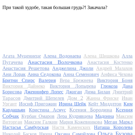
При такой худобе, такая большая грудь?! Закачала?
Алла
Агата Муцениеце
Алена Водонаева
Алена Шишкова
Анастасия Волочкова
Пугачева
Анастасия Костенко
Анастасия Решетова
Анджелина Джоли
Андрей Малахов
Анна Седокова
Ани Лорак
Анна Семенович
Анфиса Чехова
Виктория Боня
Бритни Спирс
Валерия
Вера Брежнева
Виктория Дайнеко
Виктория Лопырева
Глюкоза
Дана
Дмитрий
Борисова
Дженнифер Лопес
Джиган
Дима Билан
Дом 2
Тарасов
Дмитрий Шепелев
Жанна Фриске
Иван
Ургант
Иосиф Пригожин
Ирина Шейк
Кейт Миддлтон
Ким
Ксения Бородина
Ксения
Кардашьян
Кристина Асмус
Собчак
Курбан Омаров
Лера Кудрявцева
Мадонна
Максим
Виторган
Максим Галкин
Мария Кожевникова
Меган Маркл
Настасья Самбурская
Настя Каменских
Наташа Королева
Ольга Бузова
Николай Басков
Нюша
Оксана Самойлова