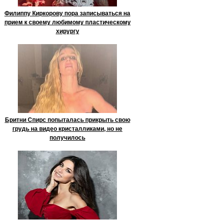
Филиппу Киркорову пора записываться на
прием к своему любимому пластическому
хирургу
Бритни Спирс попыталась прикрыть свою
грудь на видео кристалликами, но не
получилось