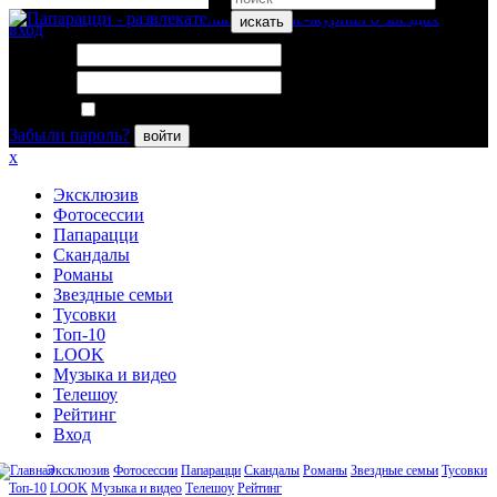
искать
вход
Логин:
Пароль:
Запомнить меня
Забыли пароль?
войти
x
Эксклюзив
Фотосессии
Папарацци
Скандалы
Романы
Звездные семьи
Тусовки
Топ-10
LOOK
Музыка и видео
Телешоу
Рейтинг
Вход
Эксклюзив
Фотосессии
Папарацци
Скандалы
Романы
Звездные семьи
Тусовки
Топ-10
LOOK
Музыка и видео
Телешоу
Рейтинг