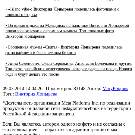
• «Island vibe»:
Виктория Лопырева
поделилась фоточками с
пляжного отдыха
• Во время отдыха на Мальдивах на пальчике Виктории Лопыревой
появилось колечко с огромным камнем. Топ пляжных фото
Виктории Лопыревой
• Брошенная мужем «Святая»
Виктория Лопырева
поделилась
фотографиями в белоснежном бикини
• Анна Семенович, Ольга Серябкина, Анастасия Волочкова и другие:
Топ фото российских «снегурочек», которые радовали нас до Нового
года и будут делать это после
09.03.2014 14:04:26
| Просмотров: 83148
Автор:
MaryPoppins
Тэги:
Виктория Лопырева
*Деятельность организации Meta Platforms Inc. по реализации
продуктов социальной сети Instagram/Facebook на территории
Российской Федерации запрещена.
Если Вы являетесь автором одного из фото и не согласны с
его публикацией — обратитесь в администрацию и мы
исправим ошибку.