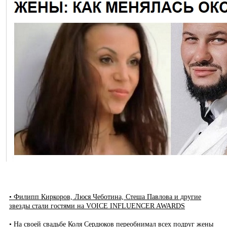
• Филипп Киркоров, Люся Чеботина, Стеша Павлова и другие
звезды стали гостями на VOICE INFLUENCER AWARDS
• На своей свадьбе Коля Сердюков переобнимал всех подруг жены