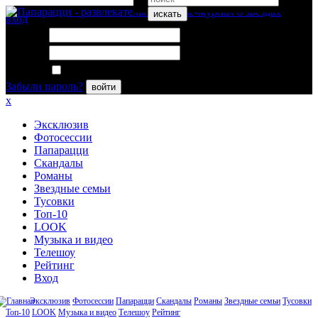
искать
вход
Логин:
Пароль:
Запомнить меня
Забыли пароль?
войти
x
Эксклюзив
Фотосессии
Папарацци
Скандалы
Романы
Звездные семьи
Тусовки
Топ-10
LOOK
Музыка и видео
Телешоу
Рейтинг
Вход
Эксклюзив
Фотосессии
Папарацци
Скандалы
Романы
Звездные семьи
Тусовки
Топ-10
LOOK
Музыка и видео
Телешоу
Рейтинг