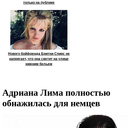
только на публике
Нового бойфренда Бритни Спирс не
напрягает, что она светит на улице
нижним бельем
Адриана Лима полностью
обнажилась для немцев