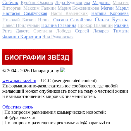
Собчак
Курбан Омаров
Лера Кудрявцева
Мадонна
Максим
Виторган
Максим Галкин
Мария Кожевникова
Меган Маркл
Настасья Самбурская
Настя Каменских
Наташа Королева
Ольга Бузова
Николай Басков
Нюша
Оксана Самойлова
Павел Прилучный
Полина Гагарина
Прохор Шаляпин
Рианна
Тимати
Рита Дакота
Светлана Лобода
Сергей Лазарев
Филипп Киркоров
Яна Рудковская
© 2004 - 2026 Папарацци.ру
www.paparazzi.ru
– UGC (user generated content)
Информационно-развлекательное сообщество, где любой
желающий может опубликовать пост на тему о частной жизни
и взаимоотношениях мировых знаменитостей.
Обратная связь
| По вопросам размещения коммерческих новостей:
info@paparazzi.ru
| По вопросам размещения рекламы: adv@paparazzi.ru