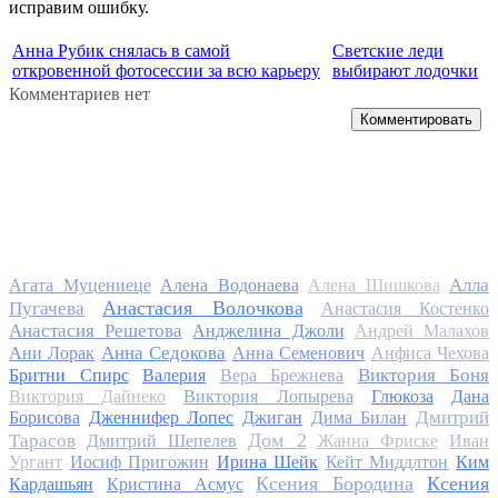
исправим ошибку.
Анна Рубик снялась в самой
Светские леди
откровенной фотосессии за всю карьеру
выбирают лодочки
Комментариев нет
Комментировать
Алла
Агата Муцениеце
Алена Водонаева
Алена Шишкова
Анастасия Волочкова
Пугачева
Анастасия Костенко
Анастасия Решетова
Анджелина Джоли
Андрей Малахов
Анна Седокова
Ани Лорак
Анна Семенович
Анфиса Чехова
Виктория Боня
Бритни Спирс
Валерия
Вера Брежнева
Виктория Дайнеко
Виктория Лопырева
Глюкоза
Дана
Дмитрий
Борисова
Дженнифер Лопес
Джиган
Дима Билан
Дом 2
Тарасов
Дмитрий Шепелев
Жанна Фриске
Иван
Ургант
Иосиф Пригожин
Ирина Шейк
Кейт Миддлтон
Ким
Ксения Бородина
Ксения
Кардашьян
Кристина Асмус