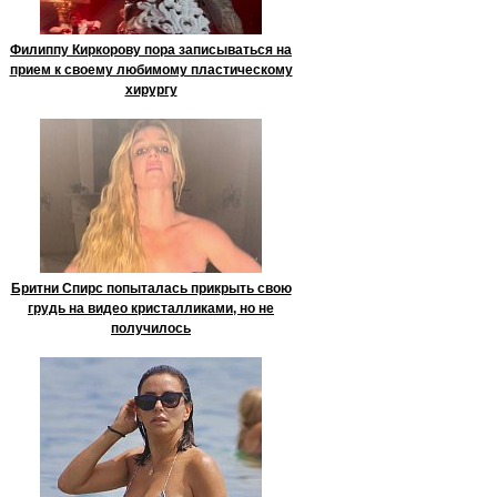
Филиппу Киркорову пора записываться на
прием к своему любимому пластическому
хирургу
Бритни Спирс попыталась прикрыть свою
грудь на видео кристалликами, но не
получилось