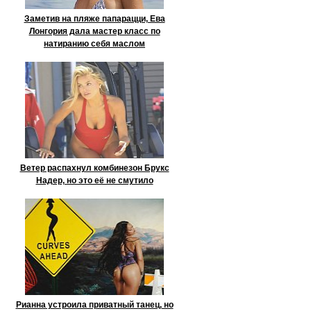
Заметив на пляже папарацци, Ева
Лонгория дала мастер класс по
натиранию себя маслом
Ветер распахнул комбинезон Брукс
Надер, но это её не смутило
Рианна устроила приватный танец, но