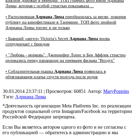
красной дорожке в Венеции. ТОП горячих фото юной Адрианы
Лимы, которая с особой страстью показывала ...
• Располневшая
Адриана Лима
преобразилась за месяц, покорив
публику на кинофестивале в Таормине. ТОП фото знойной
Адрианы Лимы топлес и не только
• Бывший «ангел» Victoria's Secret
Адриана Лима
вновь
сотрудничает с брендом
• "Любовь - морковь": Дженнифер Лопес и Бен Аффлек страстно
целовались перед папарацци на премьере фильма "Воздух"
• Соблазнительная пышка
Адриана Лима
появилась в
обтягивающем платье спустя полгода после родов
30.03.2014 23:37:11
| Просмотров: 60851
Автор:
MaryPoppins
Тэги:
Адриана Лима
*Деятельность организации Meta Platforms Inc. по реализации
продуктов социальной сети Instagram/Facebook на территории
Российской Федерации запрещена.
Если Вы являетесь автором одного из фото и не согласны с
его публикацией — обратитесь в администрацию и мы