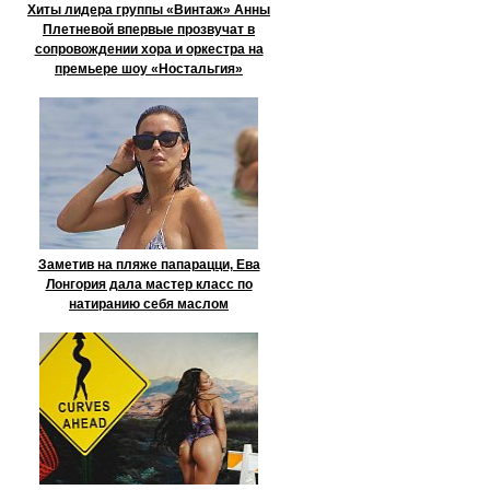
Хиты лидера группы «Винтаж» Анны
Плетневой впервые прозвучат в
сопровождении хора и оркестра на
премьере шоу «Ностальгия»
Заметив на пляже папарацци, Ева
Лонгория дала мастер класс по
натиранию себя маслом