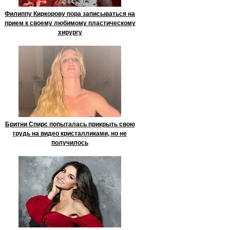
Филиппу Киркорову пора записываться на
прием к своему любимому пластическому
хирургу
Бритни Спирс попыталась прикрыть свою
грудь на видео кристалликами, но не
получилось