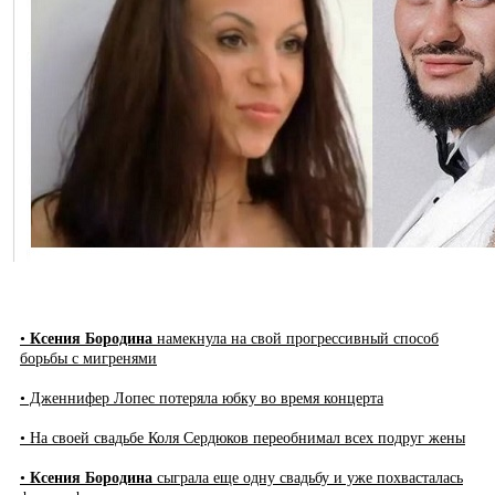
•
Ксения Бородина
намекнула на свой прогрессивный способ
борьбы с мигренями
• Дженнифер Лопес потеряла юбку во время концерта
• На своей свадьбе Коля Сердюков переобнимал всех подруг жены
•
Ксения Бородина
сыграла еще одну свадьбу и уже похвасталась