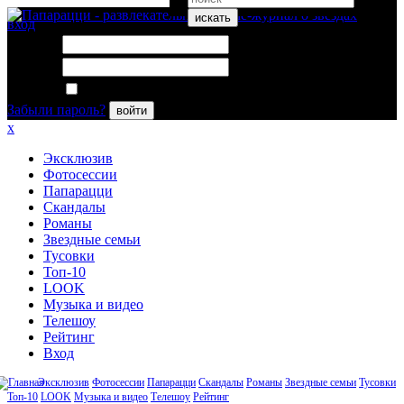
искать
вход
Логин:
Пароль:
Запомнить меня
Забыли пароль?
войти
x
Эксклюзив
Фотосессии
Папарацци
Скандалы
Романы
Звездные семьи
Тусовки
Топ-10
LOOK
Музыка и видео
Телешоу
Рейтинг
Вход
Эксклюзив
Фотосессии
Папарацци
Скандалы
Романы
Звездные семьи
Тусовки
Топ-10
LOOK
Музыка и видео
Телешоу
Рейтинг