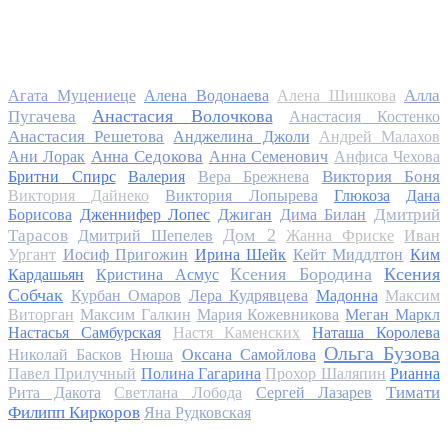
Алла
Агата Муцениеце
Алена Водонаева
Алена Шишкова
Анастасия Волочкова
Пугачева
Анастасия Костенко
Анастасия Решетова
Анджелина Джоли
Андрей Малахов
Анна Седокова
Ани Лорак
Анна Семенович
Анфиса Чехова
Виктория Боня
Бритни Спирс
Валерия
Вера Брежнева
Виктория Дайнеко
Виктория Лопырева
Глюкоза
Дана
Дмитрий
Борисова
Дженнифер Лопес
Джиган
Дима Билан
Дом 2
Тарасов
Дмитрий Шепелев
Жанна Фриске
Иван
Ургант
Иосиф Пригожин
Ирина Шейк
Кейт Миддлтон
Ким
Ксения Бородина
Ксения
Кардашьян
Кристина Асмус
Собчак
Курбан Омаров
Лера Кудрявцева
Мадонна
Максим
Виторган
Максим Галкин
Мария Кожевникова
Меган Маркл
Настасья Самбурская
Настя Каменских
Наташа Королева
Ольга Бузова
Николай Басков
Нюша
Оксана Самойлова
Павел Прилучный
Полина Гагарина
Прохор Шаляпин
Рианна
Тимати
Рита Дакота
Светлана Лобода
Сергей Лазарев
Филипп Киркоров
Яна Рудковская