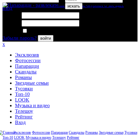
искать
вход
Логин:
Пароль:
Запомнить меня
Забыли пароль?
войти
x
Эксклюзив
Фотосессии
Папарацци
Скандалы
Романы
Звездные семьи
Тусовки
Топ-10
LOOK
Музыка и видео
Телешоу
Рейтинг
Вход
Эксклюзив
Фотосессии
Папарацци
Скандалы
Романы
Звездные семьи
Тусовки
Топ-10
LOOK
Музыка и видео
Телешоу
Рейтинг