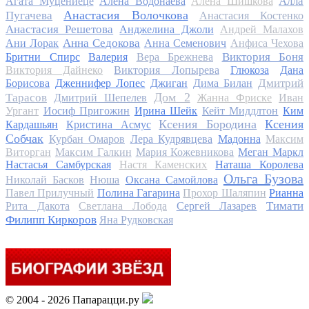
Алла
Агата Муцениеце
Алена Водонаева
Алена Шишкова
Анастасия Волочкова
Пугачева
Анастасия Костенко
Анастасия Решетова
Анджелина Джоли
Андрей Малахов
Анна Седокова
Ани Лорак
Анна Семенович
Анфиса Чехова
Виктория Боня
Бритни Спирс
Валерия
Вера Брежнева
Виктория Дайнеко
Виктория Лопырева
Глюкоза
Дана
Дмитрий
Борисова
Дженнифер Лопес
Джиган
Дима Билан
Дом 2
Тарасов
Дмитрий Шепелев
Жанна Фриске
Иван
Ургант
Иосиф Пригожин
Ирина Шейк
Кейт Миддлтон
Ким
Ксения Бородина
Ксения
Кардашьян
Кристина Асмус
Собчак
Курбан Омаров
Лера Кудрявцева
Мадонна
Максим
Виторган
Максим Галкин
Мария Кожевникова
Меган Маркл
Настасья Самбурская
Настя Каменских
Наташа Королева
Ольга Бузова
Николай Басков
Нюша
Оксана Самойлова
Павел Прилучный
Полина Гагарина
Прохор Шаляпин
Рианна
Тимати
Рита Дакота
Светлана Лобода
Сергей Лазарев
Филипп Киркоров
Яна Рудковская
© 2004 - 2026 Папарацци.ру