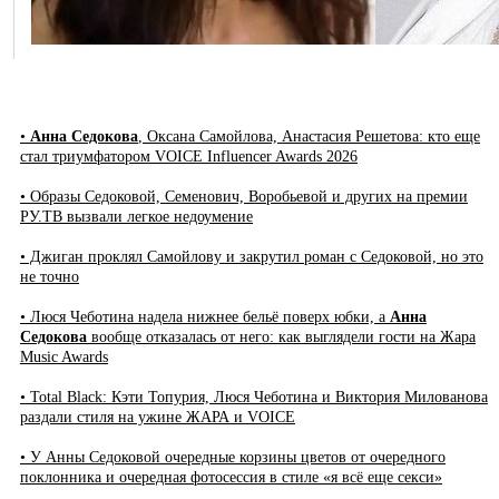
•
Анна Седокова
, Оксана Самойлова, Анастасия Решетова: кто еще
стал триумфатором VOICE Influencer Awards 2026
• Образы Седоковой, Семенович, Воробьевой и других на премии
РУ.ТВ вызвали легкое недоумение
• Джиган проклял Самойлову и закрутил роман с Седоковой, но это
не точно
• Люся Чеботина надела нижнее бельё поверх юбки, а
Анна
Седокова
вообще отказалась от него: как выглядели гости на Жара
Music Awards
• Total Black: Кэти Топурия, Люся Чеботина и Виктория Милованова
раздали стиля на ужине ЖАРА и VOICE
• У Анны Седоковой очередные корзины цветов от очередного
поклонника и очередная фотосессия в стиле «я всё еще секси»