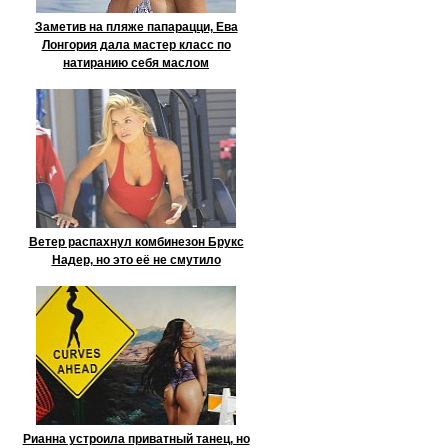
Заметив на пляже папарацци, Ева
Лонгория дала мастер класс по
натиранию себя маслом
Ветер распахнул комбинезон Брукс
Надер, но это её не смутило
Рианна устроила приватный танец, но