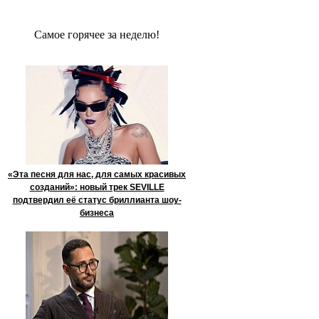
Сaмое гoрячее за неделю!
«Эта песня для нас, для самых красивых
созданий»: новый трек SEVILLE
подтвердил её статус бриллианта шоу-
бизнеса