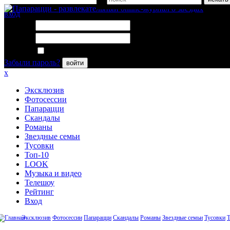
вход
Логин:
Пароль:
Запомнить меня
Забыли пароль?
войти
x
Эксклюзив
Фотосессии
Папарацци
Скандалы
Романы
Звездные семьи
Тусовки
Топ-10
LOOK
Музыка и видео
Телешоу
Рейтинг
Вход
Эксклюзив
Фотосессии
Папарацци
Скандалы
Романы
Звездные семьи
Тусовки
Т