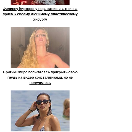
Филиппу Киркорову пора записываться на
прием к своему любимому пластическому
хирургу
Бритни Спирс попыталась прикрыть свою
грудь на видео кристалликами, но не
получилось