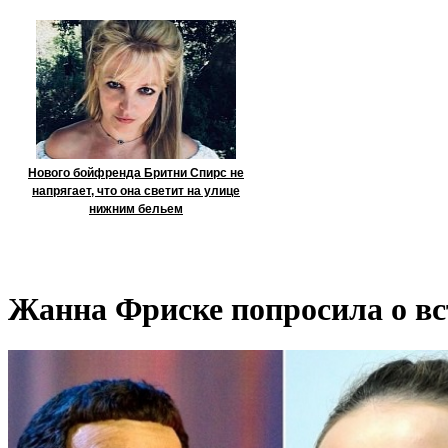
Нового бойфренда Бритни Спирс не
напрягает, что она светит на улице
нижним бельем
Жанна Фриске попросила о вс