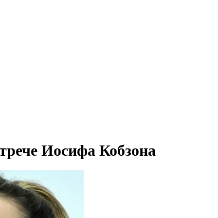
трече Иосифа Кобзона