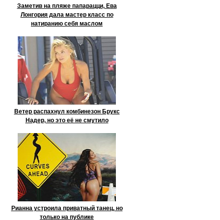
Заметив на пляже папарацци, Ева
Лонгория дала мастер класс по
натиранию себя маслом
Ветер распахнул комбинезон Брукс
Надер, но это её не смутило
Рианна устроила приватный танец, но
только на публике