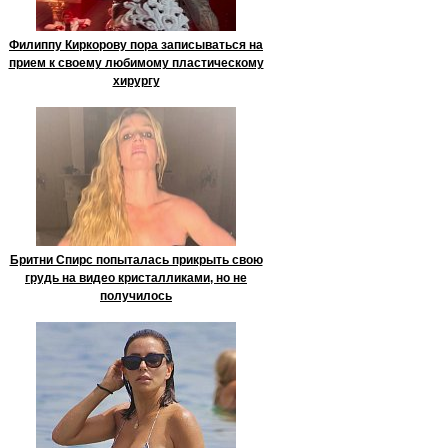
Филиппу Киркорову пора записываться на
прием к своему любимому пластическому
хирургу
Бритни Спирс попыталась прикрыть свою
грудь на видео кристалликами, но не
получилось