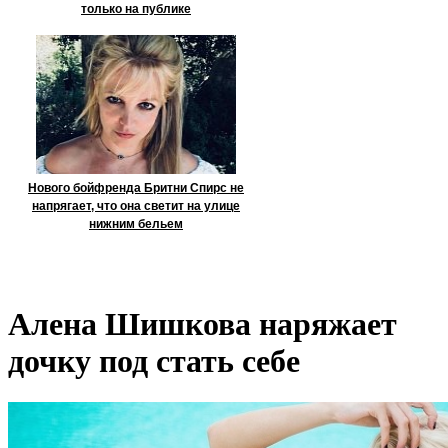
только на публике
Нового бойфренда Бритни Спирс не
напрягает, что она светит на улице
нижним бельем
Алена Шишкова наряжает
дочку под стать себе