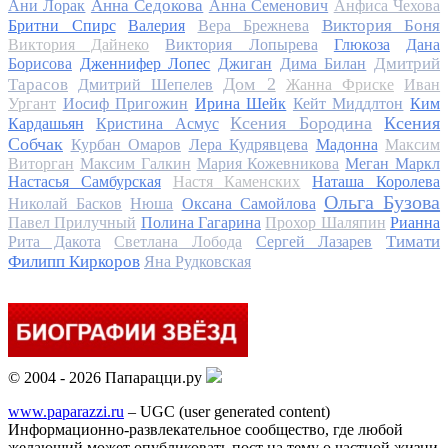
Анна Седокова
Ани Лорак
Анна Семенович
Анфиса Чехова
Виктория Боня
Бритни Спирс
Валерия
Вера Брежнева
Виктория Дайнеко
Виктория Лопырева
Глюкоза
Дана
Дмитрий
Борисова
Дженнифер Лопес
Джиган
Дима Билан
Дом 2
Тарасов
Дмитрий Шепелев
Жанна Фриске
Иван
Ургант
Иосиф Пригожин
Ирина Шейк
Кейт Миддлтон
Ким
Ксения Бородина
Ксения
Кардашьян
Кристина Асмус
Собчак
Курбан Омаров
Лера Кудрявцева
Мадонна
Максим
Виторган
Максим Галкин
Мария Кожевникова
Меган Маркл
Настасья Самбурская
Настя Каменских
Наташа Королева
Ольга Бузова
Николай Басков
Нюша
Оксана Самойлова
Павел Прилучный
Полина Гагарина
Прохор Шаляпин
Рианна
Тимати
Рита Дакота
Светлана Лобода
Сергей Лазарев
Филипп Киркоров
Яна Рудковская
© 2004 - 2026 Папарацци.ру
www.paparazzi.ru
– UGC (user generated content)
Информационно-развлекательное сообщество, где любой
желающий может опубликовать пост на тему о частной жизни