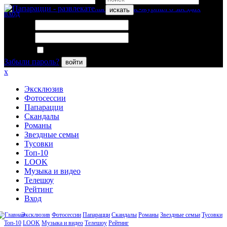
искать
вход
Логин:
Пароль:
Запомнить меня
Забыли пароль?
войти
x
Эксклюзив
Фотосессии
Папарацци
Скандалы
Романы
Звездные семьи
Тусовки
Топ-10
LOOK
Музыка и видео
Телешоу
Рейтинг
Вход
Эксклюзив
Фотосессии
Папарацци
Скандалы
Романы
Звездные семьи
Тусовки
Топ-10
LOOK
Музыка и видео
Телешоу
Рейтинг