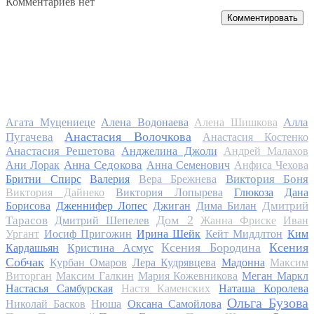
Комментариев нет
Комментировать
Алла
Агата Муцениеце
Алена Водонаева
Алена Шишкова
Анастасия Волочкова
Пугачева
Анастасия Костенко
Анастасия Решетова
Анджелина Джоли
Андрей Малахов
Анна Седокова
Ани Лорак
Анна Семенович
Анфиса Чехова
Виктория Боня
Бритни Спирс
Валерия
Вера Брежнева
Виктория Дайнеко
Виктория Лопырева
Глюкоза
Дана
Дмитрий
Борисова
Дженнифер Лопес
Джиган
Дима Билан
Дом 2
Тарасов
Дмитрий Шепелев
Жанна Фриске
Иван
Ургант
Иосиф Пригожин
Ирина Шейк
Кейт Миддлтон
Ким
Ксения Бородина
Ксения
Кардашьян
Кристина Асмус
Собчак
Курбан Омаров
Лера Кудрявцева
Мадонна
Максим
Виторган
Максим Галкин
Мария Кожевникова
Меган Маркл
Настасья Самбурская
Настя Каменских
Наташа Королева
Ольга Бузова
Николай Басков
Нюша
Оксана Самойлова