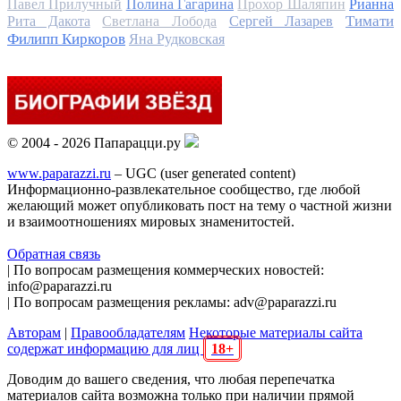
Павел Прилучный
Полина Гагарина
Прохор Шаляпин
Рианна
Тимати
Рита Дакота
Светлана Лобода
Сергей Лазарев
Филипп Киркоров
Яна Рудковская
© 2004 - 2026 Папарацци.ру
www.paparazzi.ru
– UGC (user generated content)
Информационно-развлекательное сообщество, где любой
желающий может опубликовать пост на тему о частной жизни
и взаимоотношениях мировых знаменитостей.
Обратная связь
| По вопросам размещения коммерческих новостей:
info@paparazzi.ru
| По вопросам размещения рекламы: adv@paparazzi.ru
Авторам
|
Правообладателям
Некоторые материалы сайта
содержат информацию для лиц
18+
Доводим до вашего сведения, что любая перепечатка
материалов сайта возможна только при наличии прямой