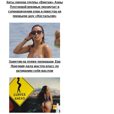
Хиты лидера группы «Винтаж» Анны
Плетневой впервые прозвучат в
сопровождении хора и оркестра на
премьере шоу «Ностальгия»
Заметив на пляже папарацци, Ева
Лонгория дала мастер класс по
натиранию себя маслом