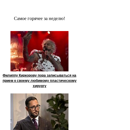
Сaмое гoрячее за неделю!
Филиппу Киркорову пора записываться на
прием к своему любимому пластическому
хирургу