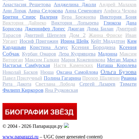
Анастасия Решетова
Анджелина Джоли
Андрей Малахов
Анна Седокова
Ани Лорак
Анна Семенович
Анфиса Чехова
Виктория Боня
Бритни Спирс
Валерия
Вера Брежнева
Виктория Дайнеко
Виктория Лопырева
Глюкоза
Дана
Дмитрий
Борисова
Дженнифер Лопес
Джиган
Дима Билан
Дом 2
Тарасов
Дмитрий Шепелев
Жанна Фриске
Иван
Ургант
Иосиф Пригожин
Ирина Шейк
Кейт Миддлтон
Ким
Ксения Бородина
Ксения
Кардашьян
Кристина Асмус
Собчак
Курбан Омаров
Лера Кудрявцева
Мадонна
Максим
Виторган
Максим Галкин
Мария Кожевникова
Меган Маркл
Настасья Самбурская
Настя Каменских
Наташа Королева
Ольга Бузова
Николай Басков
Нюша
Оксана Самойлова
Павел Прилучный
Полина Гагарина
Прохор Шаляпин
Рианна
Тимати
Рита Дакота
Светлана Лобода
Сергей Лазарев
Филипп Киркоров
Яна Рудковская
© 2004 - 2026 Папарацци.ру
www.paparazzi.ru
– UGC (user generated content)