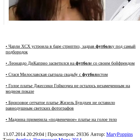
• Чарли XCX устроила в баре стриптиз, задрав
футбол
ку под самый
подбородок
• Леонардо ДиКаприо засветился на
футбол
е со своим бойфрендом
• Стася Милославская сыграла свадьбу с
футбол
истом
• Голое платье Джессики Гойкоэчеа не осталось незамеченным на
модном показе
• Бронзовое сетчатое платье Жизель Бундхен не оставило
равнодушным светских фотографов
• Мадонна примерила «подвенечное» платье на голое тело
13.07.2014 20:29:04
| Просмотров: 29336
Автор:
MaryPoppins
Тэги:
футбол
,
Чемпионат Мира 2014