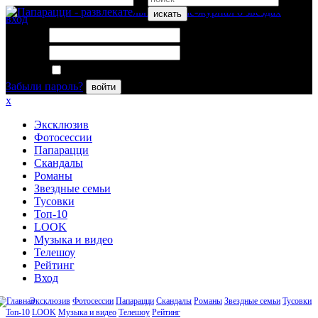
искать
вход
Логин:
Пароль:
Запомнить меня
Забыли пароль?
войти
x
Эксклюзив
Фотосессии
Папарацци
Скандалы
Романы
Звездные семьи
Тусовки
Топ-10
LOOK
Музыка и видео
Телешоу
Рейтинг
Вход
Эксклюзив
Фотосессии
Папарацци
Скандалы
Романы
Звездные семьи
Тусовки
Топ-10
LOOK
Музыка и видео
Телешоу
Рейтинг