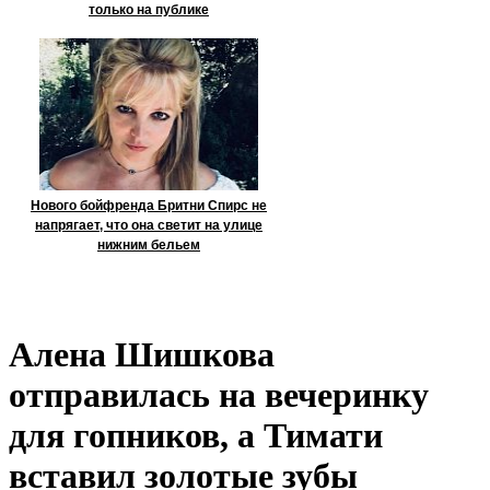
только на публике
Нового бойфренда Бритни Спирс не
напрягает, что она светит на улице
нижним бельем
Алена Шишкова
отправилась на вечеринку
для гопников, а Тимати
вставил золотые зубы