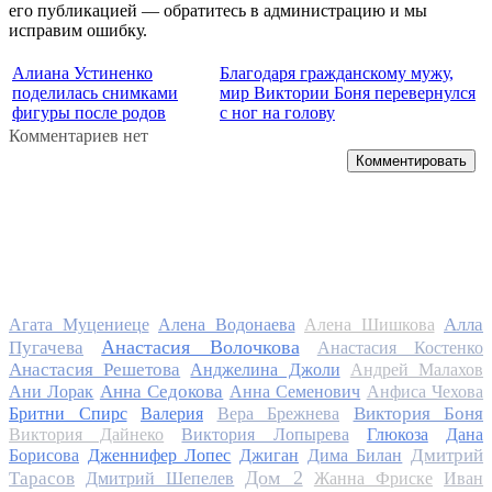
его публикацией — обратитесь в администрацию и мы
исправим ошибку.
Алиана Устиненко
Благодаря гражданскому мужу,
поделилась снимками
мир Виктории Боня перевернулся
фигуры после родов
с ног на голову
Комментариев нет
Комментировать
Алла
Агата Муцениеце
Алена Водонаева
Алена Шишкова
Анастасия Волочкова
Пугачева
Анастасия Костенко
Анастасия Решетова
Анджелина Джоли
Андрей Малахов
Анна Седокова
Ани Лорак
Анна Семенович
Анфиса Чехова
Виктория Боня
Бритни Спирс
Валерия
Вера Брежнева
Виктория Дайнеко
Виктория Лопырева
Глюкоза
Дана
Дмитрий
Борисова
Дженнифер Лопес
Джиган
Дима Билан
Дом 2
Тарасов
Дмитрий Шепелев
Жанна Фриске
Иван