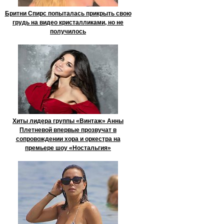
Бритни Спирс попыталась прикрыть свою
грудь на видео кристалликами, но не
получилось
Хиты лидера группы «Винтаж» Анны
Плетневой впервые прозвучат в
сопровождении хора и оркестра на
премьере шоу «Ностальгия»