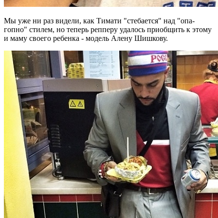
Мы уже ни раз видели, как Тимати "стебается" над "опа-
гопно" стилем, но теперь репперу удалось приобщить к этому
и маму своего ребенка - модель Алену Шишкову.