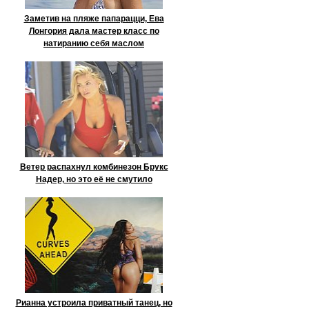
Заметив на пляже папарацци, Ева
Лонгория дала мастер класс по
натиранию себя маслом
Ветер распахнул комбинезон Брукс
Надер, но это её не смутило
Рианна устроила приватный танец, но