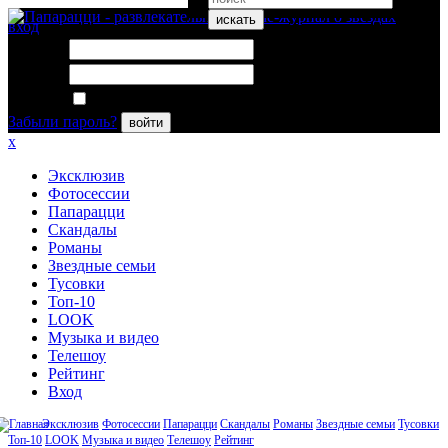
искать
вход
Логин:
Пароль:
Запомнить меня
Забыли пароль?
войти
x
Эксклюзив
Фотосессии
Папарацци
Скандалы
Романы
Звездные семьи
Тусовки
Топ-10
LOOK
Музыка и видео
Телешоу
Рейтинг
Вход
Эксклюзив
Фотосессии
Папарацци
Скандалы
Романы
Звездные семьи
Тусовки
Топ-10
LOOK
Музыка и видео
Телешоу
Рейтинг