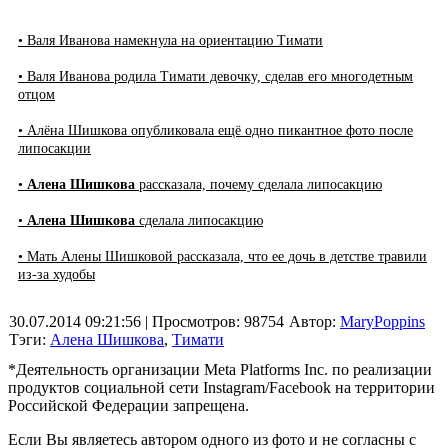
• Валя Иванова намекнула на ориентацию Тимати
• Валя Иванова родила Тимати девочку, сделав его многодетным
отцом
• Алёна Шишкова опубликовала ещё одно пикантное фото после
липосакции
•
Алена Шишкова
рассказала, почему сделала липосакцию
•
Алена Шишкова
сделала липосакцию
• Мать Алены Шишковой рассказала, что ее дочь в детстве травили
из-за худобы
30.07.2014 09:21:56
| Просмотров: 98754
Автор:
MaryPoppins
Тэги:
Алена Шишкова
,
Тимати
*Деятельность организации Meta Platforms Inc. по реализации
продуктов социальной сети Instagram/Facebook на территории
Российской Федерации запрещена.
Если Вы являетесь автором одного из фото и не согласны с