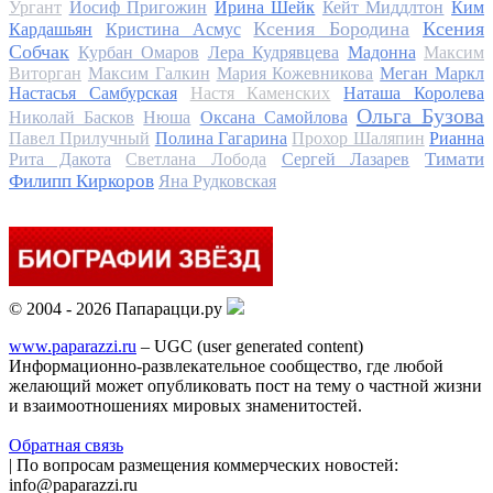
Ургант
Иосиф Пригожин
Ирина Шейк
Кейт Миддлтон
Ким
Ксения Бородина
Ксения
Кардашьян
Кристина Асмус
Собчак
Курбан Омаров
Лера Кудрявцева
Мадонна
Максим
Виторган
Максим Галкин
Мария Кожевникова
Меган Маркл
Настасья Самбурская
Настя Каменских
Наташа Королева
Ольга Бузова
Николай Басков
Нюша
Оксана Самойлова
Павел Прилучный
Полина Гагарина
Прохор Шаляпин
Рианна
Тимати
Рита Дакота
Светлана Лобода
Сергей Лазарев
Филипп Киркоров
Яна Рудковская
© 2004 - 2026 Папарацци.ру
www.paparazzi.ru
– UGC (user generated content)
Информационно-развлекательное сообщество, где любой
желающий может опубликовать пост на тему о частной жизни
и взаимоотношениях мировых знаменитостей.
Обратная связь
| По вопросам размещения коммерческих новостей:
info@paparazzi.ru