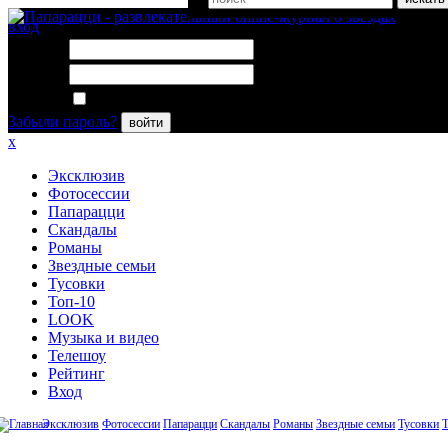
вход
Логин:
Пароль:
Запомнить меня
Забыли пароль?
войти
x
Эксклюзив
Фотосессии
Папарацци
Скандалы
Романы
Звездные семьи
Тусовки
Топ-10
LOOK
Музыка и видео
Телешоу
Рейтинг
Вход
Эксклюзив
Фотосессии
Папарацци
Скандалы
Романы
Звездные семьи
Тусовки
Т