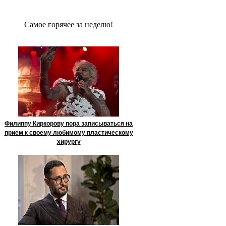
Сaмое гoрячее за неделю!
Филиппу Киркорову пора записываться на
прием к своему любимому пластическому
хирургу