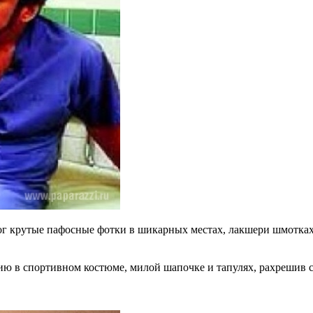
ог крутые пафосные фотки в шикарных местах, лакшери шмотках,
фию в спортивном костюме, милой шапочке и тапулях, рахрешив с