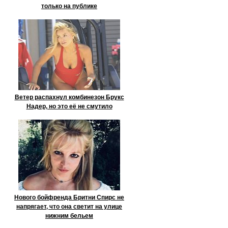
только на публике
Ветер распахнул комбинезон Брукс
Надер, но это её не смутило
Нового бойфренда Бритни Спирс не
напрягает, что она светит на улице
нижним бельем