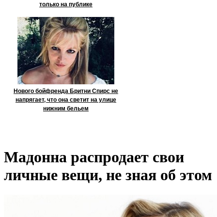
только на публике
Нового бойфренда Бритни Спирс не
напрягает, что она светит на улице
нижним бельем
Мадонна распродает свои
личные вещи, не зная об этом