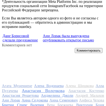
*Деятельность организации Meta Platforms Inc. по реализации
продуктов социальной сети Instagram/Facebook на территории
Российской Федерации запрещена.
Если Вы являетесь автором одного из фото и не согласны с
его публикацией — обратитесь в администрацию и мы
исправим ошибку.
Дане Борисовой
Ани Лорак была вынуждена
сделали предложение
опубликовать открытое письмо
Комментариев нет
Комментировать
Алла
Агата Муцениеце
Алена Водонаева
Алена Шишкова
Анастасия Волочкова
Пугачева
Анастасия Костенко
Анастасия Решетова
Анджелина Джоли
Андрей Малахов
Анна Седокова
Ани Лорак
Анна Семенович
Анфиса Чехова
Виктория Боня
Бритни Спирс
Валерия
Вера Брежнева