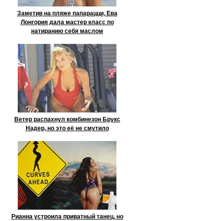
Заметив на пляже папарацци, Ева
Лонгория дала мастер класс по
натиранию себя маслом
Ветер распахнул комбинезон Брукс
Надер, но это её не смутило
Рианна устроила приватный танец, но