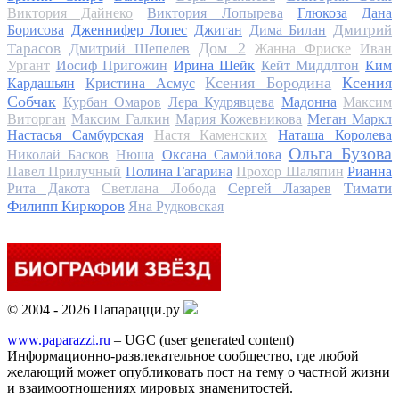
Виктория Дайнеко
Виктория Лопырева
Глюкоза
Дана
Дмитрий
Борисова
Дженнифер Лопес
Джиган
Дима Билан
Дом 2
Тарасов
Дмитрий Шепелев
Жанна Фриске
Иван
Ургант
Иосиф Пригожин
Ирина Шейк
Кейт Миддлтон
Ким
Ксения Бородина
Ксения
Кардашьян
Кристина Асмус
Собчак
Курбан Омаров
Лера Кудрявцева
Мадонна
Максим
Виторган
Максим Галкин
Мария Кожевникова
Меган Маркл
Настасья Самбурская
Настя Каменских
Наташа Королева
Ольга Бузова
Николай Басков
Нюша
Оксана Самойлова
Павел Прилучный
Полина Гагарина
Прохор Шаляпин
Рианна
Тимати
Рита Дакота
Светлана Лобода
Сергей Лазарев
Филипп Киркоров
Яна Рудковская
© 2004 - 2026 Папарацци.ру
www.paparazzi.ru
– UGC (user generated content)
Информационно-развлекательное сообщество, где любой
желающий может опубликовать пост на тему о частной жизни
и взаимоотношениях мировых знаменитостей.