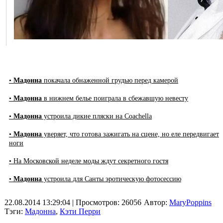
•
Мадонна
покачала обнаженной грудью перед камерой
•
Мадонна
в нижнем белье поиграла в сбежавшую невесту
•
Мадонна
устроила дикие пляски на Coachella
•
Мадонна
уверяет, что готова зажигать на сцене, но еле передвигает
ноги
• На Московской неделе моды ждут секретного гостя
•
Мадонна
устроила для Санты эротическую фотосессию
22.08.2014 13:29:04
| Просмотров: 26056
Автор:
MaryPoppins
Тэги:
Мадонна
,
Кэти Перри