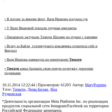
• В погоне за яркими фото, Валя Иванова оседлала сук
• У Вали Ивановой поехали грудные импланты
• Папарацци застукали Тимоти Шаламе на отдыхе с парнями
• Вслед за Кайли, голливудского красавчика отхватила себе и
Кендалл
• Валя Иванова намекнула на ориентацию
Тимати
•
Тимати
начал баловать свою новую подружку дорогими
подарками
10.11.2014 12:22:44
| Просмотров: 61203
Автор:
MaryPoppins
Тэги:
Тимати
,
Дима Билан
,
Яна
Рудковская
*Деятельность организации Meta Platforms Inc. по реализации
продуктов социальной сети Instagram/Facebook на территории
Российской Федерации запрещена.