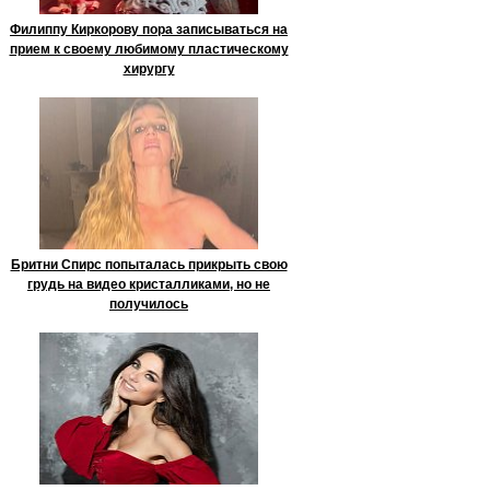
Филиппу Киркорову пора записываться на
прием к своему любимому пластическому
хирургу
Бритни Спирс попыталась прикрыть свою
грудь на видео кристалликами, но не
получилось