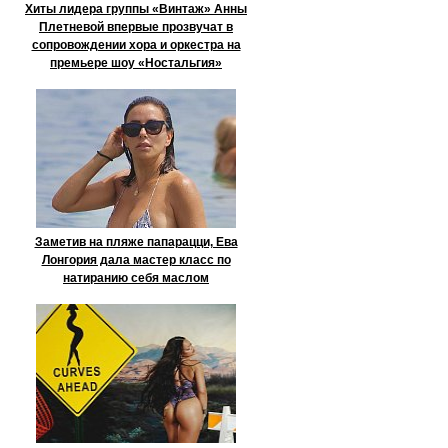
Хиты лидера группы «Винтаж» Анны
Плетневой впервые прозвучат в
сопровождении хора и оркестра на
премьере шоу «Ностальгия»
Заметив на пляже папарацци, Ева
Лонгория дала мастер класс по
натиранию себя маслом