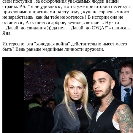
свои поступки , за оскорбления уважаемых людей нашей
страны. P.S.-" я не удивлюсь ,что ты уже приготовил песенку с
прихлопами и притопами на эту тему , куш не сорвешь много
не заработаешь ,как бы тебе не хотелось ! В истории она не
останется , А останется доброе, вечное ,светлое ... Ну что
...Давай, до свидания ))),да нет ... Давай, до СУДА!" - написала
Яна.
Интересно, эта "холодная война" действительно имеет место
быть? Ведь раньше медийные личности дружили.