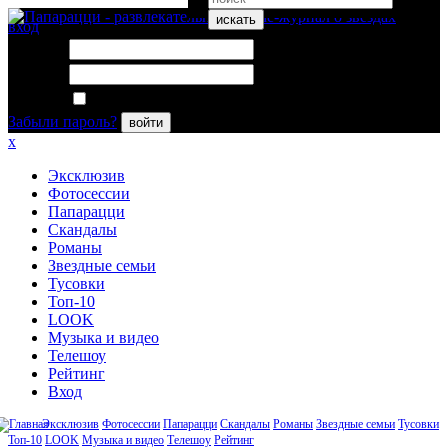
искать
вход
Логин:
Пароль:
Запомнить меня
Забыли пароль?
войти
x
Эксклюзив
Фотосессии
Папарацци
Скандалы
Романы
Звездные семьи
Тусовки
Топ-10
LOOK
Музыка и видео
Телешоу
Рейтинг
Вход
Эксклюзив
Фотосессии
Папарацци
Скандалы
Романы
Звездные семьи
Тусовки
Топ-10
LOOK
Музыка и видео
Телешоу
Рейтинг