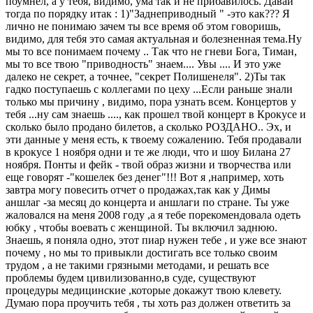
поумнел, а у тебя, видимо, ума так и не прибавилось. Давай
тогда по порядку итак : 1)"Заднеприводный " -это как??? Я
лично не понимаю зачем ты все время об этом говоришь,
видимо, для тебя это самая актуальная и болезненная тема.Ну
мы то все понимаем почему .. Так что не гневи Бога, Тиман,
мы то все твою "приводность" знаем.... Увы .... И это уже
далеко не секрет, а точнее, "секрет Полишенеля". 2)Ты так
гадко поступаешь с коллегами по цеху ...Если раньше знали
только мы причину , видимо, пора узнать всем. Концертов у
тебя ...ну сам знаешь ...., как прошел твой концерт в Крокусе и
сколько было продано билетов, а сколько РОЗДАНО.. Эх, и
эти данные у меня есть, к твоему сожалению. Тебя продавали
в крокусе 1 ноября одни и те же люди, что и шоу Билана 27
ноября. Понты и фейк - твой образ жизни и творчества или
еще говорят -"кошелек без денег"!!! Вот я ,например, хоть
завтра могу повесить отчет о продажах,так как у Димы
аншлаг -за месяц до концерта и аншлаги по стране. Ты уже
жаловался на меня 2008 году ,а я тебе порекомендовала одеть
юбку , чтобы воевать с женщиной. Ты включил заднюю.
Знаешь, я поняла одно, этот пиар нужен тебе , и уже все знают
почему , но мы то привыкли достигать все только своим
трудом , а не такими грязными методами, и решать все
проблемы будем цивилизованно,в суде, существуют
процедуры медицинские ,которые докажут твою клевету.
Думаю пора проучить тебя , ты хоть раз должен ответить за