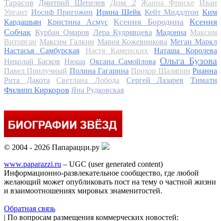
Дом 2
Тарасов
Дмитрий Шепелев
Жанна Фриске
Иван
Ургант
Иосиф Пригожин
Ирина Шейк
Кейт Миддлтон
Ким
Ксения Бородина
Ксения
Кардашьян
Кристина Асмус
Собчак
Курбан Омаров
Лера Кудрявцева
Мадонна
Максим
Виторган
Максим Галкин
Мария Кожевникова
Меган Маркл
Настасья Самбурская
Настя Каменских
Наташа Королева
Ольга Бузова
Николай Басков
Нюша
Оксана Самойлова
Павел Прилучный
Полина Гагарина
Прохор Шаляпин
Рианна
Тимати
Рита Дакота
Светлана Лобода
Сергей Лазарев
Филипп Киркоров
Яна Рудковская
© 2004 - 2026 Папарацци.ру
www.paparazzi.ru
– UGC (user generated content)
Информационно-развлекательное сообщество, где любой
желающий может опубликовать пост на тему о частной жизни
и взаимоотношениях мировых знаменитостей.
Обратная связь
| По вопросам размещения коммерческих новостей: