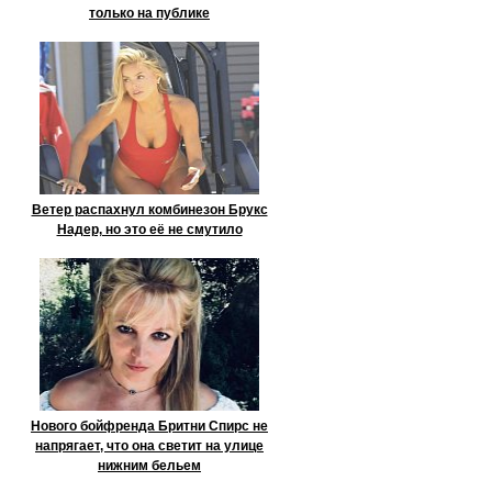
только на публике
Ветер распахнул комбинезон Брукс
Надер, но это её не смутило
Нового бойфренда Бритни Спирс не
напрягает, что она светит на улице
нижним бельем