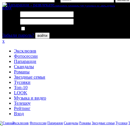
вход
Логин:
Пароль:
Запомнить меня
Забыли пароль?
войти
x
Эксклюзив
Фотосессии
Папарацци
Скандалы
Романы
Звездные семьи
Тусовки
Топ-10
LOOK
Музыка и видео
Телешоу
Рейтинг
Вход
Эксклюзив
Фотосессии
Папарацци
Скандалы
Романы
Звездные семьи
Тусовки
Т