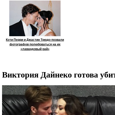
Кэти Перри и Джастин Трюдо позвали
фотографов полюбоваться на их
«лавандовый рай»
Виктория Дайнеко готова уби