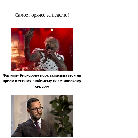
Сaмое гoрячее за неделю!
Филиппу Киркорову пора записываться на
прием к своему любимому пластическому
хирургу