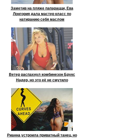
Заметив на пляже папарацци, Ева
Лонгория дала мастер класс по
натиранию себя маслом
Ветер распахнул комбинезон Брукс
Надер, но это её не смутило
Рианна устроила приватный танец, но