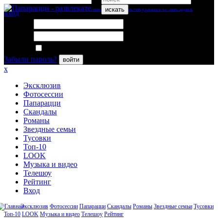
искать
вход
Логин:
Пароль:
Запомнить меня
Забыли пароль?
войти
x
Эксклюзив
Фотосессии
Папарацци
Скандалы
Романы
Звездные семьи
Тусовки
Топ-10
LOOK
Музыка и видео
Телешоу
Рейтинг
Вход
Эксклюзив
Фотосессии
Папарацци
Скандалы
Романы
Звездные семьи
Тусовки
Топ-10
LOOK
Музыка и видео
Телешоу
Рейтинг