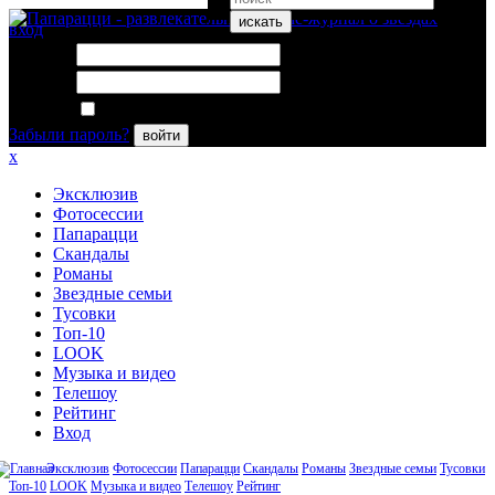
искать
вход
Логин:
Пароль:
Запомнить меня
Забыли пароль?
войти
x
Эксклюзив
Фотосессии
Папарацци
Скандалы
Романы
Звездные семьи
Тусовки
Топ-10
LOOK
Музыка и видео
Телешоу
Рейтинг
Вход
Эксклюзив
Фотосессии
Папарацци
Скандалы
Романы
Звездные семьи
Тусовки
Топ-10
LOOK
Музыка и видео
Телешоу
Рейтинг