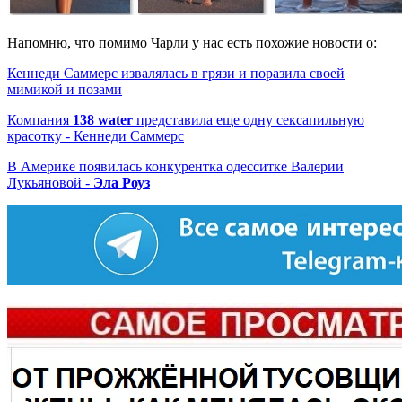
Напомню, что помимо Чарли у нас есть похожие новости о:
Кеннеди Саммерс извалялась в грязи и поразила своей
мимикой и позами
Компания
138
water
представила еще одну сексапильную
красотку - Кеннеди Саммерс
В Америке появилась конкурентка одесситке Валерии
Лукьяновой -
Эла
Роуз