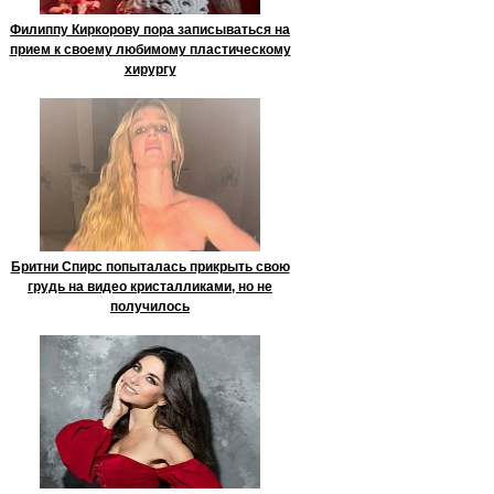
Филиппу Киркорову пора записываться на
прием к своему любимому пластическому
хирургу
Бритни Спирс попыталась прикрыть свою
грудь на видео кристалликами, но не
получилось