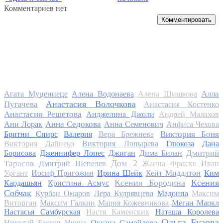
Комментариев нет
Комментировать
Алла
Агата Муцениеце
Алена Водонаева
Алена Шишкова
Анастасия Волочкова
Пугачева
Анастасия Костенко
Анастасия Решетова
Анджелина Джоли
Андрей Малахов
Анна Седокова
Ани Лорак
Анна Семенович
Анфиса Чехова
Виктория Боня
Бритни Спирс
Валерия
Вера Брежнева
Виктория Дайнеко
Виктория Лопырева
Глюкоза
Дана
Дмитрий
Борисова
Дженнифер Лопес
Джиган
Дима Билан
Дом 2
Тарасов
Дмитрий Шепелев
Жанна Фриске
Иван
Ургант
Иосиф Пригожин
Ирина Шейк
Кейт Миддлтон
Ким
Ксения Бородина
Ксения
Кардашьян
Кристина Асмус
Собчак
Курбан Омаров
Лера Кудрявцева
Мадонна
Максим
Виторган
Максим Галкин
Мария Кожевникова
Меган Маркл
Настасья Самбурская
Настя Каменских
Наташа Королева
Ольга Бузова
Николай Басков
Нюша
Оксана Самойлова