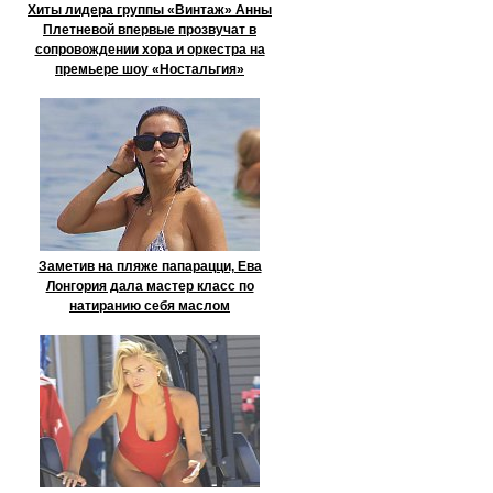
Хиты лидера группы «Винтаж» Анны
Плетневой впервые прозвучат в
сопровождении хора и оркестра на
премьере шоу «Ностальгия»
Заметив на пляже папарацци, Ева
Лонгория дала мастер класс по
натиранию себя маслом