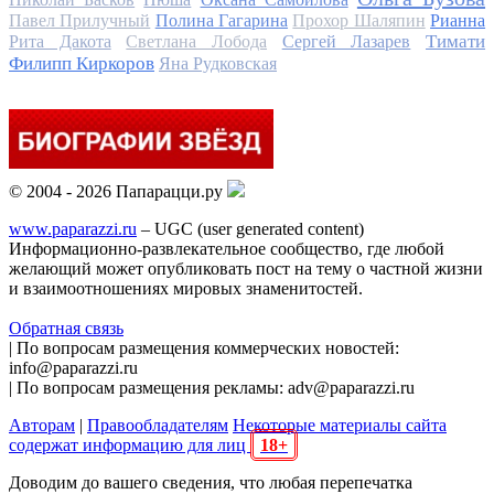
Павел Прилучный
Полина Гагарина
Прохор Шаляпин
Рианна
Тимати
Рита Дакота
Светлана Лобода
Сергей Лазарев
Филипп Киркоров
Яна Рудковская
© 2004 - 2026 Папарацци.ру
www.paparazzi.ru
– UGC (user generated content)
Информационно-развлекательное сообщество, где любой
желающий может опубликовать пост на тему о частной жизни
и взаимоотношениях мировых знаменитостей.
Обратная связь
| По вопросам размещения коммерческих новостей:
info@paparazzi.ru
| По вопросам размещения рекламы: adv@paparazzi.ru
Авторам
|
Правообладателям
Некоторые материалы сайта
содержат информацию для лиц
18+
Доводим до вашего сведения, что любая перепечатка