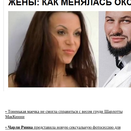
• Тоненькая маечка не смогла справиться с весом груди Шарлотты
МакКинни
•
Чарли Риина
представила новую сексуальную фотосессию для