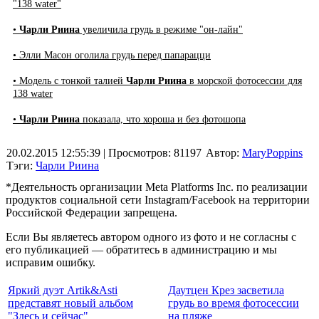
"138 water"
•
Чарли Риина
увеличила грудь в режиме "он-лайн"
• Элли Масон оголила грудь перед папарацци
• Модель с тонкой талией
Чарли Риина
в морской фотосессии для
138 water
•
Чарли Риина
показала, что хороша и без фотошопа
20.02.2015 12:55:39
| Просмотров: 81197
Автор:
MaryPoppins
Тэги:
Чарли Риина
*Деятельность организации Meta Platforms Inc. по реализации
продуктов социальной сети Instagram/Facebook на территории
Российской Федерации запрещена.
Если Вы являетесь автором одного из фото и не согласны с
его публикацией — обратитесь в администрацию и мы
исправим ошибку.
Яркий дуэт Artik&Asti
Даутцен Крез засветила
представят новый альбом
грудь во время фотосессии
"Здесь и сейчас"
на пляже