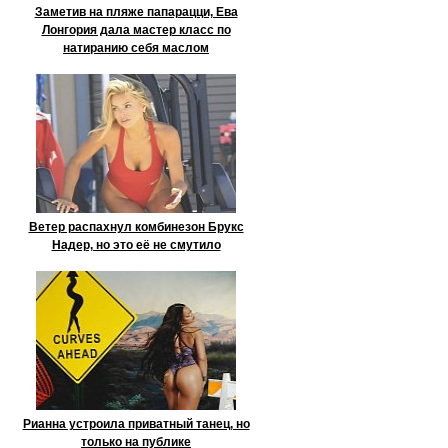
Заметив на пляже папарацци, Ева
Лонгория дала мастер класс по
натиранию себя маслом
Ветер распахнул комбинезон Брукс
Надер, но это её не смутило
Рианна устроила приватный танец, но
только на публике