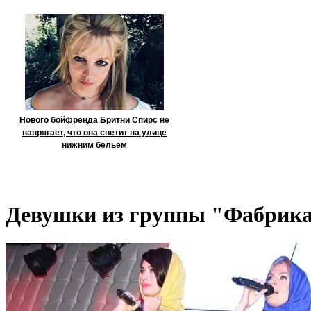
Нового бойфренда Бритни Спирс не
напрягает, что она светит на улице
нижним бельем
Девушки из группы "Фабрика