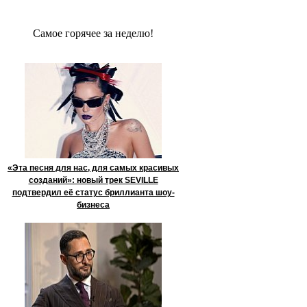
Сaмое гoрячее за неделю!
«Эта песня для нас, для самых красивых
созданий»: новый трек SEVILLE
подтвердил её статус бриллианта шоу-
бизнеса