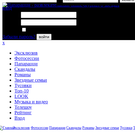
вход
Логин:
Пароль:
Запомнить меня
Забыли пароль?
войти
x
Эксклюзив
Фотосессии
Папарацци
Скандалы
Романы
Звездные семьи
Тусовки
Топ-10
LOOK
Музыка и видео
Телешоу
Рейтинг
Вход
Эксклюзив
Фотосессии
Папарацци
Скандалы
Романы
Звездные семьи
Тусовки
Т