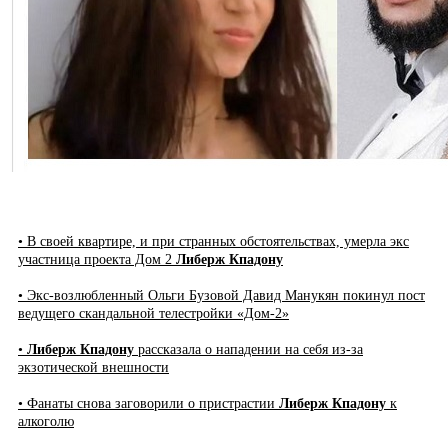
• В своей квартире, и при странных обстоятельствах, умерла экс
участница проекта Дом 2
Либерж Кпадону
• Экс-возлюбленный Ольги Бузовой Давид Манукян покинул пост
ведущего скандальной телестройки «Дом-2»
•
Либерж Кпадону
рассказала о нападении на себя из-за
экзотической внешности
• Фанаты снова заговорили о пристрастии
Либерж Кпадону
к
алкоголю