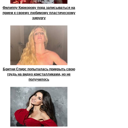
Филиппу Киркорову пора записываться на
прием к своему любимому пластическому
хирургу
Бритни Спирс попыталась прикрыть свою
грудь на видео кристалликами, но не
получилось