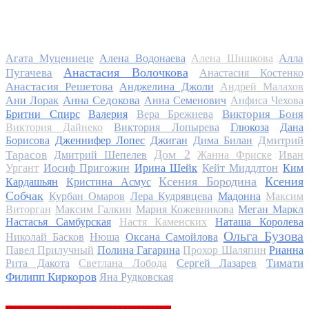
Алла
Агата Муцениеце
Алена Водонаева
Алена Шишкова
Анастасия Волочкова
Пугачева
Анастасия Костенко
Анастасия Решетова
Анджелина Джоли
Андрей Малахов
Анна Седокова
Ани Лорак
Анна Семенович
Анфиса Чехова
Виктория Боня
Бритни Спирс
Валерия
Вера Брежнева
Виктория Дайнеко
Виктория Лопырева
Глюкоза
Дана
Дмитрий
Борисова
Дженнифер Лопес
Джиган
Дима Билан
Дом 2
Тарасов
Дмитрий Шепелев
Жанна Фриске
Иван
Ургант
Иосиф Пригожин
Ирина Шейк
Кейт Миддлтон
Ким
Ксения Бородина
Ксения
Кардашьян
Кристина Асмус
Собчак
Курбан Омаров
Лера Кудрявцева
Мадонна
Максим
Виторган
Максим Галкин
Мария Кожевникова
Меган Маркл
Настасья Самбурская
Настя Каменских
Наташа Королева
Ольга Бузова
Николай Басков
Нюша
Оксана Самойлова
Павел Прилучный
Полина Гагарина
Прохор Шаляпин
Рианна
Тимати
Рита Дакота
Светлана Лобода
Сергей Лазарев
Филипп Киркоров
Яна Рудковская