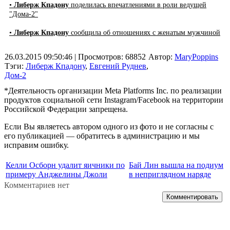
•
Либерж Кпадону
поделилась впечатлениями в роли ведущей
"Дома-2"
•
Либерж Кпадону
сообщила об отношениях с женатым мужчиной
26.03.2015 09:50:46
| Просмотров: 68852
Автор:
MaryPoppins
Тэги:
Либерж Кпадону
,
Евгений Руднев
,
Дом-2
*Деятельность организации Meta Platforms Inc. по реализации
продуктов социальной сети Instagram/Facebook на территории
Российской Федерации запрещена.
Если Вы являетесь автором одного из фото и не согласны с
его публикацией — обратитесь в администрацию и мы
исправим ошибку.
Келли Осборн удалит яичники по
Бай Лин вышла на подиум
примеру Анджелины Джоли
в неприглядном наряде
Комментариев нет
Комментировать