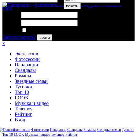
искать
вход
Логин:
Пароль:
Запомнить меня
Забыли пароль?
войти
x
Эксклюзив
Фотосессии
Папарацци
Скандалы
Романы
Звездные семьи
Тусовки
Топ-10
LOOK
Музыка и видео
Телешоу
Рейтинг
Вход
Эксклюзив
Фотосессии
Папарацци
Скандалы
Романы
Звездные семьи
Тусовки
Топ-10
LOOK
Музыка и видео
Телешоу
Рейтинг