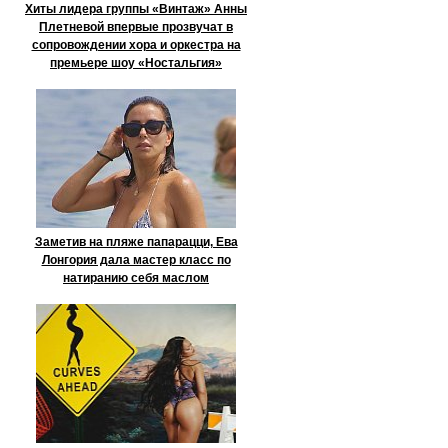
Хиты лидера группы «Винтаж» Анны
Плетневой впервые прозвучат в
сопровождении хора и оркестра на
премьере шоу «Ностальгия»
Заметив на пляже папарацци, Ева
Лонгория дала мастер класс по
натиранию себя маслом