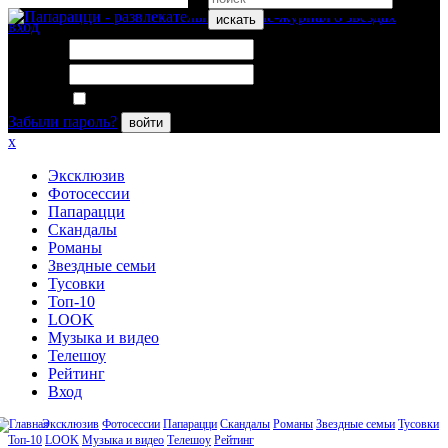
искать
вход
Логин:
Пароль:
Запомнить меня
Забыли пароль?
войти
x
Эксклюзив
Фотосессии
Папарацци
Скандалы
Романы
Звездные семьи
Тусовки
Топ-10
LOOK
Музыка и видео
Телешоу
Рейтинг
Вход
Эксклюзив
Фотосессии
Папарацци
Скандалы
Романы
Звездные семьи
Тусовки
Топ-10
LOOK
Музыка и видео
Телешоу
Рейтинг