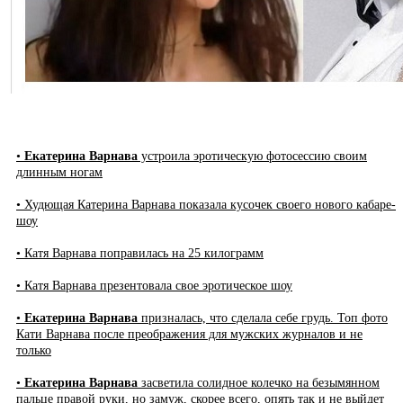
•
Екатерина Варнава
устроила эротическую фотосессию своим
длинным ногам
• Худющая Катерина Варнава показала кусочек своего нового кабаре-
шоу
• Катя Варнава поправилась на 25 килограмм
• Катя Варнава презентовала свое эротическое шоу
•
Екатерина Варнава
призналась, что сделала себе грудь. Топ фото
Кати Варнава после преображения для мужских журналов и не
только
•
Екатерина Варнава
засветила солидное колечко на безымянном
пальце правой руки, но замуж, скорее всего, опять так и не выйдет