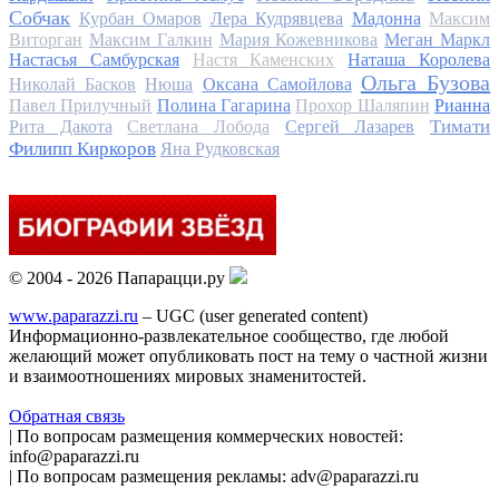
Собчак
Курбан Омаров
Лера Кудрявцева
Мадонна
Максим
Виторган
Максим Галкин
Мария Кожевникова
Меган Маркл
Настасья Самбурская
Настя Каменских
Наташа Королева
Ольга Бузова
Николай Басков
Нюша
Оксана Самойлова
Павел Прилучный
Полина Гагарина
Прохор Шаляпин
Рианна
Тимати
Рита Дакота
Светлана Лобода
Сергей Лазарев
Филипп Киркоров
Яна Рудковская
© 2004 - 2026 Папарацци.ру
www.paparazzi.ru
– UGC (user generated content)
Информационно-развлекательное сообщество, где любой
желающий может опубликовать пост на тему о частной жизни
и взаимоотношениях мировых знаменитостей.
Обратная связь
| По вопросам размещения коммерческих новостей:
info@paparazzi.ru
| По вопросам размещения рекламы: adv@paparazzi.ru