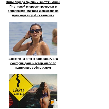
Хиты лидера группы «Винтаж» Анны
Плетневой впервые прозвучат в
сопровождении хора и оркестра на
премьере шоу «Ностальгия»
Заметив на пляже папарацци, Ева
Лонгория дала мастер класс по
натиранию себя маслом