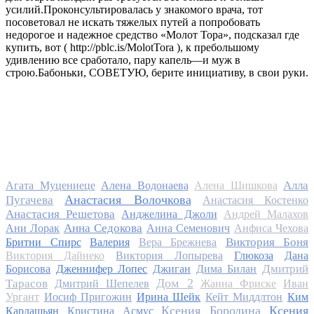
усилий.Проконсультировалась у знакомого врача, тот
посоветовал не искать тяжелых путей а попробовать
недорогое и надежное средство «Молот Тора», подсказал где
купить, вот ( http://pblc.is/MolotTora ), к пребольшому
удивлению все сработало, пару капель—и муж в
строю.Бабоньки, СОВЕТУЮ, берите инициативу, в свои руки.
Алла
Агата Муцениеце
Алена Водонаева
Алена Шишкова
Анастасия Волочкова
Пугачева
Анастасия Костенко
Анастасия Решетова
Анджелина Джоли
Андрей Малахов
Анна Седокова
Ани Лорак
Анна Семенович
Анфиса Чехова
Виктория Боня
Бритни Спирс
Валерия
Вера Брежнева
Виктория Дайнеко
Виктория Лопырева
Глюкоза
Дана
Дмитрий
Борисова
Дженнифер Лопес
Джиган
Дима Билан
Дом 2
Тарасов
Дмитрий Шепелев
Жанна Фриске
Иван
Ургант
Иосиф Пригожин
Ирина Шейк
Кейт Миддлтон
Ким
Ксения Бородина
Ксения
Кардашьян
Кристина Асмус