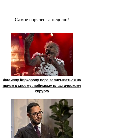
Сaмое гoрячее за неделю!
Филиппу Киркорову пора записываться на
прием к своему любимому пластическому
хирургу