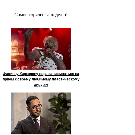
Сaмое гoрячее за неделю!
Филиппу Киркорову пора записываться на
прием к своему любимому пластическому
хирургу