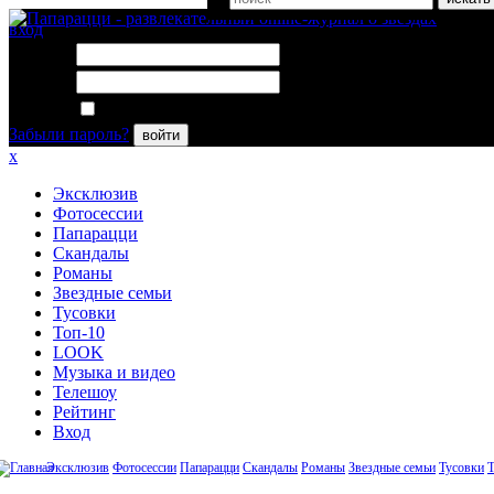
вход
Логин:
Пароль:
Запомнить меня
Забыли пароль?
войти
x
Эксклюзив
Фотосессии
Папарацци
Скандалы
Романы
Звездные семьи
Тусовки
Топ-10
LOOK
Музыка и видео
Телешоу
Рейтинг
Вход
Эксклюзив
Фотосессии
Папарацци
Скандалы
Романы
Звездные семьи
Тусовки
Т