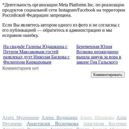
*Деятельность организации Meta Platforms Inc. по реализации
продуктов социальной сети Instagram/Facebook на территории
Российской Федерации запрещена.
Если Вы являетесь автором одного из фото и не согласны с
его публикацией — обратитесь в администрацию и мы
исправим ошибку.
На свадьбе Галины Юдашкина с
Беременная Юлия
Петром Максаковым гостей
Волкова неожиданно
развлекал дуэт Николая Баскова с
вышла замуж за вора в
Филиппом Киркоровым
законе Гия Гальского
Комментариев нет
Комментировать
Алла
Агата Муцениеце
Алена Водонаева
Алена Шишкова
Анастасия Волочкова
Пугачева
Анастасия Костенко