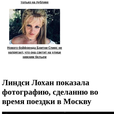
только на публике
Нового бойфренда Бритни Спирс не
напрягает, что она светит на улице
нижним бельем
Линдси Лохан показала
фотографию, сделанню во
время поездки в Москву