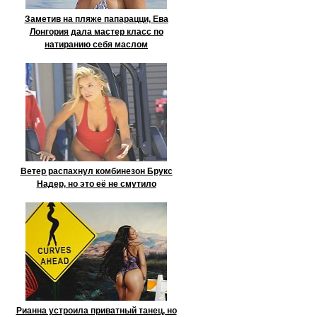
Заметив на пляже папарацци, Ева
Лонгория дала мастер класс по
натиранию себя маслом
Ветер распахнул комбинезон Брукс
Надер, но это её не смутило
Рианна устроила приватный танец, но