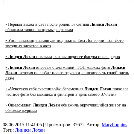
• Первый выход в свет после родов: 37-летняя
Линдси Лохан
обнажила талию на премьере фильма
• Упс: папарацци заглянули под платье Евы Лонгории. Топ фото
звездных засветов в авто
•
Линдси Лохан
показала, как выглядит ее фигура после родов
•
Линдси Лохан
впервые стала мамой. ТОП жарких фото
Линдси
Лохан
, которая не любит носить трусики, а позировать голой очень
даже
• «Чувствую себя счастливой»: беременная
Линдси Лохан
показала
честное фото без макияжа и фильтров в день своего 37-летия
• Ошеломляет:
Линдси Лохан
обнажила округлившийся живот на
обложке журнала
08.06.2015 11:41:05
| Просмотров: 37672
Автор:
MaryPoppins
Тэги:
Линдси Лохан