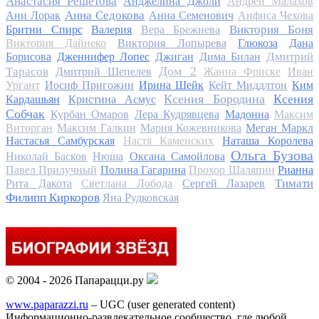
Анастасия Решетова
Анджелина Джоли
Андрей Малахов
Анна Седокова
Ани Лорак
Анна Семенович
Анфиса Чехова
Виктория Боня
Бритни Спирс
Валерия
Вера Брежнева
Виктория Дайнеко
Виктория Лопырева
Глюкоза
Дана
Дмитрий
Борисова
Дженнифер Лопес
Джиган
Дима Билан
Дом 2
Тарасов
Дмитрий Шепелев
Жанна Фриске
Иван
Ургант
Иосиф Пригожин
Ирина Шейк
Кейт Миддлтон
Ким
Ксения Бородина
Ксения
Кардашьян
Кристина Асмус
Собчак
Курбан Омаров
Лера Кудрявцева
Мадонна
Максим
Виторган
Максим Галкин
Мария Кожевникова
Меган Маркл
Настасья Самбурская
Настя Каменских
Наташа Королева
Ольга Бузова
Николай Басков
Нюша
Оксана Самойлова
Павел Прилучный
Полина Гагарина
Прохор Шаляпин
Рианна
Тимати
Рита Дакота
Светлана Лобода
Сергей Лазарев
Филипп Киркоров
Яна Рудковская
© 2004 - 2026 Папарацци.ру
www.paparazzi.ru
– UGC (user generated content)
Информационно-развлекательное сообщество, где любой