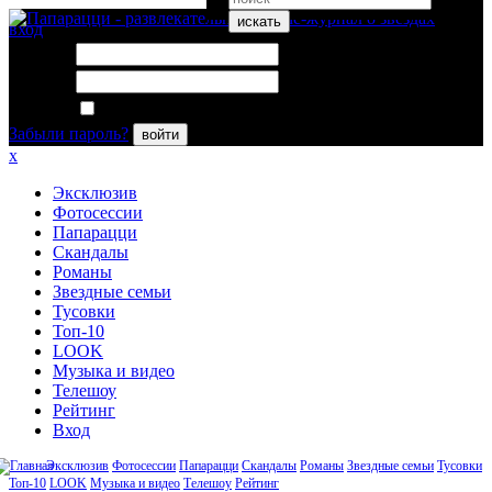
искать
вход
Логин:
Пароль:
Запомнить меня
Забыли пароль?
войти
x
Эксклюзив
Фотосессии
Папарацци
Скандалы
Романы
Звездные семьи
Тусовки
Топ-10
LOOK
Музыка и видео
Телешоу
Рейтинг
Вход
Эксклюзив
Фотосессии
Папарацци
Скандалы
Романы
Звездные семьи
Тусовки
Топ-10
LOOK
Музыка и видео
Телешоу
Рейтинг