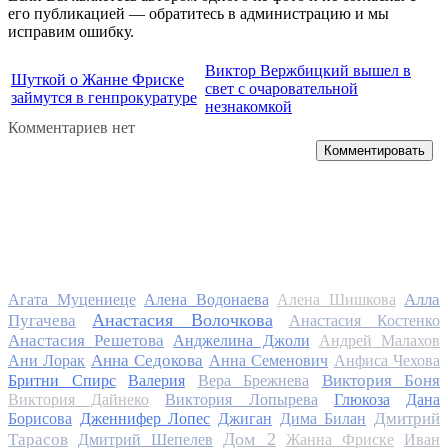
его публикацией — обратитесь в администрацию и мы
исправим ошибку.
Виктор Вержбицкий вышел в
Шуткой о Жанне Фриске
свет с очаровательной
займутся в генпрокуратуре
незнакомкой
Комментариев нет
Комментировать
Алла
Агата Муцениеце
Алена Водонаева
Алена Шишкова
Анастасия Волочкова
Пугачева
Анастасия Костенко
Анастасия Решетова
Анджелина Джоли
Андрей Малахов
Анна Седокова
Ани Лорак
Анна Семенович
Анфиса Чехова
Виктория Боня
Бритни Спирс
Валерия
Вера Брежнева
Виктория Дайнеко
Виктория Лопырева
Глюкоза
Дана
Дмитрий
Борисова
Дженнифер Лопес
Джиган
Дима Билан
Дом 2
Тарасов
Дмитрий Шепелев
Жанна Фриске
Иван