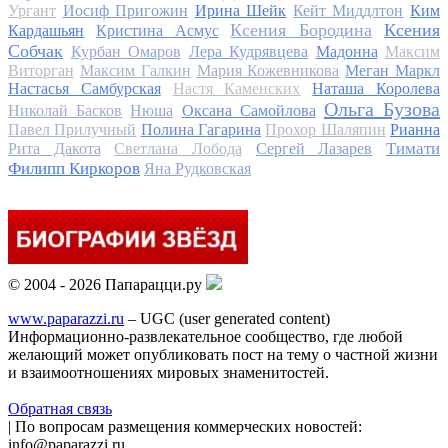
Ургант
Иосиф Пригожин
Ирина Шейк
Кейт Миддлтон
Ким
Ксения Бородина
Ксения
Кардашьян
Кристина Асмус
Собчак
Курбан Омаров
Лера Кудрявцева
Мадонна
Максим
Виторган
Максим Галкин
Мария Кожевникова
Меган Маркл
Настасья Самбурская
Настя Каменских
Наташа Королева
Ольга Бузова
Николай Басков
Нюша
Оксана Самойлова
Павел Прилучный
Полина Гагарина
Прохор Шаляпин
Рианна
Тимати
Рита Дакота
Светлана Лобода
Сергей Лазарев
Филипп Киркоров
Яна Рудковская
© 2004 - 2026 Папарацци.ру
www.paparazzi.ru
– UGC (user generated content)
Информационно-развлекательное сообщество, где любой
желающий может опубликовать пост на тему о частной жизни
и взаимоотношениях мировых знаменитостей.
Обратная связь
| По вопросам размещения коммерческих новостей:
info@paparazzi.ru