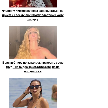
Филиппу Киркорову пора записываться на
прием к своему любимому пластическому
хирургу
Бритни Спирс попыталась прикрыть свою
грудь на видео кристалликами, но не
получилось