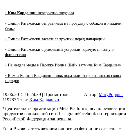
•
Ким Кардашян
невероятно похудела
• Эмили Ратаковски отправилась на прогулку с собакой в нижнем
белье
• Эмили Ратаковски засветила трусики перед папарацци
• Эмили Ратаковски с девочками устроили горячую пляжную
фотосессию
• На неделе моды в Париже Ирина Шейк затмила Ким Кардашьян
• Ким и Кортни Кардашян вновь поразили откровенностью своих
нарядов
19.06.2015 16:24:39
| Просмотров:
Автор:
MaryPoppins
119787
Тэги:
Ким Кардашян
*Деятельность организации Meta Platforms Inc. по реализации
продуктов социальной сети Instagram/Facebook на территории
Российской Федерации запрещена.
Если Вы являетесь автором одного из фото и не согласны с