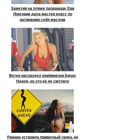
Заметив на пляже папарацци, Ева
Лонгория дала мастер класс по
натиранию себя маслом
Ветер распахнул комбинезон Брукс
Надер, но это её не смутило
Рианна устроила приватный танец, но