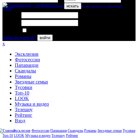
искать
вход
Логин:
Пароль:
Запомнить меня
Забыли пароль?
войти
x
Эксклюзив
Фотосессии
Папарацци
Скандалы
Романы
Звездные семьи
Тусовки
Топ-10
LOOK
Музыка и видео
Телешоу
Рейтинг
Вход
Эксклюзив
Фотосессии
Папарацци
Скандалы
Романы
Звездные семьи
Тусовки
Топ-10
LOOK
Музыка и видео
Телешоу
Рейтинг