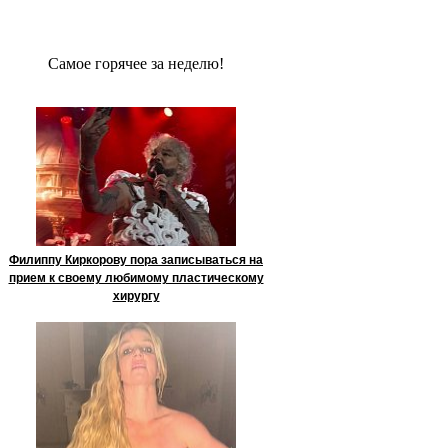
Сaмое гoрячее за неделю!
Филиппу Киркорову пора записываться на
прием к своему любимому пластическому
хирургу