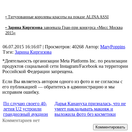
• Титулованные королевы красоты на показе ALINA ASSI
•
Зарина Киргизова
завоевала Гран-при конкурса «Мисс Москва
2015»
06.07.2015 16:16:07
| Просмотров: 40268
Автор:
MaryPoppins
Тэги:
Зарина Киргизова
*Деятельность организации Meta Platforms Inc. по реализации
продуктов социальной сети Instagram/Facebook на территории
Российской Федерации запрещена.
Если Вы являетесь автором одного из фото и не согласны с
его публикацией — обратитесь в администрацию и мы
исправим ошибку.
По случаю своего 40-
Дарья Канануха призналась, что не
летия U2 устроили
умеет накладывать макияж и
грандиозный аукцион
выложила фото без косметики
Комментариев нет
Комментировать