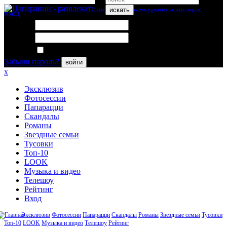
искать
вход
Логин:
Пароль:
Запомнить меня
Забыли пароль?
войти
x
Эксклюзив
Фотосессии
Папарацци
Скандалы
Романы
Звездные семьи
Тусовки
Топ-10
LOOK
Музыка и видео
Телешоу
Рейтинг
Вход
Эксклюзив
Фотосессии
Папарацци
Скандалы
Романы
Звездные семьи
Тусовки
Топ-10
LOOK
Музыка и видео
Телешоу
Рейтинг