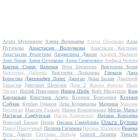
Алла
Агата Муцениеце
Алена Водонаева
Алена Шишкова
Анастасия Волочкова
Пугачева
Анастасия Костенко
Анастасия Решетова
Анджелина Джоли
Андрей Малахов
Анна Седокова
Ани Лорак
Анна Семенович
Анфиса Чехова
Виктория Боня
Бритни Спирс
Валерия
Вера Брежнева
Виктория Дайнеко
Виктория Лопырева
Глюкоза
Дана
Дмитрий
Борисова
Дженнифер Лопес
Джиган
Дима Билан
Дом 2
Тарасов
Дмитрий Шепелев
Жанна Фриске
Иван
Ургант
Иосиф Пригожин
Ирина Шейк
Кейт Миддлтон
Ким
Ксения Бородина
Ксения
Кардашьян
Кристина Асмус
Собчак
Курбан Омаров
Лера Кудрявцева
Мадонна
Максим
Виторган
Максим Галкин
Мария Кожевникова
Меган Маркл
Настасья Самбурская
Настя Каменских
Наташа Королева
Ольга Бузова
Николай Басков
Нюша
Оксана Самойлова
Павел Прилучный
Полина Гагарина
Прохор Шаляпин
Рианна
Тимати
Рита Дакота
Светлана Лобода
Сергей Лазарев