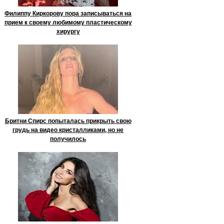
Филиппу Киркорову пора записываться на
прием к своему любимому пластическому
хирургу
Бритни Спирс попыталась прикрыть свою
грудь на видео кристалликами, но не
получилось