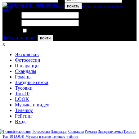
искать
вход
Логин:
Пароль:
Запомнить меня
Забыли пароль?
войти
x
Эксклюзив
Фотосессии
Папарацци
Скандалы
Романы
Звездные семьи
Тусовки
Топ-10
LOOK
Музыка и видео
Телешоу
Рейтинг
Вход
Эксклюзив
Фотосессии
Папарацци
Скандалы
Романы
Звездные семьи
Тусовки
Топ-10
LOOK
Музыка и видео
Телешоу
Рейтинг