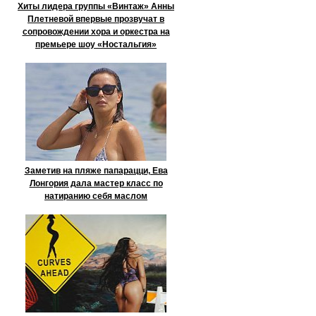
Хиты лидера группы «Винтаж» Анны
Плетневой впервые прозвучат в
сопровождении хора и оркестра на
премьере шоу «Ностальгия»
Заметив на пляже папарацци, Ева
Лонгория дала мастер класс по
натиранию себя маслом