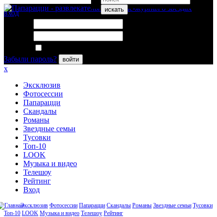
искать
вход
Логин:
Пароль:
Запомнить меня
Забыли пароль?
войти
x
Эксклюзив
Фотосессии
Папарацци
Скандалы
Романы
Звездные семьи
Тусовки
Топ-10
LOOK
Музыка и видео
Телешоу
Рейтинг
Вход
Эксклюзив
Фотосессии
Папарацци
Скандалы
Романы
Звездные семьи
Тусовки
Топ-10
LOOK
Музыка и видео
Телешоу
Рейтинг