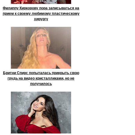
Филиппу Киркорову пора записываться на
прием к своему любимому пластическому
хирургу
Бритни Спирс попыталась прикрыть свою
грудь на видео кристалликами, но не
получилось