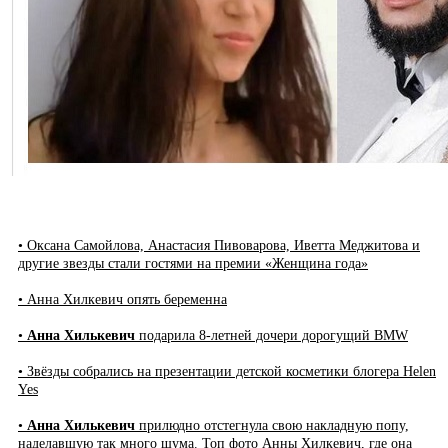
• Оксана Самойлова, Анастасия Пивоварова, Иветта Меджитова и
другие звезды стали гостями на премии «Женщина года»
• Анна Хилкевич опять беременна
•
Анна Хилькевич
подарила 8-летней дочери дорогущий BMW
• Звёзды собрались на презентации детской косметики блогера Helen
Yes
•
Анна Хилькевич
прилюдно отстегнула свою накладную попу,
наделавшую так много шума. Топ фото Анны Хилкевич, где она