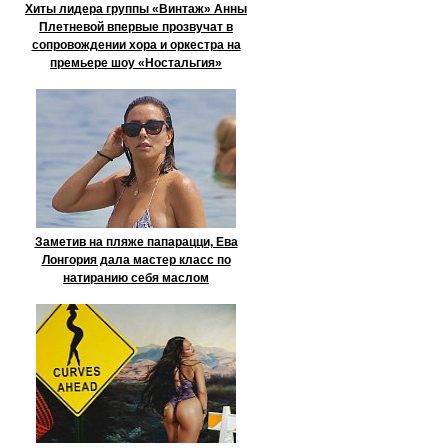
Хиты лидера группы «Винтаж» Анны
Плетневой впервые прозвучат в
сопровождении хора и оркестра на
премьере шоу «Ностальгия»
Заметив на пляже папарацци, Ева
Лонгория дала мастер класс по
натиранию себя маслом