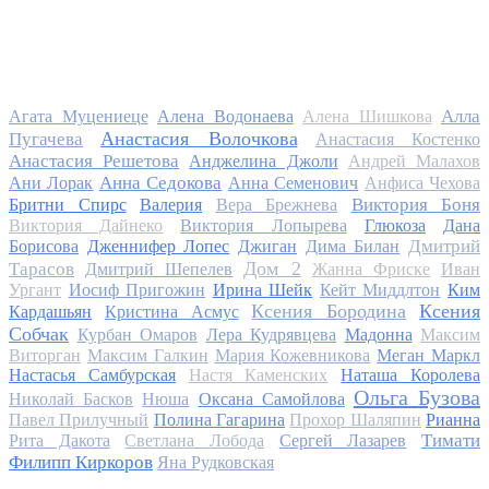
Алла
Агата Муцениеце
Алена Водонаева
Алена Шишкова
Анастасия Волочкова
Пугачева
Анастасия Костенко
Анастасия Решетова
Анджелина Джоли
Андрей Малахов
Анна Седокова
Ани Лорак
Анна Семенович
Анфиса Чехова
Виктория Боня
Бритни Спирс
Валерия
Вера Брежнева
Виктория Дайнеко
Виктория Лопырева
Глюкоза
Дана
Дмитрий
Борисова
Дженнифер Лопес
Джиган
Дима Билан
Дом 2
Тарасов
Дмитрий Шепелев
Жанна Фриске
Иван
Ургант
Иосиф Пригожин
Ирина Шейк
Кейт Миддлтон
Ким
Ксения Бородина
Ксения
Кардашьян
Кристина Асмус
Собчак
Курбан Омаров
Лера Кудрявцева
Мадонна
Максим
Виторган
Максим Галкин
Мария Кожевникова
Меган Маркл
Настасья Самбурская
Настя Каменских
Наташа Королева
Ольга Бузова
Николай Басков
Нюша
Оксана Самойлова
Павел Прилучный
Полина Гагарина
Прохор Шаляпин
Рианна
Тимати
Рита Дакота
Светлана Лобода
Сергей Лазарев
Филипп Киркоров
Яна Рудковская