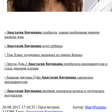
•
Анастасия Киушкина
сообщила, каким необычным именем
назвала дочь
•
Анастасия Киушкина
ждет ребенка
• Том Хэнкс поддержал мальчика по имени Корона
• Звезда Дом-2
Анастасия Киушкина
переболела коронавирусом и
стала донором плазмы
• Бывшая девушка Гуфа
Анастасия Киушкина
заразилась
коронавирусом
•
Анастасия Киушкина
впервые покрасила волосы и поделилась
результатом
20.08.2015 17:18:35
| Просмотров:
Автор:
MaryPoppins
124389
Тэги:
Анастасия Киушкина
,