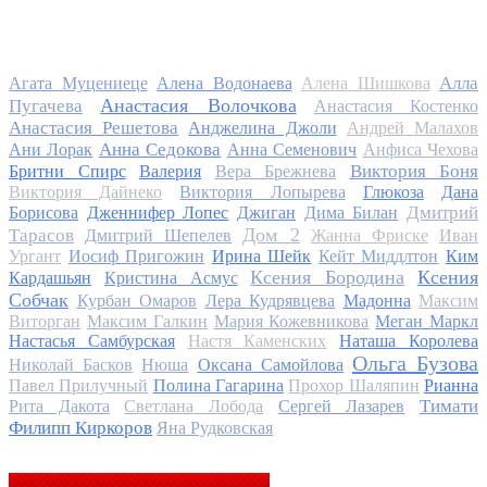
Алла
Агата Муцениеце
Алена Водонаева
Алена Шишкова
Анастасия Волочкова
Пугачева
Анастасия Костенко
Анастасия Решетова
Анджелина Джоли
Андрей Малахов
Анна Седокова
Ани Лорак
Анна Семенович
Анфиса Чехова
Виктория Боня
Бритни Спирс
Валерия
Вера Брежнева
Виктория Дайнеко
Виктория Лопырева
Глюкоза
Дана
Дмитрий
Борисова
Дженнифер Лопес
Джиган
Дима Билан
Дом 2
Тарасов
Дмитрий Шепелев
Жанна Фриске
Иван
Ургант
Иосиф Пригожин
Ирина Шейк
Кейт Миддлтон
Ким
Ксения Бородина
Ксения
Кардашьян
Кристина Асмус
Собчак
Курбан Омаров
Лера Кудрявцева
Мадонна
Максим
Виторган
Максим Галкин
Мария Кожевникова
Меган Маркл
Настасья Самбурская
Настя Каменских
Наташа Королева
Ольга Бузова
Николай Басков
Нюша
Оксана Самойлова
Павел Прилучный
Полина Гагарина
Прохор Шаляпин
Рианна
Тимати
Рита Дакота
Светлана Лобода
Сергей Лазарев
Филипп Киркоров
Яна Рудковская