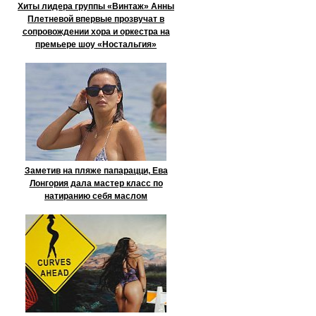
Хиты лидера группы «Винтаж» Анны
Плетневой впервые прозвучат в
сопровождении хора и оркестра на
премьере шоу «Ностальгия»
Заметив на пляже папарацци, Ева
Лонгория дала мастер класс по
натиранию себя маслом