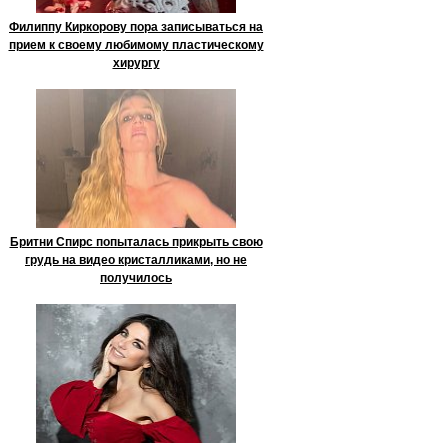
Филиппу Киркорову пора записываться на
прием к своему любимому пластическому
хирургу
Бритни Спирс попыталась прикрыть свою
грудь на видео кристалликами, но не
получилось