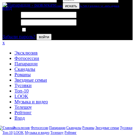
искать
вход
Логин:
Пароль:
Запомнить меня
Забыли пароль?
войти
x
Эксклюзив
Фотосессии
Папарацци
Скандалы
Романы
Звездные семьи
Тусовки
Топ-10
LOOK
Музыка и видео
Телешоу
Рейтинг
Вход
Эксклюзив
Фотосессии
Папарацци
Скандалы
Романы
Звездные семьи
Тусовки
Топ-10
LOOK
Музыка и видео
Телешоу
Рейтинг