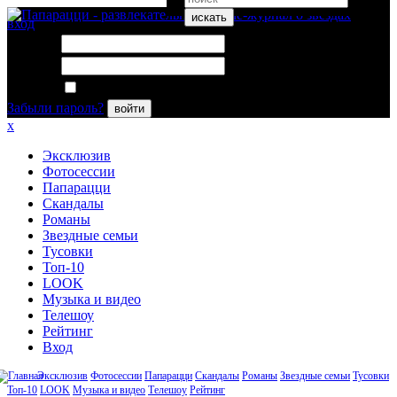
искать
вход
Логин:
Пароль:
Запомнить меня
Забыли пароль?
войти
x
Эксклюзив
Фотосессии
Папарацци
Скандалы
Романы
Звездные семьи
Тусовки
Топ-10
LOOK
Музыка и видео
Телешоу
Рейтинг
Вход
Эксклюзив
Фотосессии
Папарацци
Скандалы
Романы
Звездные семьи
Тусовки
Топ-10
LOOK
Музыка и видео
Телешоу
Рейтинг