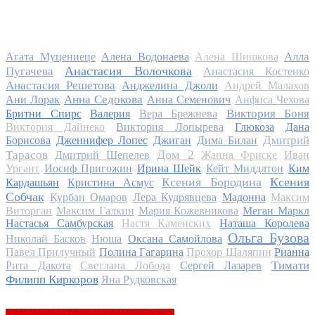
Алла
Агата Муцениеце
Алена Водонаева
Алена Шишкова
Анастасия Волочкова
Пугачева
Анастасия Костенко
Анастасия Решетова
Анджелина Джоли
Андрей Малахов
Анна Седокова
Ани Лорак
Анна Семенович
Анфиса Чехова
Виктория Боня
Бритни Спирс
Валерия
Вера Брежнева
Виктория Дайнеко
Виктория Лопырева
Глюкоза
Дана
Дмитрий
Борисова
Дженнифер Лопес
Джиган
Дима Билан
Дом 2
Тарасов
Дмитрий Шепелев
Жанна Фриске
Иван
Ургант
Иосиф Пригожин
Ирина Шейк
Кейт Миддлтон
Ким
Ксения Бородина
Ксения
Кардашьян
Кристина Асмус
Собчак
Курбан Омаров
Лера Кудрявцева
Мадонна
Максим
Виторган
Максим Галкин
Мария Кожевникова
Меган Маркл
Настасья Самбурская
Настя Каменских
Наташа Королева
Ольга Бузова
Николай Басков
Нюша
Оксана Самойлова
Павел Прилучный
Полина Гагарина
Прохор Шаляпин
Рианна
Тимати
Рита Дакота
Светлана Лобода
Сергей Лазарев
Филипп Киркоров
Яна Рудковская