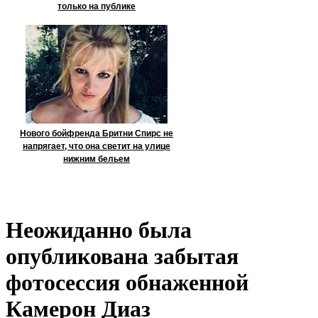
только на публике
Нового бойфренда Бритни Спирс не
напрягает, что она светит на улице
нижним бельем
Неожиданно была
опубликована забытая
фотосессия обнаженной
Камерон Диаз