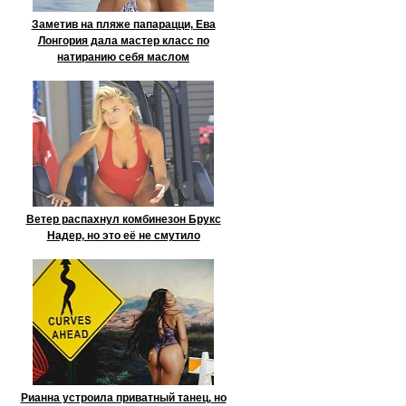
Заметив на пляже папарацци, Ева
Лонгория дала мастер класс по
натиранию себя маслом
Ветер распахнул комбинезон Брукс
Надер, но это её не смутило
Рианна устроила приватный танец, но