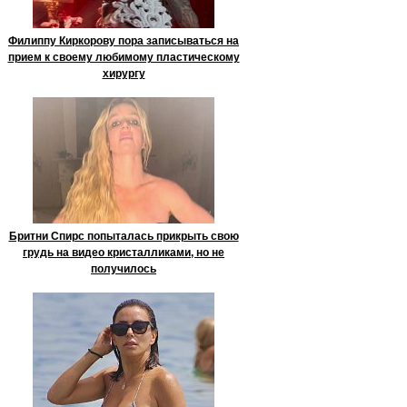
Филиппу Киркорову пора записываться на
прием к своему любимому пластическому
хирургу
Бритни Спирс попыталась прикрыть свою
грудь на видео кристалликами, но не
получилось