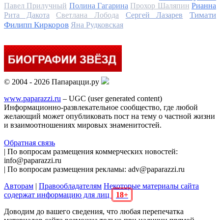
Павел Прилучный
Полина Гагарина
Прохор Шаляпин
Рианна
Тимати
Рита Дакота
Светлана Лобода
Сергей Лазарев
Филипп Киркоров
Яна Рудковская
© 2004 - 2026 Папарацци.ру
www.paparazzi.ru
– UGC (user generated content)
Информационно-развлекательное сообщество, где любой
желающий может опубликовать пост на тему о частной жизни
и взаимоотношениях мировых знаменитостей.
Обратная связь
| По вопросам размещения коммерческих новостей:
info@paparazzi.ru
| По вопросам размещения рекламы: adv@paparazzi.ru
Авторам
|
Правообладателям
Некоторые материалы сайта
содержат информацию для лиц
18+
Доводим до вашего сведения, что любая перепечатка