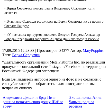
•
Верка Сердючка
посоветовала Владимиру Соловьеву идти
лечиться
• Владимир Соловьев разозлился на Верку Сердючку из-за песни о
Степане Бандере
• «У нас своих придурков хватает»: Депутат Госдумы Александр
Бородай предложил запретить Андрею Данилко въезд в Россию
17.09.2015 12:23:38
| Просмотров: 34377
Автор:
MaryPoppins
Тэги:
Верка Сердючка
*Деятельность организации Meta Platforms Inc. по реализации
продуктов социальной сети Instagram/Facebook на территории
Российской Федерации запрещена.
Если Вы являетесь автором одного из фото и не согласны с
его публикацией — обратитесь в администрацию и мы
исправим ошибку.
Анджелина Джоли и Брэд Питт
Экс-шпионка Анна
решила показать свою дочку Шайло
Чапман родила
врачу
ребенка