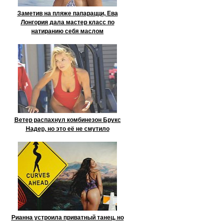
Заметив на пляже папарацци, Ева
Лонгория дала мастер класс по
натиранию себя маслом
Ветер распахнул комбинезон Брукс
Надер, но это её не смутило
Рианна устроила приватный танец, но