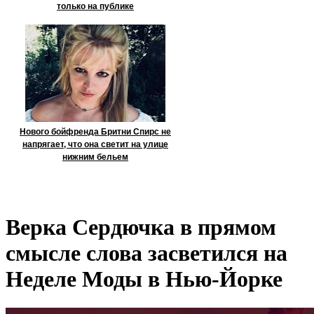
только на публике
Нового бойфренда Бритни Спирс не
напрягает, что она светит на улице
нижним бельем
Верка Сердючка в прямом
смысле слова засветился на
Неделе Моды в Нью-Йорке