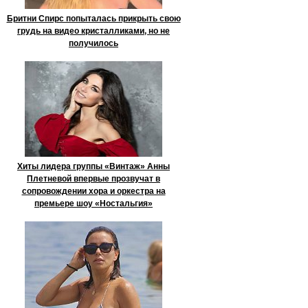
Бритни Спирс попыталась прикрыть свою
грудь на видео кристалликами, но не
получилось
Хиты лидера группы «Винтаж» Анны
Плетневой впервые прозвучат в
сопровождении хора и оркестра на
премьере шоу «Ностальгия»