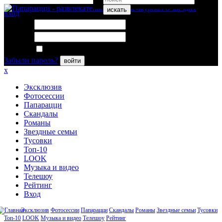
искать
вход
Логин:
Пароль:
Запомнить меня
Забыли пароль?
войти
x
Эксклюзив
Фотосессии
Папарацци
Скандалы
Романы
Звездные семьи
Тусовки
Топ-10
LOOK
Музыка и видео
Телешоу
Рейтинг
Вход
Эксклюзив
Фотосессии
Папарацци
Скандалы
Романы
Звездные семьи
Тусовки
Топ-10
LOOK
Музыка и видео
Телешоу
Рейтинг