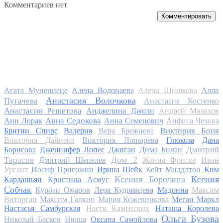
Комментариев нет
Комментировать
Алла
Агата Муцениеце
Алена Водонаева
Алена Шишкова
Анастасия Волочкова
Пугачева
Анастасия Костенко
Анастасия Решетова
Анджелина Джоли
Андрей Малахов
Анна Седокова
Ани Лорак
Анна Семенович
Анфиса Чехова
Виктория Боня
Бритни Спирс
Валерия
Вера Брежнева
Виктория Дайнеко
Виктория Лопырева
Глюкоза
Дана
Дмитрий
Борисова
Дженнифер Лопес
Джиган
Дима Билан
Дом 2
Тарасов
Дмитрий Шепелев
Жанна Фриске
Иван
Ургант
Иосиф Пригожин
Ирина Шейк
Кейт Миддлтон
Ким
Ксения Бородина
Ксения
Кардашьян
Кристина Асмус
Собчак
Курбан Омаров
Лера Кудрявцева
Мадонна
Максим
Виторган
Максим Галкин
Мария Кожевникова
Меган Маркл
Настасья Самбурская
Настя Каменских
Наташа Королева
Ольга Бузова
Николай Басков
Нюша
Оксана Самойлова