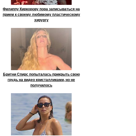
Филиппу Киркорову пора записываться на
прием к своему любимому пластическому
хирургу
Бритни Спирс попыталась прикрыть свою
грудь на видео кристалликами, но не
получилось