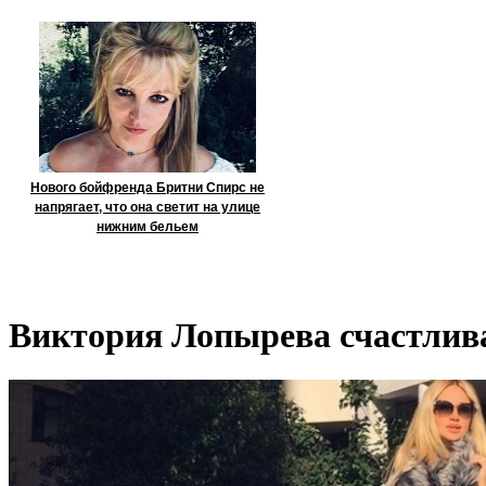
Нового бойфренда Бритни Спирс не
напрягает, что она светит на улице
нижним бельем
Виктория Лопырева счастлива