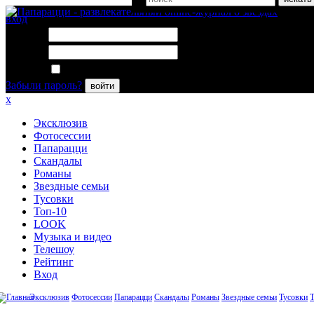
вход
Логин:
Пароль:
Запомнить меня
Забыли пароль?
войти
x
Эксклюзив
Фотосессии
Папарацци
Скандалы
Романы
Звездные семьи
Тусовки
Топ-10
LOOK
Музыка и видео
Телешоу
Рейтинг
Вход
Эксклюзив
Фотосессии
Папарацци
Скандалы
Романы
Звездные семьи
Тусовки
Т