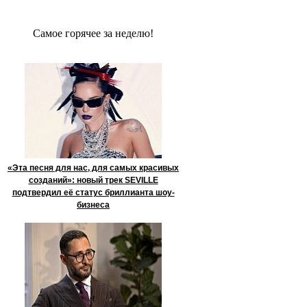
Сaмое гoрячее за неделю!
«Эта песня для нас, для самых красивых
созданий»: новый трек SEVILLE
подтвердил её статус бриллианта шоу-
бизнеса