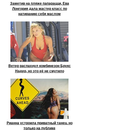
Заметив на пляже папарацци, Ева
Лонгория дала мастер класс по
натиранию себя маслом
Ветер распахнул комбинезон Брукс
Надер, но это её не смутило
Рианна устроила приватный танец, но
только на публике