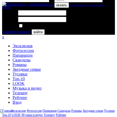
искать
вход
Логин:
Пароль:
Запомнить меня
Забыли пароль?
войти
x
Эксклюзив
Фотосессии
Папарацци
Скандалы
Романы
Звездные семьи
Тусовки
Топ-10
LOOK
Музыка и видео
Телешоу
Рейтинг
Вход
Эксклюзив
Фотосессии
Папарацци
Скандалы
Романы
Звездные семьи
Тусовки
Топ-10
LOOK
Музыка и видео
Телешоу
Рейтинг