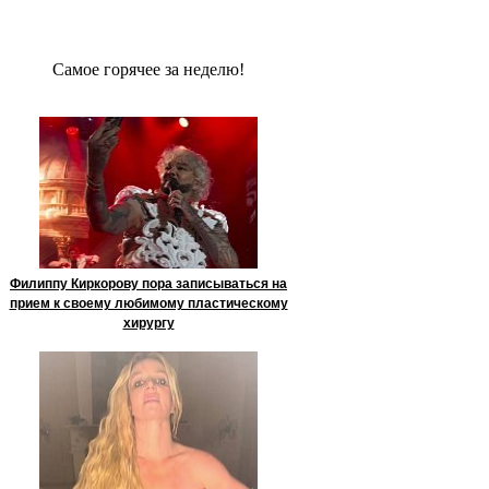
Сaмое гoрячее за неделю!
Филиппу Киркорову пора записываться на
прием к своему любимому пластическому
хирургу