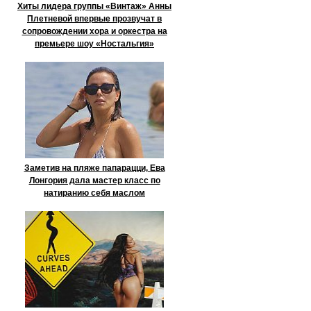
Хиты лидера группы «Винтаж» Анны
Плетневой впервые прозвучат в
сопровождении хора и оркестра на
премьере шоу «Ностальгия»
Заметив на пляже папарацци, Ева
Лонгория дала мастер класс по
натиранию себя маслом