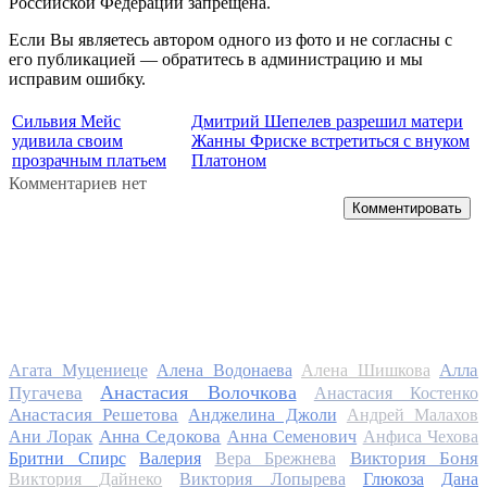
Российской Федерации запрещена.
Если Вы являетесь автором одного из фото и не согласны с
его публикацией — обратитесь в администрацию и мы
исправим ошибку.
Сильвия Мейс
Дмитрий Шепелев разрешил матери
удивила своим
Жанны Фриске встретиться с внуком
прозрачным платьем
Платоном
Комментариев нет
Комментировать
Алла
Агата Муцениеце
Алена Водонаева
Алена Шишкова
Анастасия Волочкова
Пугачева
Анастасия Костенко
Анастасия Решетова
Анджелина Джоли
Андрей Малахов
Анна Седокова
Ани Лорак
Анна Семенович
Анфиса Чехова
Виктория Боня
Бритни Спирс
Валерия
Вера Брежнева
Виктория Дайнеко
Виктория Лопырева
Глюкоза
Дана