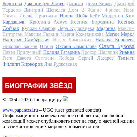
Дмитрий
Борисова
Дженнифер Лопес
Джиган
Дима Билан
Дом 2
Тарасов
Дмитрий Шепелев
Жанна Фриске
Иван
Ургант
Иосиф Пригожин
Ирина Шейк
Кейт Миддлтон
Ким
Ксения Бородина
Ксения
Кардашьян
Кристина Асмус
Собчак
Курбан Омаров
Лера Кудрявцева
Мадонна
Максим
Виторган
Максим Галкин
Мария Кожевникова
Меган Маркл
Настасья Самбурская
Настя Каменских
Наташа Королева
Ольга Бузова
Николай Басков
Нюша
Оксана Самойлова
Павел Прилучный
Полина Гагарина
Прохор Шаляпин
Рианна
Тимати
Рита Дакота
Светлана Лобода
Сергей Лазарев
Филипп Киркоров
Яна Рудковская
© 2004 - 2026 Папарацци.ру
www.paparazzi.ru
– UGC (user generated content)
Информационно-развлекательное сообщество, где любой
желающий может опубликовать пост на тему о частной жизни
и взаимоотношениях мировых знаменитостей.