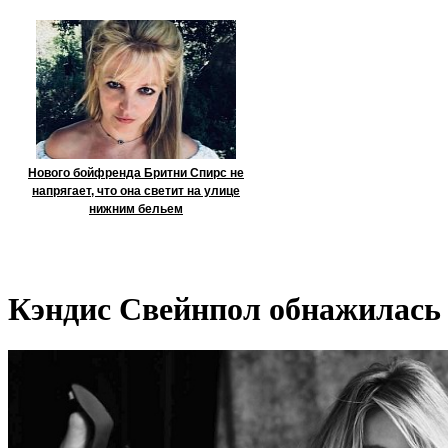
Нового бойфренда Бритни Спирс не
напрягает, что она светит на улице
нижним бельем
Кэндис Свейнпол обнажилась 