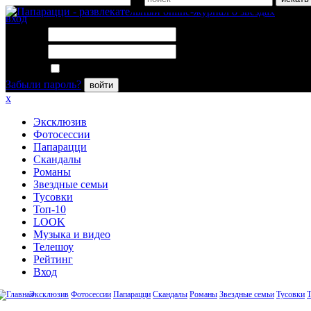
вход
Логин:
Пароль:
Запомнить меня
Забыли пароль?
войти
x
Эксклюзив
Фотосессии
Папарацци
Скандалы
Романы
Звездные семьи
Тусовки
Топ-10
LOOK
Музыка и видео
Телешоу
Рейтинг
Вход
Эксклюзив
Фотосессии
Папарацци
Скандалы
Романы
Звездные семьи
Тусовки
Т