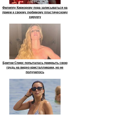
Филиппу Киркорову пора записываться на
прием к своему любимому пластическому
хирургу
Бритни Спирс попыталась прикрыть свою
грудь на видео кристалликами, но не
получилось