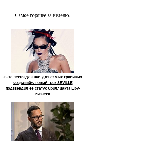
Сaмое гoрячее за неделю!
«Эта песня для нас, для самых красивых
созданий»: новый трек SEVILLE
подтвердил её статус бриллианта шоу-
бизнеса