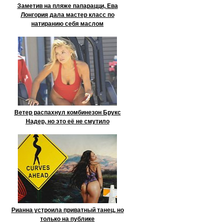
Заметив на пляже папарацци, Ева
Лонгория дала мастер класс по
натиранию себя маслом
Ветер распахнул комбинезон Брукс
Надер, но это её не смутило
Рианна устроила приватный танец, но
только на публике