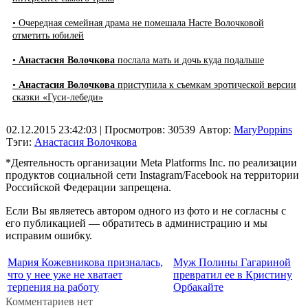
• Очередная семейная драма не помешала Насте Волочковой
отметить юбилей
•
Анастасия Волочкова
послала мать и дочь куда подальше
•
Анастасия Волочкова
приступила к съемкам эротической версии
сказки «Гуси-лебеди»
02.12.2015 23:42:03
| Просмотров: 30539
Автор:
MaryPoppins
Тэги:
Анастасия Волочкова
*Деятельность организации Meta Platforms Inc. по реализации
продуктов социальной сети Instagram/Facebook на территории
Российской Федерации запрещена.
Если Вы являетесь автором одного из фото и не согласны с
его публикацией — обратитесь в администрацию и мы
исправим ошибку.
Мария Кожевникова призналась,
Муж Полины Гагариной
что у нее уже не хватает
превратил ее в Кристину
терпения на работу
Орбакайте
Комментариев нет