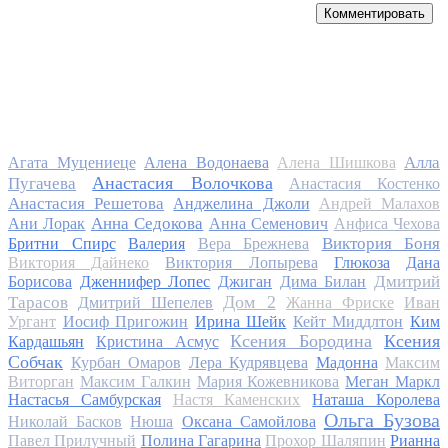
Комментировать
Алла
Агата Муцениеце
Алена Водонаева
Алена Шишкова
Анастасия Волочкова
Пугачева
Анастасия Костенко
Анастасия Решетова
Анджелина Джоли
Андрей Малахов
Анна Седокова
Ани Лорак
Анна Семенович
Анфиса Чехова
Виктория Боня
Бритни Спирс
Валерия
Вера Брежнева
Виктория Дайнеко
Виктория Лопырева
Глюкоза
Дана
Дмитрий
Борисова
Дженнифер Лопес
Джиган
Дима Билан
Дом 2
Тарасов
Дмитрий Шепелев
Жанна Фриске
Иван
Ургант
Иосиф Пригожин
Ирина Шейк
Кейт Миддлтон
Ким
Ксения Бородина
Ксения
Кардашьян
Кристина Асмус
Собчак
Курбан Омаров
Лера Кудрявцева
Мадонна
Максим
Виторган
Максим Галкин
Мария Кожевникова
Меган Маркл
Настасья Самбурская
Настя Каменских
Наташа Королева
Ольга Бузова
Николай Басков
Нюша
Оксана Самойлова
Павел Прилучный
Полина Гагарина
Прохор Шаляпин
Рианна