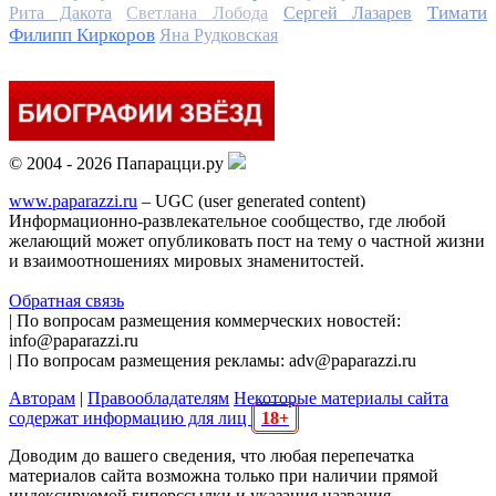
Тимати
Рита Дакота
Светлана Лобода
Сергей Лазарев
Филипп Киркоров
Яна Рудковская
© 2004 - 2026 Папарацци.ру
www.paparazzi.ru
– UGC (user generated content)
Информационно-развлекательное сообщество, где любой
желающий может опубликовать пост на тему о частной жизни
и взаимоотношениях мировых знаменитостей.
Обратная связь
| По вопросам размещения коммерческих новостей:
info@paparazzi.ru
| По вопросам размещения рекламы: adv@paparazzi.ru
Авторам
|
Правообладателям
Некоторые материалы сайта
содержат информацию для лиц
18+
Доводим до вашего сведения, что любая перепечатка
материалов сайта возможна только при наличии прямой
индексируемой гиперссылки и указания названия