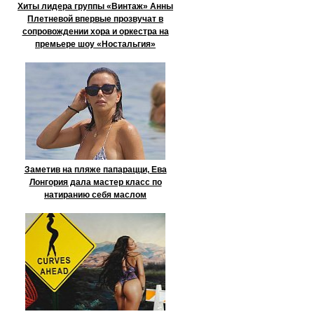
Хиты лидера группы «Винтаж» Анны
Плетневой впервые прозвучат в
сопровождении хора и оркестра на
премьере шоу «Ностальгия»
Заметив на пляже папарацци, Ева
Лонгория дала мастер класс по
натиранию себя маслом