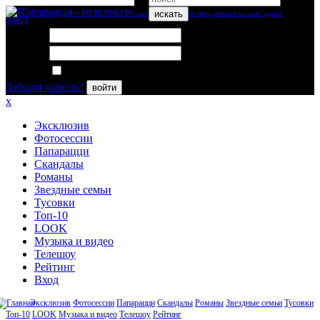
искать
вход
Логин:
Пароль:
Запомнить меня
Забыли пароль?
войти
x
Эксклюзив
Фотосессии
Папарацци
Скандалы
Романы
Звездные семьи
Тусовки
Топ-10
LOOK
Музыка и видео
Телешоу
Рейтинг
Вход
Эксклюзив
Фотосессии
Папарацци
Скандалы
Романы
Звездные семьи
Тусовки
Топ-10
LOOK
Музыка и видео
Телешоу
Рейтинг