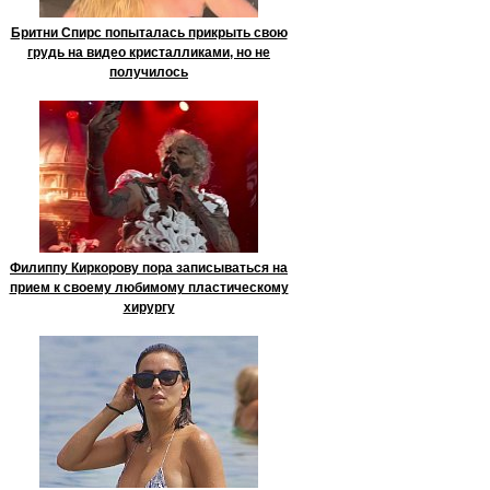
Бритни Спирс попыталась прикрыть свою
грудь на видео кристалликами, но не
получилось
Филиппу Киркорову пора записываться на
прием к своему любимому пластическому
хирургу