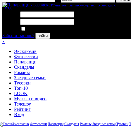
вход
Логин:
Пароль:
Запомнить меня
Забыли пароль?
войти
x
Эксклюзив
Фотосессии
Папарацци
Скандалы
Романы
Звездные семьи
Тусовки
Топ-10
LOOK
Музыка и видео
Телешоу
Рейтинг
Вход
Эксклюзив
Фотосессии
Папарацци
Скандалы
Романы
Звездные семьи
Тусовки
Т