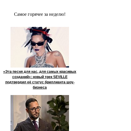
Сaмое гoрячее за неделю!
«Эта песня для нас, для самых красивых
созданий»: новый трек SEVILLE
подтвердил её статус бриллианта шоу-
бизнеса