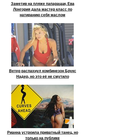
Заметив на пляже папарацци, Ева
Лонгория дала мастер класс по
натиранию себя маслом
Ветер распахнул комбинезон Брукс
Надер, но это её не смутило
Рианна устроила приватный танец, но
только на публике